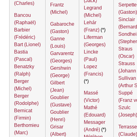
(Jack)
(Charles)
Frantz
Serpette
Legrand
(Michel)
(Gaston)
Bancou
(Michel)
Sinclair
(Raphaël)
Lehár
Gabaroche
(Bernard
Barbier
(Franz)
(*)
(Gaston)
Sondhe
(Frédéric)
Liferman
Ganne
(Stephe
Bart (Lionel)
(Georges)
(Louis)
Straus
Bastia
Lincke
Garvarentz
(Oscar)
(Pascal)
(Paul)
(Georges)
Strauss
Benatzky
Lopez
Gershwin
(Johann 
(Ralph)
(Francis)
(George)
Sullivan
Berger
(*)
Gilbert
(Arthur S
(Michel)
(Jean)
Massé
Suppé
Berger
Goublier
(Victor)
(Franz v
(Rodolphe)
(Gustave)
Mathé
Szulc
Bernicat
Goublier
(Edouard)
(Joseph
(Firmin)
(Henri)
Messager
Berthomieu
Grisar
Terrasse
(André)
(*)
(Marc)
(Albert)
(Claude
Météhen