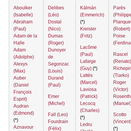
Aboulker
Delibes
Kálmán
Parès
(Isabelle)
(Léo)
(Emmerich)
(Philipp
Abraham
Dostal
(*)
Planque
(Paul)
(Nico)
Kreisler
(Robert)
Adam de la
Dumas
(Fritz)
Poise
Halle
(Roger)
(Ferdina
Lacôme
Adam
Dunoyer
(Paul)
Rascel
(Adolphe)
de
Lafarge
(Renato
Alexys
Segonzac
(Guy)
(*)
Richepi
(Max)
(Louis)
Lattès
(Tiarko)
Auber
Durand
(Marcel)
Roger
(Daniel
(Paul)
Laviosa
(Victor)
François
Emer
(Patrick)
Rosenth
Esprit)
(Michel)
Lecocq
(Manuel
Audran
(Charles)
(Edmond)
Fall (Leo)
Scotto
(*)
(*)
Fourdrain
(Vincent
Ledru
Aznavour
(Félix)
(*)