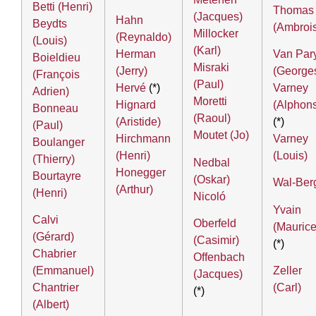
Betti (Henri)
Thomas
(Jacques)
Hahn
Beydts
(Ambroi
Millocker
(Reynaldo)
(Louis)
(Karl)
Herman
Van Par
Boieldieu
Misraki
(Jerry)
(George
(François
(Paul)
Hervé
(*)
Varney
Adrien)
Moretti
Hignard
(Alphon
Bonneau
(Raoul)
(Aristide)
(*)
(Paul)
Moutet (Jo)
Hirchmann
Varney
Boulanger
(Henri)
(Louis)
(Thierry)
Nedbal
Honegger
Bourtayre
(Oskar)
Wal-Ber
(Arthur)
(Henri)
Nicoló
Yvain
Calvi
Oberfeld
(Maurice
(Gérard)
(Casimir)
(*)
Chabrier
Offenbach
Zeller
(Emmanuel)
(Jacques)
(Carl)
Chantrier
(*)
(Albert)