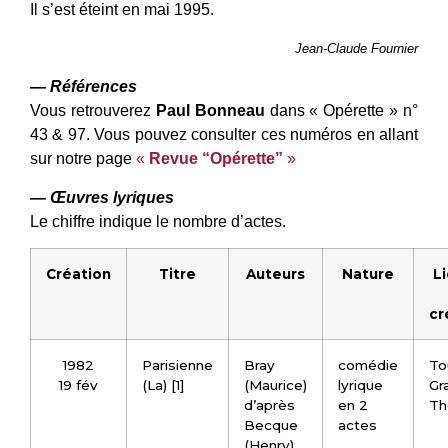
Il s’est éteint en mai 1995.
Jean-Claude Fournier
— Références
Vous retrouverez
Paul Bonneau
dans « Opérette » n°
43 & 97. Vous pouvez consulter ces numéros en allant
sur notre page
«
Revue “Opérette”
»
— Œuvres lyriques
Le chiffre indique le nombre d’actes.
Création
Titre
Auteurs
Nature
L
cr
1982
Parisienne
Bray
comédie
To
19 fév
(La) [1]
(Maurice)
lyrique
Gr
d’après
en 2
Th
Becque
actes
(Henry)