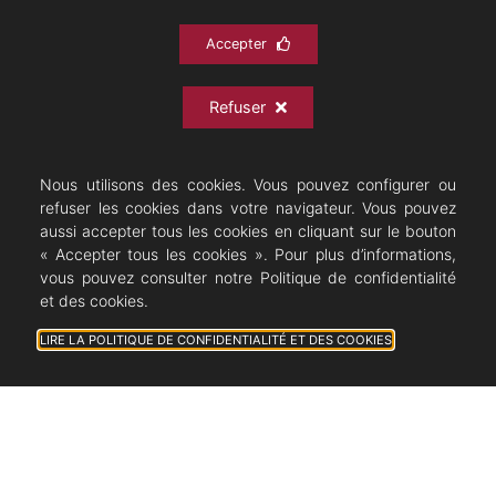
La chanson
Accepter
Music-hall, café concert
Refuser
Divers
Nous utilisons des cookies. Vous pouvez configurer ou
refuser les cookies dans votre navigateur. Vous pouvez
Sites généraux
aussi accepter tous les cookies en cliquant sur le bouton
« Accepter tous les cookies ». Pour plus d’informations,
vous pouvez consulter notre Politique de confidentialité
Théâtres
et des cookies.
LIRE LA POLITIQUE DE CONFIDENTIALITÉ ET DES COOKIES
Compositeurs, Auteurs
Artistes
Festivals