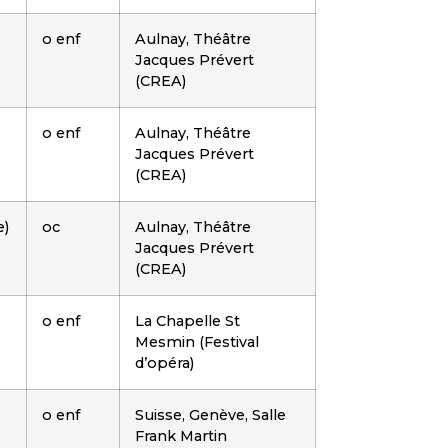
o enf
Aulnay, Théâtre
Jacques Prévert
(CREA)
o enf
Aulnay, Théâtre
Jacques Prévert
(CREA)
e)
oc
Aulnay, Théâtre
Jacques Prévert
(CREA)
o enf
La Chapelle St
Mesmin (Festival
d’opéra)
o enf
Suisse, Genève, Salle
Frank Martin