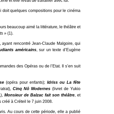
ne et elle rêvait de travailler avec lui.
lui doit quelques compositions pour le cinéma
urs beaucoup aimé la littérature, le théâtre et
ts »
(1).
 ayant rencontré Jean-Claude Malgoire, qui
udiants américains
, sur un texte d’Eugène
mmandes des Opéras ou de l’Etat. Il s’en suit
se
(opéra pour enfants);
Idriss ou La fête
atrat),
Cinq Nô Modernes
(livret de Yukio
,),
Monsieur de Balzac fait son théâtre
, et
 créé à Créteil le 7 juin 2008.
is. Au cours de cette période, elle a publié