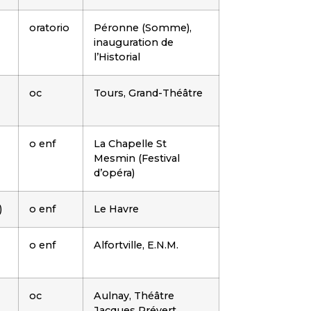
oratorio
Péronne (Somme),
inauguration de
l’Historial
oc
Tours, Grand-Théâtre
o enf
La Chapelle St
Mesmin (Festival
d’opéra)
)
o enf
Le Havre
o enf
Alfortville, E.N.M.
oc
Aulnay, Théâtre
Jacques Prévert