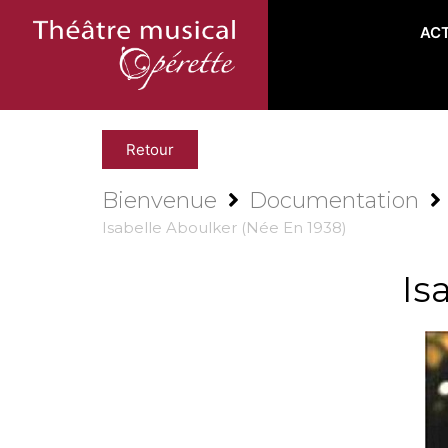
AC
Retour
Bienvenue
Documentation
Isabelle Aboulker (née En 1938)
Is