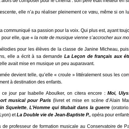
t alors de composer pour le cinéma : son père était metteur en scè
olescente, elle n’a pu réaliser pleinement ce vœu, même si on 
i a communiqué sa passion pour la voix. Qui plus est, ayant toujo
l pour elle, que «
la note de musique vienne s’accrocher aux mo
lodies pour les élèves de la classe de Janine Micheau, puis,
ins, elle a écrit à sa demande
La Leçon de français aux ét
’elle avait mise en musique un peu auparavant.
mée devient telle, qu’elle « croule » littéralement sous les co
nt à destination des enfants.
ce jour par Isabelle Aboulker, on citera encore :
Moi, Ulys
ort musical pour Paris
(livret et mise en scène d’Alain Mar
in Squelette
,
L’Homme qui titubait dans la guerre
(oratorio
Lyon) et
La Double vie de Jean-Baptiste P.,
opéra pour enfants
 de professeur de formation musicale au Conservatoire de Par