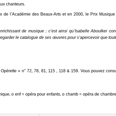
ux chanteurs.
ix de l’Académie des Beaux-Arts et en 2000, le Prix Musique
chissant de musique ; c’est ainsi qu’Isabelle Aboulker conç
e regarder le catalogue de ses œuvres pour s’apercevoir que toute 
 Opérette » n° 72, 78, 81, 115 , 118 & 159. Vous pouvez cons
mique, o enf = opéra pour enfants, o chamb = opéra de chambr