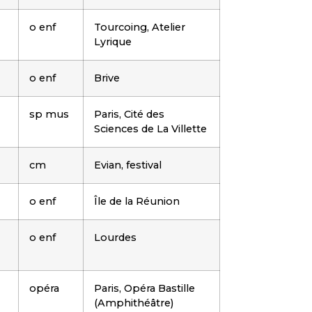
o enf
Tourcoing, Atelier
Lyrique
o enf
Brive
sp mus
Paris, Cité des
Sciences de La Villette
cm
Evian, festival
o enf
Île de la Réunion
o enf
Lourdes
opéra
Paris, Opéra Bastille
(Amphithéâtre)