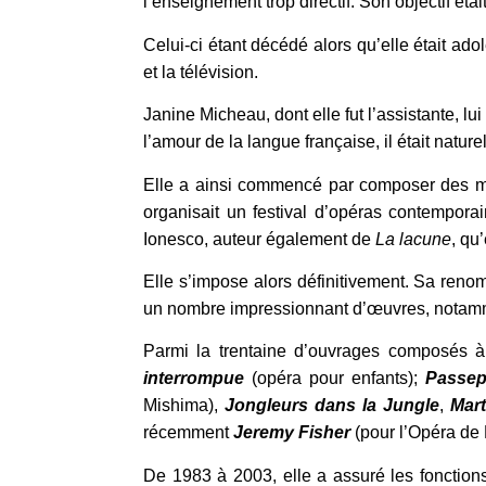
l’enseignement trop directif. Son objectif étai
Celui-ci étant décédé alors qu’elle était ad
et la télévision.
Janine Micheau, dont elle fut l’assistante, lu
l’amour de la langue française, il était nature
Elle a ainsi commencé par composer des mé
organisait un festival d’opéras contempora
Ionesco, auteur également de
La lacune
, qu
Elle s’impose alors définitivement. Sa renom
un nombre impressionnant d’œuvres, notamme
Parmi la trentaine d’ouvrages composés à 
interrompue
(opéra pour enfants);
Passep
Mishima),
Jongleurs dans la Jungle
,
Mart
récemment
Jeremy Fisher
(pour l’Opéra de 
De 1983 à 2003, elle a assuré les fonctions