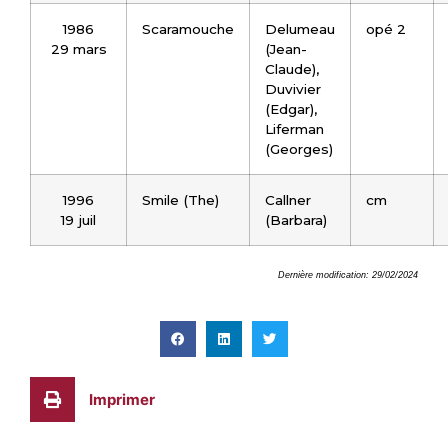
1986
Scaramouche
Delumeau
opé 2
29 mars
(Jean-
Claude),
Duvivier
(Edgar),
Liferman
(Georges)
1996
Smile (The)
Callner
cm
19 juil
(Barbara)
Dernière modification: 29/02/2024
Imprimer