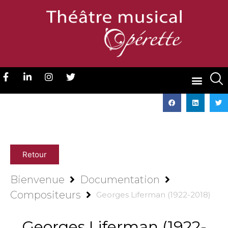
Retour
Bienvenue
Documentation
Compositeurs
Georges Liferman (1922-2018)
Georges Liferman (1922-