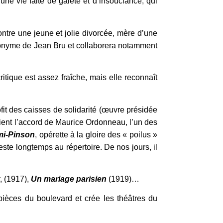
ne vie faite de gaieté et d’insouciance, qui
ncontre une jeune et jolie divorcée, mère d’une
udonyme de Jean Bru et collaborera notamment
itique est assez fraîche, mais elle reconnaît
fit des caisses de solidarité (œuvre présidée
btient l’accord de Maurice Ordonneau, l’un des
mi-Pinson
, opérette à la gloire des « poilus »
este longtemps au répertoire. De nos jours, il
, (1917),
Un mariage parisien
(1919)…
 pièces du boulevard et crée les théâtres du