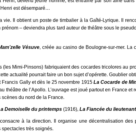
 et Henri, devenu jeune homme, est entraîné par son aîné dans u
e. Henri est désemparé…
 sa vie. Il obtient un poste de timbalier à la Gaîté-Lyrique. Il re
 son prénom – deviendra plus tard auteur de théâtre sous le pse
Mam’zelle Vésuve
, créée au casino de Boulogne-sur-mer. La cr
 (les Mimi-Pinsons) fabriquaient des cocardes tricolores au pro
te actualité pourrait faire un bon sujet d’opérette. Goublier o
int Francis Gally et dès le 25 novembre 1915
La Cocarde de Mi
u théâtre de l’Apollo. L’ouvrage est joué partout en France et r
s scènes du nord de la France.
La Demoiselle du printemps
(1916),
La Fiancée du lieutenant
onsacre à la direction. Il organise une décentralisation des
s spectacles très soignés.