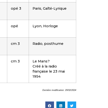
opé 3
Paris, Gaîté-Lyrique
opé
Lyon, Horloge
cm 3
Radio, posthume
cm 3
Le Mans?
Créé à la radio
française le 23 mai
1954
Dernière modification: 29/02/2024