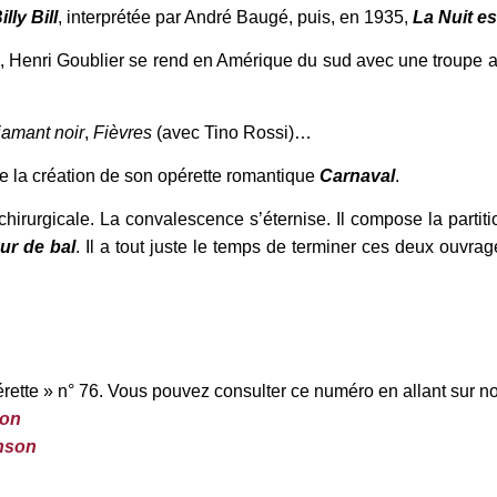
illy Bill
, interprétée par André Baugé, puis, en 1935,
La Nuit es
ris, Henri Goublier se rend en Amérique du sud avec une troupe a
iamant noir
,
Fièvres
(avec Tino Rossi)…
re la création de son opérette romantique
Carnaval
.
 chirurgicale. La convalescence s’éternise. Il compose la part
ur de bal
. Il a tout juste le temps de terminer ces deux ouvra
rette » n° 76. Vous pouvez consulter ce numéro en allant sur n
son
nson