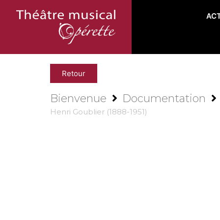
AC
Retour
Bienvenue
Documentation
Henri Goublier (1888-1951)