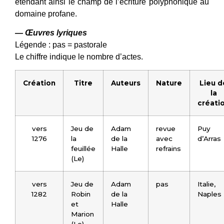
étendant ainsi le champ de l’écriture polyphonique au
domaine profane.
— Œuvres lyriques
Légende : pas = pastorale
Le chiffre indique le nombre d’actes.
Création
Titre
Auteurs
Nature
Lieu d
la
créati
vers
Jeu de
Adam
revue
Puy
1276
la
de la
avec
d’Arras
feuillée
Halle
refrains
(Le)
vers
Jeu de
Adam
pas
Italie,
1282
Robin
de la
Naples
et
Halle
Marion