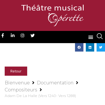
Retour
Bienvenue
Documentation
Compositeurs
Adam De La Halle (vers 1240- Vers 1288)