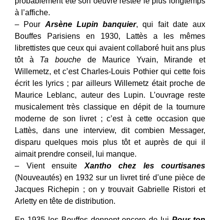
probablement été son oeuvre restée le plus longtemps
à l’affiche.
– Pour
Arsène Lupin banquier
, qui fait date aux
Bouffes Parisiens en 1930, Lattès a les mêmes
librettistes que ceux qui avaient collaboré huit ans plus
tôt à
Ta bouche
de Maurice Yvain, Mirande et
Willemetz, et c’est Charles-Louis Pothier qui cette fois
écrit les lyrics ; par ailleurs Willemetz était proche de
Maurice Leblanc, auteur des Lupin. L’ouvrage reste
musicalement très classique en dépit de la tournure
moderne de son livret ; c’est à cette occasion que
Lattès, dans une interview, dit combien Messager,
disparu quelques mois plus tôt et auprès de qui il
aimait prendre conseil, lui manque.
– Vient ensuite
Xantho chez les courtisanes
(Nouveautés) en 1932 sur un livret tiré d’une pièce de
Jacques Richepin ; on y trouvait Gabrielle Ristori et
Arletty en tête de distribution.
En 1935 les Bouffes donnent encore de lui
Pour ton