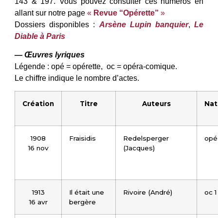
143 & 197. Vous pouvez consulter ces numéros en
allant sur notre page
«
Revue “Opérette”
»
Dossiers disponibles :
Arsène Lupin banquier
,
Le
Diable à Paris
— Œuvres lyriques
Légende : opé = opérette, oc = opéra-comique.
Le chiffre indique le nombre d’actes.
Création
Titre
Auteurs
Nat
1908
Fraisidis
Redelsperger
opé 
16 nov
(Jacques)
1913
Il était une
Rivoire (André)
oc 1
16 avr
bergère