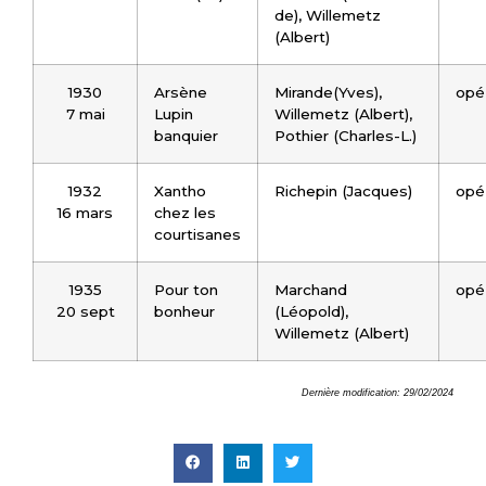
de), Willemetz
(Albert)
1930
Arsène
Mirande(Yves),
opé
7 mai
Lupin
Willemetz (Albert),
banquier
Pothier (Charles-L.)
1932
Xantho
Richepin (Jacques)
opé
16 mars
chez les
courtisanes
1935
Pour ton
Marchand
opé
20 sept
bonheur
(Léopold),
Willemetz (Albert)
Dernière modification: 29/02/2024