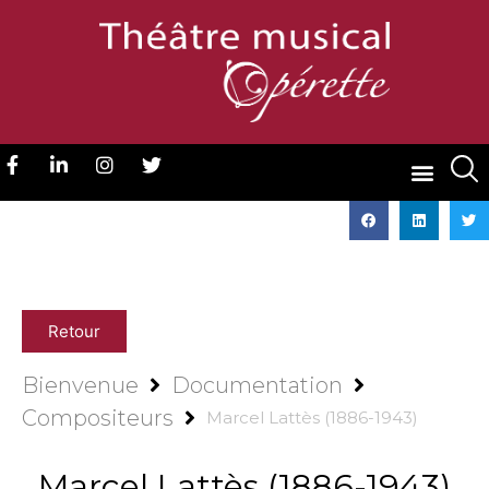
Retour
Bienvenue
Documentation
Compositeurs
Marcel Lattès (1886-1943)
Marcel Lattès (1886-1943)