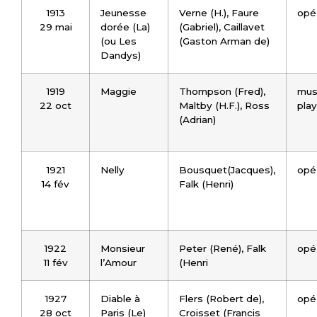
1913
Jeunesse
Verne (H.), Faure
opé
29 mai
dorée (La)
(Gabriel), Caillavet
(ou Les
(Gaston Arman de)
Dandys)
1919
Maggie
Thompson (Fred),
mus
22 oct
Maltby (H.F.), Ross
play
(Adrian)
1921
Nelly
Bousquet(Jacques),
opé
14 fév
Falk (Henri)
1922
Monsieur
Peter (René), Falk
opé
11 fév
l’Amour
(Henri
1927
Diable à
Flers (Robert de),
opé
28 oct
Paris (Le)
Croisset (Francis