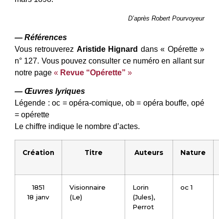
D’après Robert Pourvoyeur
— Références
Vous retrouverez
Aristide Hignard
dans « Opérette »
n° 127. Vous pouvez consulter ce numéro en allant sur
notre page
«
Revue “Opérette”
»
— Œuvres lyriques
Légende : oc = opéra-comique, ob = opéra bouffe, opé
= opérette
Le chiffre indique le nombre d’actes.
Création
Titre
Auteurs
Nature
1851
Visionnaire
Lorin
oc 1
18 janv
(Le)
(Jules),
Perrot