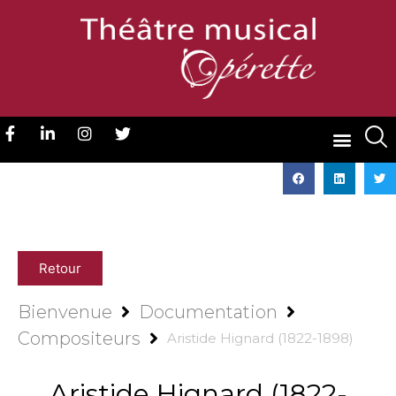
Retour
Bienvenue
Documentation
Compositeurs
Aristide Hignard (1822-1898)
Aristide Hignard (1822-