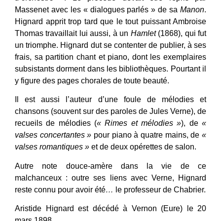
Massenet avec les « dialogues parlés » de sa
Manon
.
Hignard apprit trop tard que le tout puissant Ambroise
Thomas travaillait lui aussi, à un
Hamlet
(1868), qui fut
un triomphe. Hignard dut se contenter de publier, à ses
frais, sa partition chant et piano, dont les exemplaires
subsistants dorment dans les bibliothèques. Pourtant il
y figure des pages chorales de toute beauté.
Il est aussi l’auteur d’une foule de mélodies et
chansons (souvent sur des paroles de Jules Verne), de
recueils de mélodies (
« Rimes et mélodies »
), de
«
valses concertantes »
pour piano à quatre mains, de
«
valses romantiques »
et de deux opérettes de salon.
Autre note douce-amère dans la vie de ce
malchanceux : outre ses liens avec Verne, Hignard
reste connu pour avoir été
…
le professeur de Chabrier.
Aristide Hignard est décédé à Vernon (Eure) le 20
mars 1898.