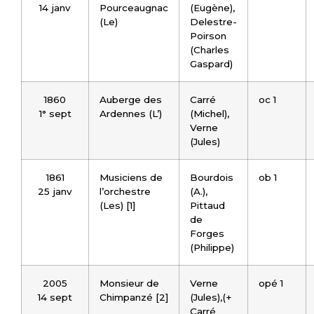
14 janv
Pourceaugnac
(Eugène),
(Le)
Delestre-
Poirson
(Charles
Gaspard)
1860
Auberge des
Carré
oc 1
1° sept
Ardennes (L’)
(Michel),
Verne
(Jules)
1861
Musiciens de
Bourdois
ob 1
25 janv
l’orchestre
(A.),
(Les) [1]
Pittaud
de
Forges
(Philippe)
2005
Monsieur de
Verne
opé 1
14 sept
Chimpanzé [2]
(Jules),(+
Carré