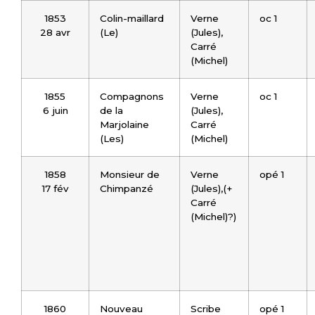
1853
Colin-maillard
Verne
oc 1
28 avr
(Le)
(Jules),
Carré
(Michel)
1855
Compagnons
Verne
oc 1
6 juin
de la
(Jules),
Marjolaine
Carré
(Les)
(Michel)
1858
Monsieur de
Verne
opé 1
17 fév
Chimpanzé
(Jules),(+
Carré
(Michel)?)
1860
Nouveau
Scribe
opé 1