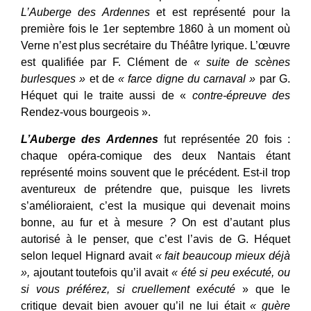
L’Auberge des Ardennes
et est représenté pour la
première fois le 1er septembre 1860 à un moment où
Verne n’est plus secrétaire du Théâtre lyrique. L’œuvre
est qualifiée par F. Clément de
« suite de scènes
burlesques »
et de
« farce digne du carnaval »
par G.
Héquet qui le traite aussi de «
contre-épreuve des
Rendez-vous bourgeois ».
L’Auberge des Ardennes
fut représentée 20 fois :
chaque opéra-comique des deux Nantais étant
représenté moins souvent que le précédent. Est-il trop
aventureux de prétendre que, puisque les livrets
s’amélioraient, c’est la musique qui devenait moins
bonne, au fur et à mesure
?
On est d’autant plus
autorisé à le penser, que c’est l’avis de G. Héquet
selon lequel Hignard avait
« fait beaucoup mieux déjà
»,
ajoutant toutefois qu’il avait
« été si peu exécuté, ou
si vous préférez, si cruellement exécuté
» que le
critique devait bien avouer qu’il ne lui était
« guère