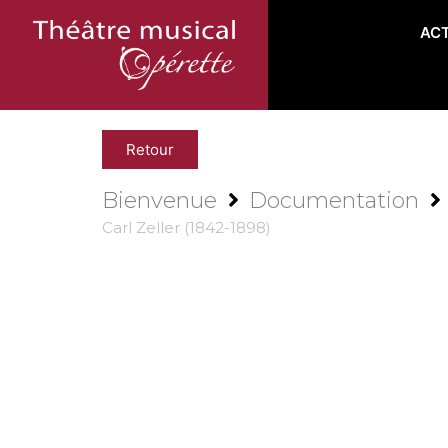
AC
Retour
Bienvenue
Documentation
Carl Zeller (1842-1898)