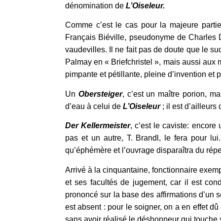
dénomination de
L’Oiseleur.
Comme c’est le cas pour la majeure partie
Français Biéville, pseudonyme de Charles De
vaudevilles. Il ne fait pas de doute que le s
Palmay en « Briefchristel », mais aussi aux m
pimpante et pétillante, pleine d’invention et
Un
Obersteiger
, c’est un maître porion, ma
d’eau à celui de
L’Oiseleur
; il est d’aille
Der Kellermeister
, c’est le caviste: encore
pas et un autre, T. Brandl, le fera pour l
qu’éphémère et l’ouvrage disparaîtra du réper
Arrivé à la cinquantaine, fonctionnaire exem
et ses facultés de jugement, car il est co
prononcé sur la base des affirmations d’un se
est absent : pour le soigner, on a en effet d
sans avoir réalisé le déshonneur qui touche s