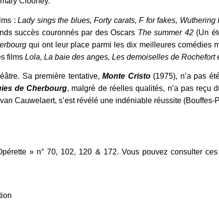
emary Clooney.
lms :
Lady sings the blues, Forty carats, F for fakes, Wuthering 
rands succès couronnés par des Oscars
The summer 42
(Un ét
erbourg
qui ont leur place parmi les dix meilleures comédies 
es films
Lola, La baie des anges, Les demoiselles de Rochefort
éâtre. Sa première tentative,
Monte Cristo
(1975), n’a pas ét
uies de Cherbourg
, malgré de réelles qualités, n’a pas reçu d
 van Cauwelaert, s’est révélé une indéniable réussite (Bouffes-P
pérette » n° 70, 102, 120 & 172. Vous pouvez consulter ces
tion