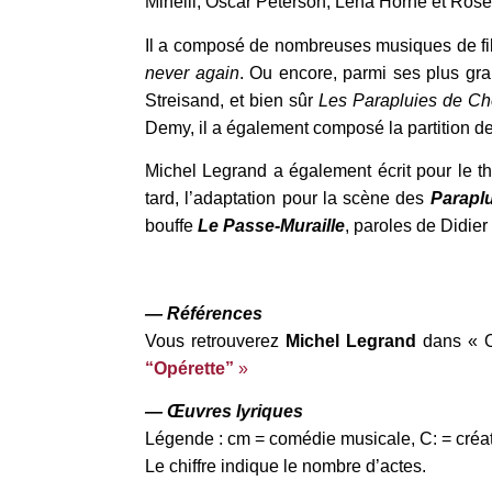
Minelli, Oscar Peterson, Lena Horne et Ros
Il a composé de nombreuses musiques de fi
never again
. Ou encore, parmi ses plus g
Streisand, et bien sûr
Les Parapluies de Ch
Demy, il a également composé la partition d
Michel Legrand a également écrit pour le th
tard, l’adaptation pour la scène des
Parapl
bouffe
Le Passe-Muraille
, paroles de Didier
— Références
Vous retrouverez
Michel Legrand
dans « O
“Opérette”
»
— Œuvres lyriques
Légende : cm = comédie musicale, C: = créa
Le chiffre indique le nombre d’actes.