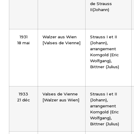
de Strauss
II(Johann)
1931
Walzer aus Wien
Strauss I et II
18 mai
[Valses de Vienne]
(Johann),
arrangement
Korngold (Eric
Wolfgang),
Bittner (Julius)
1933
Valses de Vienne
Strauss I et II
21 déc
[Walzer aus Wien]
(Johann),
arrangement
Korngold (Eric
Wolfgang),
Bittner (Julius)