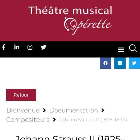
Retour
Bienvenue
Documentation
Compositeurs
Johann Strauss II (1825-1899)
Johann Strauss II (1825-