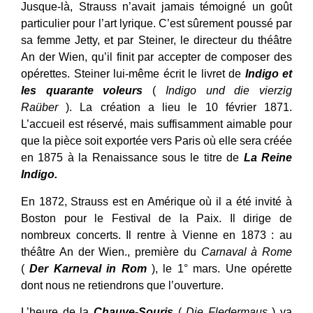
Jusque-là, Strauss n’avait jamais témoigné un goût
particulier pour l’art lyrique. C’est sûrement poussé par
sa femme Jetty, et par Steiner, le directeur du théâtre
An der Wien, qu’il finit par accepter de composer des
opérettes. Steiner lui-même écrit le livret de
Indigo et
les quarante voleurs
(
Indigo und die vierzig
Raüber
). La création a lieu le 10 février 1871.
L’accueil est réservé, mais suffisamment aimable pour
que la pièce soit exportée vers Paris où elle sera créée
en 1875 à la Renaissance sous le titre de
La Reine
Indigo.
En 1872, Strauss est en Amérique où il a été invité à
Boston pour le Festival de la Paix. Il dirige de
nombreux concerts. Il rentre à Vienne en 1873 : au
théâtre An der Wien., première du
Carnaval à Rome
(
Der Karneval in Rom
), le 1° mars. Une opérette
dont nous ne retiendrons que l’ouverture.
L’heure de la
Chauve-Souris
(
Die Fledermaus
) va