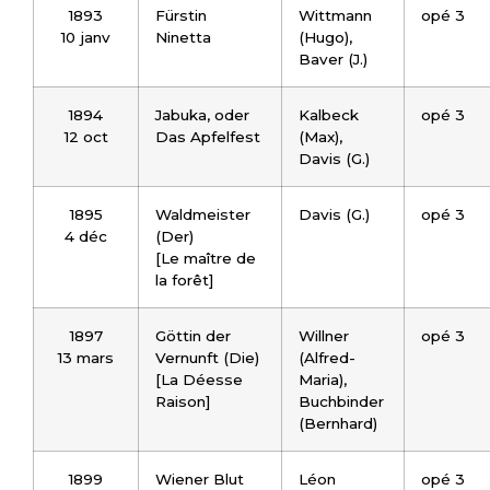
1893
Fürstin
Wittmann
opé 3
10 janv
Ninetta
(Hugo),
Baver (J.)
1894
Jabuka, oder
Kalbeck
opé 3
12 oct
Das Apfelfest
(Max),
Davis (G.)
1895
Waldmeister
Davis (G.)
opé 3
4 déc
(Der)
[Le maître de
la forêt]
1897
Göttin der
Willner
opé 3
13 mars
Vernunft (Die)
(Alfred-
[La Déesse
Maria),
Raison]
Buchbinder
(Bernhard)
1899
Wiener Blut
Léon
opé 3