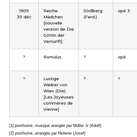
1909
Reiche
Stollberg
opé 3
30 déc
Mädchen
(Ferd.)
[nouvelle
version de Die
Göttin der
Vernunft]
?
Romulus
?
opé
?
Lustige
?
?
Weiber von
Wien (Die)
[Les Joyeuses
commères de
Vienne]
[1] posthume, musique arangée par Müller Jr (Adolf)
[2] posthume, arrangée par Reiterer (Josef)