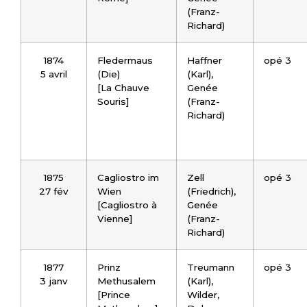
(Franz-
Richard)
1874
Fledermaus
Haffner
opé 3
5 avril
(Die)
(Karl),
[La Chauve
Genée
Souris]
(Franz-
Richard)
1875
Cagliostro im
Zell
opé 3
27 fév
Wien
(Friedrich),
[Cagliostro à
Genée
Vienne]
(Franz-
Richard)
1877
Prinz
Treumann
opé 3
3 janv
Methusalem
(Karl),
[Prince
Wilder,