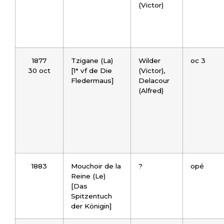
(Victor)
1877
Tzigane (La)
Wilder
oc 3
30 oct
[1° vf de Die
(Victor),
Fledermaus]
Delacour
(Alfred)
1883
Mouchoir de la
?
opé
Reine (Le)
[Das
Spitzentuch
der Königin]