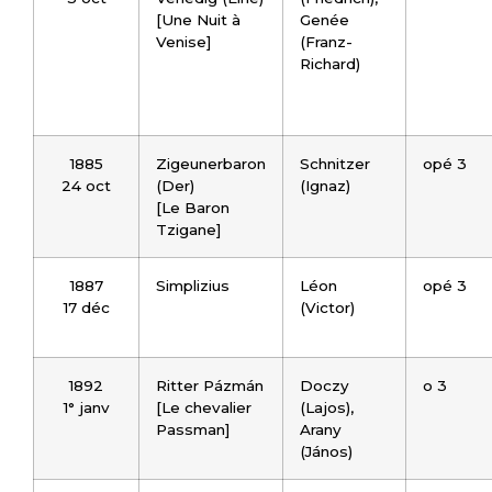
[Une Nuit à
Genée
Venise]
(Franz-
Richard)
1885
Zigeunerbaron
Schnitzer
opé 3
24 oct
(Der)
(Ignaz)
[Le Baron
Tzigane]
1887
Simplizius
Léon
opé 3
17 déc
(Victor)
1892
Ritter Pázmán
Doczy
o 3
1° janv
[Le chevalier
(Lajos),
Passman]
Arany
(János)