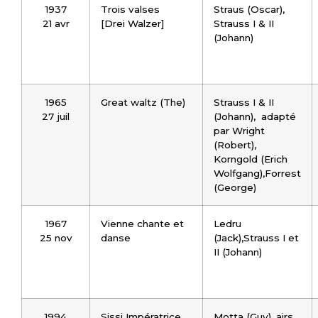
1937
Trois valses
Straus (Oscar),
21 avr
[Drei Walzer]
Strauss I & II
(Johann)
1965
Great waltz (The)
Strauss I & II
27 juil
(Johann), adapté
par Wright
(Robert),
Korngold (Erich
Wolfgang),Forrest
(George)
1967
Vienne chante et
Ledru
25 nov
danse
(Jack),Strauss I et
II (Johann)
1994
Sissi Impératrice
Motta (Guy), airs