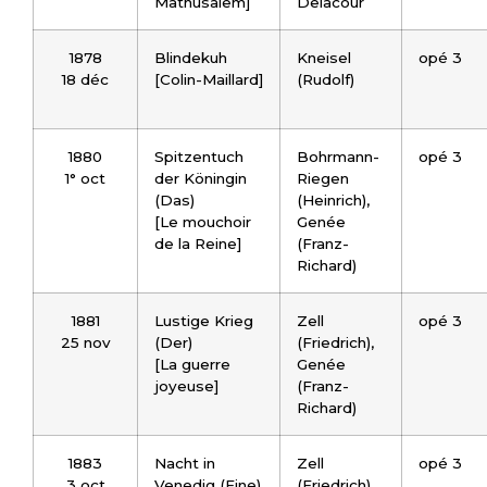
Mathusalem]
Delacour
1878
Blindekuh
Kneisel
opé 3
18 déc
[Colin-Maillard]
(Rudolf)
1880
Spitzentuch
Bohrmann-
opé 3
1° oct
der Köningin
Riegen
(Das)
(Heinrich),
[Le mouchoir
Genée
de la Reine]
(Franz-
Richard)
1881
Lustige Krieg
Zell
opé 3
25 nov
(Der)
(Friedrich),
[La guerre
Genée
joyeuse]
(Franz-
Richard)
1883
Nacht in
Zell
opé 3
3 oct
Venedig (Eine)
(Friedrich),