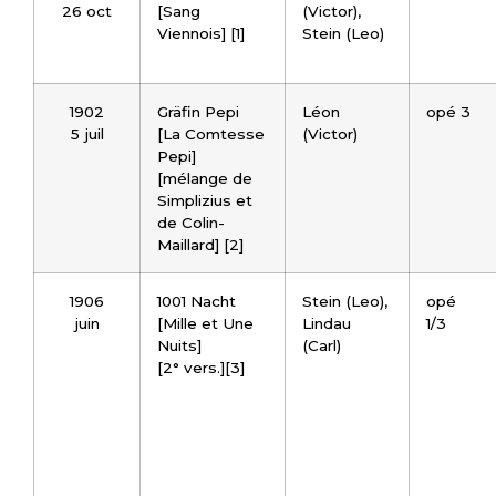
26 oct
[Sang
(Victor),
Viennois] [1]
Stein (Leo)
1902
Gräfin Pepi
Léon
opé 3
5 juil
[La Comtesse
(Victor)
Pepi]
[mélange de
Simplizius et
de Colin-
Maillard] [2]
1906
1001 Nacht
Stein (Leo),
opé
juin
[Mille et Une
Lindau
1/3
Nuits]
(Carl)
[2° vers.][3]