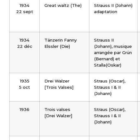
1934
Great waltz (The)
Strauss II (Johann)
22 sept
adaptation
1934
Tänzerin Fanny
Strauss II
22 déc
Elssler (Die)
(Johann), musique
arrangée par Grün
(Bernard) et
Stalla(Oskar)
1935
Drei Walzer
Straus (Oscar),
5 oct
[Trois Valses]
Strauss I & II
(Johann)
1936
Trois valses
Straus (Oscar),
[Drei Walzer]
Strauss I & II
(Johann)