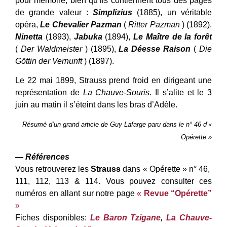
pour mémoire, bien qu’ils contiennent tous des pages
de grande valeur :
Simplizius
(1885), un véritable
opéra,
Le Chevalier Pazman
(
Ritter Pazman
) (1892),
Ninetta
(1893),
Jabuka
(1894),
Le Maître de la forêt
(
Der Waldmeister
) (1895),
La Déesse Raison
(
Die
Göttin der Vernunft
) (1897).
Le 22 mai 1899, Strauss prend froid en dirigeant une
représentation de
La Chauve-Souris
. Il s’alite et le 3
juin au matin il s’éteint dans les bras d’Adèle.
Résumé d’un grand article de Guy Lafarge paru dans le n° 46 d’«
Opérette »
— Références
Vous retrouverez les
Strauss
dans « Opérette » n° 46,
111, 112, 113 & 114. Vous pouvez consulter ces
numéros en allant sur notre page
«
Revue “Opérette”
»
Fiches disponibles:
Le Baron Tzigane
,
La Chauve-