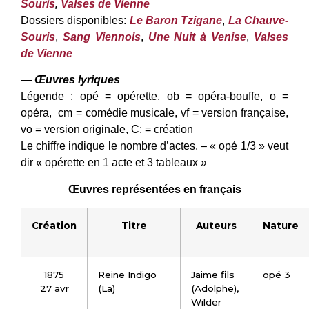
Souris
,
Valses de Vienne
Dossiers disponibles:
Le Baron Tzigane
,
La Chauve-
Souris
,
Sang Viennois
,
Une Nuit à Venise
,
Valses
de Vienne
— Œuvres lyriques
Légende : opé = opérette, ob = opéra-bouffe, o =
opéra, cm = comédie musicale, vf = version française,
vo = version originale, C: = création
Le chiffre indique le nombre d’actes. – « opé 1/3 » veut
dir « opérette en 1 acte et 3 tableaux »
Œuvres représentées en français
Création
Titre
Auteurs
Nature
1875
Reine Indigo
Jaime fils
opé 3
27 avr
(La)
(Adolphe),
Wilder