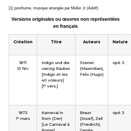
[1] posthume, musique arrangée par Müller Jr (Adolf)
Versions originales ou œuvres non représentées
en français
Création
Titre
Auteurs
Nature
1871
Indigo und die
Steiner
opé 3
10 fév
vierzig Räuber
(Maximilian),
[Indigo et les
Felix (Hugo)
40 voleurs]
[1° vers.]
1873
Karneval in
Braun
opé 3
1° mars
Rom (Der)
(Josef), Zell
[Le Carnaval à
(Friedrich),
Rome]
Genée