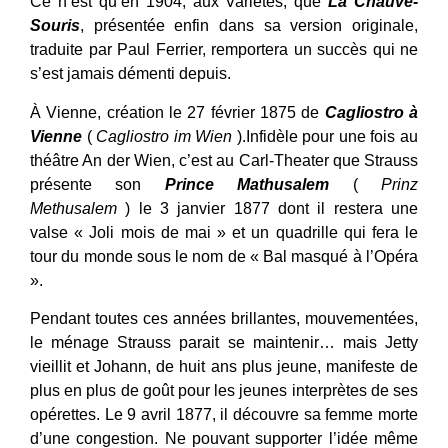
Ce n’est qu’en 1904, aux Variétés, que
La Chauve-
Souris
, présentée enfin dans sa version originale,
traduite par Paul Ferrier, remportera un succès qui ne
s’est jamais démenti depuis.
À Vienne, création le 27 février 1875 de
Cagliostro à
Vienne
(
Cagliostro im Wien
).Infidèle pour une fois au
théâtre An der Wien, c’est au Carl-Theater que Strauss
présente son
Prince Mathusalem
(
Prinz
Methusalem
) le 3 janvier 1877 dont il restera une
valse « Joli mois de mai » et un quadrille qui fera le
tour du monde sous le nom de « Bal masqué à l’Opéra
».
Pendant toutes ces années brillantes, mouvementées,
le ménage Strauss parait se maintenir… mais Jetty
vieillit et Johann, de huit ans plus jeune, manifeste de
plus en plus de goût pour les jeunes interprètes de ses
opérettes. Le 9 avril 1877, il découvre sa femme morte
d’une congestion. Ne pouvant supporter l’idée même