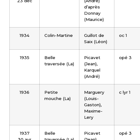
23 déc
(André)
d’après
Donnay
(Maurice)
1934
Colin-Martine
Guillot de
oc 1
Saix (Léon)
1935
Belle
Picavet
opé 3
traversée (La)
(Jean),
Karquel
(André)
1936
Petite
Marguery
c lyr 1
mouche (La)
(Louis-
Gaston),
Maxime-
Lery
1937
Belle
Picavet
opé 3
30 avr
traversée (La)
(Jean),