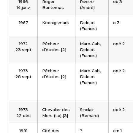
1966
Roger
Rivoire
oc 3
14 janv
Bontemps
(André)
1967
Koenigsmark
Didelot
o 3
(Francis)
1972
Pêcheur
Marc-Cab,
opé 2
23 sept
d’étoiles [2]
Didelot
(Francis)
1973
Pêcheur
Marc-Cab,
opé 2
28 sept
d’étoiles [2]
Didelot
(Francis)
1973
Chevalier des
Sinclair
opé 2
22 déc
Mers (Le) [3]
(Bernard)
1981
Cité des
?
cm 1