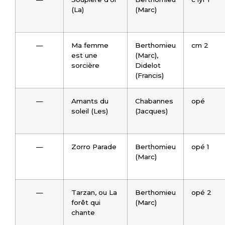
(La)
(Marc)
—
Ma femme
Berthomieu
cm 2
est une
(Marc),
sorcière
Didelot
(Francis)
—
Amants du
Chabannes
opé
soleil (Les)
(Jacques)
—
Zorro Parade
Berthomieu
opé 1
(Marc)
—
Tarzan, ou La
Berthomieu
opé 2
forêt qui
(Marc)
chante