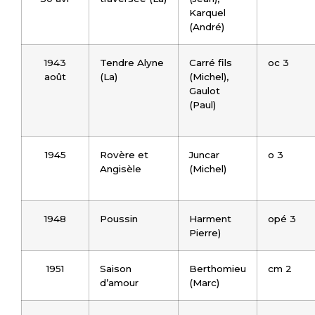
Karquel
(André)
1943
Tendre Alyne
Carré fils
oc 3
août
(La)
(Michel),
Gaulot
(Paul)
1945
Rovère et
Juncar
o 3
Angisèle
(Michel)
1948
Poussin
Harment
opé 3
Pierre)
1951
Saison
Berthomieu
cm 2
d’amour
(Marc)