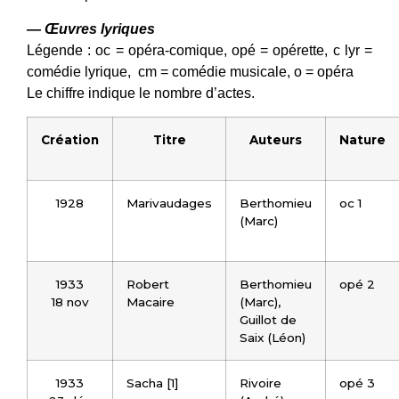
— Œuvres lyriques
Légende : oc = opéra-comique, opé = opérette, c lyr =
comédie lyrique, cm = comédie musicale, o = opéra
Le chiffre indique le nombre d’actes.
Création
Titre
Auteurs
Nature
1928
Marivaudages
Berthomieu
oc 1
(Marc)
1933
Robert
Berthomieu
opé 2
18 nov
Macaire
(Marc),
Guillot de
Saix (Léon)
1933
Sacha [1]
Rivoire
opé 3