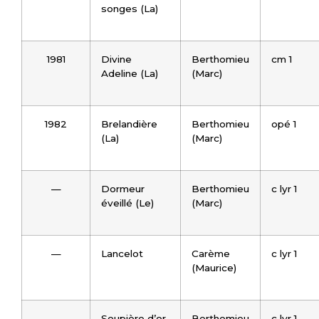
songes (La)
1981
Divine
Berthomieu
cm 1
Adeline (La)
(Marc)
1982
Brelandière
Berthomieu
opé 1
(La)
(Marc)
—
Dormeur
Berthomieu
c lyr 1
éveillé (Le)
(Marc)
—
Lancelot
Carème
c lyr 1
(Maurice)
—
Soupière d’or
Berthomieu
c lyr 1