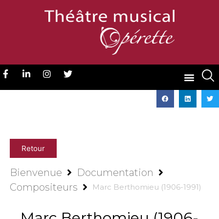
Retour
Bienvenue
Documentation
Compositeurs
Marc Berthomieu (1906-1991)
Marc Berthomieu (1906-