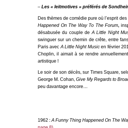
–
Les « leitmotives » préférés de Sondhe
Des thèmes de comédie pure où l’esprit des 
Happened On The Way To The Forum
,
ins
désabusée du couple de
A Little Night Mu
swinguer sur un chemin de crête, entre fans
Paris avec
A Little Night Music
en février 201
Choplin, il aimait à se rendre annuellemen
artistique !
Le soir de son décès, sur Times Square, selo
George M. Cohan,
Give
My Regards to Bro
peu davantage encore…
1962 :
A Funny Thing Happened On The Wa
page 8)