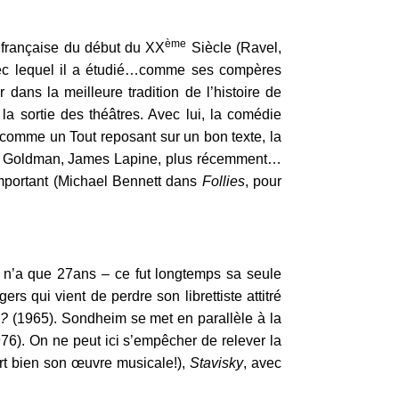
ème
e française du début du XX
Siècle (Ravel,
avec lequel il a étudié…comme ses compères
ans la meilleure tradition de l’histoire de
la sortie des théâtres. Avec lui, la comédie
e comme un Tout reposant sur un bon texte, la
ames Goldman, James Lapine, plus récemment…
 important (Michael Bennett dans
Follies
, pour
l n’a que 27ans – ce fut longtemps sa seule
rs qui vient de perdre son librettiste attitré
 ?
(1965). Sondheim se met en parallèle à la
976). On ne peut ici s’empêcher de relever la
fort bien son œuvre musicale!),
Stavisky
, avec