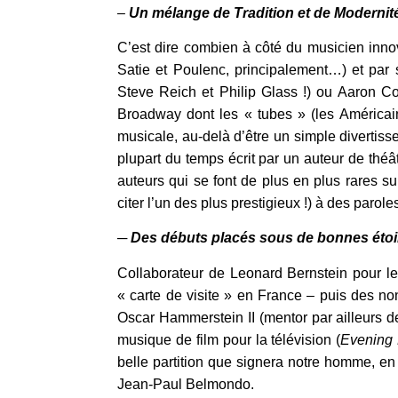
–
Un mélange de Tradition et de Modernit
C’est dire combien à côté du musicien innov
Satie et Poulenc, principalement…) et par
Steve Reich et Philip Glass !) ou Aaron Co
Broadway dont les « tubes » (les Américains
musicale, au-delà d’être un simple divertiss
plupart du temps écrit par un auteur de th
auteurs qui se font de plus en plus rares s
citer l’un des plus prestigieux !) à des par
─
Des débuts placés sous de bonnes étoi
Collaborateur de Leonard Bernstein pour leq
« carte de visite » en France – puis des 
Oscar Hammerstein II (mentor par ailleurs d
musique de film pour la télévision (
Evening 
belle partition que signera notre homme, en 
Jean-Paul Belmondo.