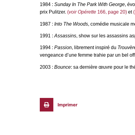
1984 :
Sunday In The Park With George
, év
prix Pulitzer.
(
voir Opérette
166, page 20)
et
(
1987 :
Into The Woods
, comédie musicale mê
1991 :
Assassins
, show sur les assassins as
1994 :
Passion
, librement inspiré du
Trouvèr
vengeance d’une femme trahie par un bel offi
2003 :
Bounce
: sa dernière œuvre pour le th
Imprimer