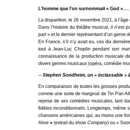
L’homme que l’on surnommait « God »…. 
La disparition, le 26 novembre 2021, à l’âg
Dans l’histoire du théâtre musical, il n’es
part » et le dernier représentant d’un genre 
En France, s’il n’y avait eu, ces dix derniè
tout à Jean-Luc Choplin pendant son man
connaissance de la production musicale de
divers genres musicaux (opéra, comédie musi
─
Stephen Sondheim, un « inclassable »
En comparaison de toutes les grosses produ
comme une sorte de marginal de Tin Pan Alle
reprise de ses comédies musicales, tant da
fidèles inconditionnels. Longtemps, même si
chansons américaines qui, au moins une fois
Alive
»
(extrait du show
Company
) ou « Soon