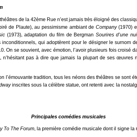
im
théâtres de la 42ème Rue n’est jamais très éloigné des classi
piré de Plaute), au pessimisme ambiant de
Company
(1970)
e
sic
(1973), adaptation du film de Bergman
Sourires d’une nui
 inconditionnels, qui adoptèrent pour le désigner le surnom de
0. On se souvient, avec émotion, l’avoir plusieurs fois croisé d
t, n’hésitant pas à dire que jamais la plupart de ses œuvres
n l’émouvante tradition, tous les néons des théâtres se sont éte
adway
inscrites sous la célèbre statue, ont retenti avec la nostal
Principales comédies musicales
y To The Forum
, la première comédie musicale dont il signe la