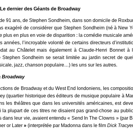
Le dernier des Géants de Broadway
e de 91 ans, de Stephen Sondheim, dans son domicile de Roxbur
t pas exagéré de considérer que Stephen Sondheim (né à New Yor
de plus en plus en voie de disparition : la comédie musicale amé
res années, l’incroyable volonté de certains directeurs d’instit
dat au Châtelet mais également à Claude-Henri Bonnet à l’
 Stephen Sondheim se serait limitée au jardin secret de qu
cale, jazz, chanson populaire…) les uns sur les autres.
 à Broadway
ctions de Broadway et du West End londoniens, les compositio
y (quartier historique des éditeurs de musique populaire à Man
ns les théâtres que dans les universités américaines, est de
 la plupart de ces titres ne disaient pas grand-chose au publi
 dans leur vie, avaient entendu « Send In The Clowns » (par 
er or Later
»
(interprétée par Madonna dans le film
Dick Tracy
e