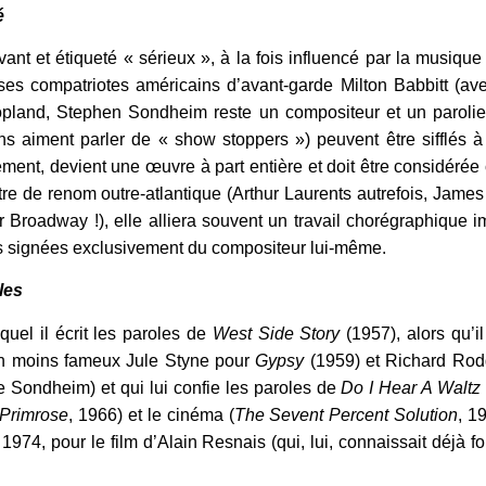
é
ant et étiqueté « sérieux », à la fois influencé par la musiqu
 ses compatriotes américains d’avant-garde Milton Babbitt (
pland, Stephen Sondheim reste un compositeur et un parolier d
 aiment parler de « show stoppers ») peuvent être sifflés à 
ement, devient une œuvre à part entière et doit être considéré
éâtre de renom outre-atlantique (Arthur Laurents autrefois, J
ur Broadway !), elle alliera souvent un travail chorégraphique
oles signées exclusivement du compositeur lui-même.
les
uel il écrit les paroles de
West Side Story
(1957), alors qu’i
non moins fameux Jule Styne pour
Gypsy
(1959) et Richard Rodge
e Sondheim) et qui lui confie les paroles de
Do I Hear A Waltz
Primrose
, 1966) et le cinéma (
The Sevent Percent Solution
, 1
1974, pour le film d’Alain Resnais (qui, lui, connaissait déjà 