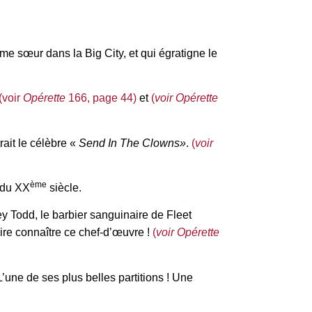
me sœur dans la Big City, et qui égratigne le
(voir
Opérette
166, page 44)
et
(
voir Opérette
rait le célèbre «
Send In The Clowns
»
.
(
voir
ème
t du XX
siècle.
y Todd, le barbier sanguinaire de Fleet
ire connaître ce chef-d’œuvre !
(
voir Opérette
’une de ses plus belles partitions ! Une