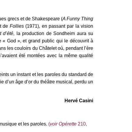
ques grecs et de Shakespeare (
A Funny Thing
t de
Follies
(1971),
en passant par la vision
t d’été
, la production de Sondheim aura su
 « God », et grand public qui le découvrit à
ans les couloirs du Châtelet où, pendant l’ère
 n’avaient été montées avec la même qualité
ints un instant et les paroles du standard de
gie d’un âge d’or du théâtre musical, perdu un
Hervé Casini
 musique et les paroles.
(
voir Opérette
210,