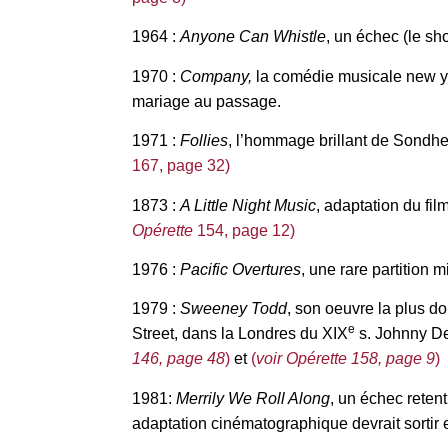
1964 :
Anyone Can Whistle
, un échec (le sh
1970 :
Company,
la comédie musicale new yor
mariage au passage.
1971 :
Follies
, l’hommage brillant de Sondhe
167, page 32)
1873 :
A Little Night Music
, adaptation du f
Opérette
154, page 12)
1976 :
Pacific Overtures
, une rare partition
1979 :
Sweeney Todd
, son oeuvre la plus d
e
Street, dans la Londres du XIX
s. Johnny Dep
146, page 48
)
et
(
voir Opérette 158, page 9
)
1981:
Merrily We Roll Along
, un échec reten
adaptation cinématographique devrait sortir 