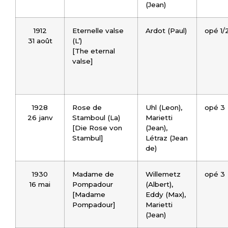
(Jean)
1912
Eternelle valse
Ardot (Paul)
opé 1/
31 août
(L’)
[The eternal
valse]
1928
Rose de
Uhl (Leon),
opé 3
26 janv
Stamboul (La)
Marietti
[Die Rose von
(Jean),
Stambul]
Létraz (Jean
de)
1930
Madame de
Willemetz
opé 3
16 mai
Pompadour
(Albert),
[Madame
Eddy (Max),
Pompadour]
Marietti
(Jean)