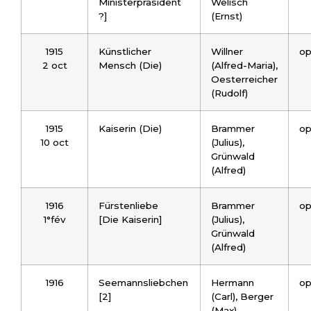
Ministerpräsident
Welisch
?]
(Ernst)
1915
Künstlicher
Willner
o
2 oct
Mensch (Die)
(Alfred-Maria),
Oesterreicher
(Rudolf)
1915
Kaiserin (Die)
Brammer
op
10 oct
(Julius),
Grünwald
(Alfred)
1916
Fürstenliebe
Brammer
op
1°fév
[Die Kaiserin]
(Julius),
Grünwald
(Alfred)
1916
Seemannsliebchen
Hermann
op
[2]
(Carl), Berger
(Max)