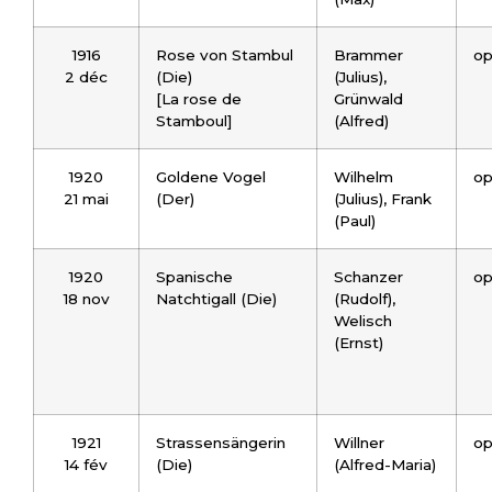
1916
Rose von Stambul
Brammer
op
2 déc
(Die)
(Julius),
[La rose de
Grünwald
Stamboul]
(Alfred)
1920
Goldene Vogel
Wilhelm
op
21 mai
(Der)
(Julius), Frank
(Paul)
1920
Spanische
Schanzer
op
18 nov
Natchtigall (Die)
(Rudolf),
Welisch
(Ernst)
1921
Strassensängerin
Willner
op
14 fév
(Die)
(Alfred-Maria)