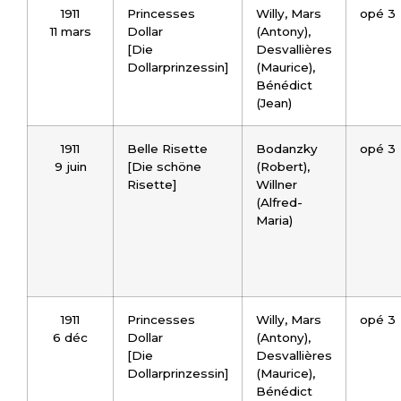
1911
Princesses
Willy, Mars
opé 3
11 mars
Dollar
(Antony),
[Die
Desvallières
Dollarprinzessin]
(Maurice),
Bénédict
(Jean)
1911
Belle Risette
Bodanzky
opé 3
9 juin
[Die schöne
(Robert),
Risette]
Willner
(Alfred-
Maria)
1911
Princesses
Willy, Mars
opé 3
6 déc
Dollar
(Antony),
[Die
Desvallières
Dollarprinzessin]
(Maurice),
Bénédict