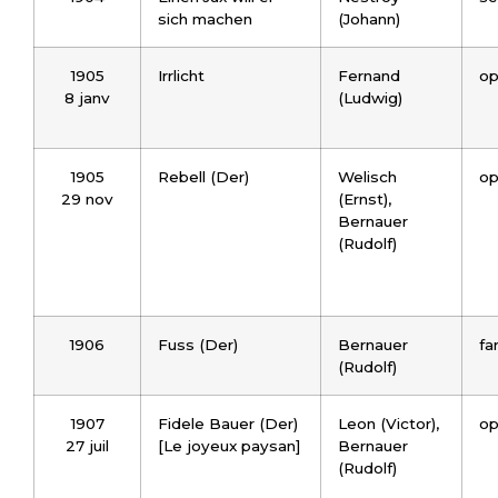
sich machen
(Johann)
1905
Irrlicht
Fernand
op
8 janv
(Ludwig)
1905
Rebell (Der)
Welisch
op
29 nov
(Ernst),
Bernauer
(Rudolf)
1906
Fuss (Der)
Bernauer
fa
(Rudolf)
1907
Fidele Bauer (Der)
Leon (Victor),
op
27 juil
[Le joyeux paysan]
Bernauer
(Rudolf)