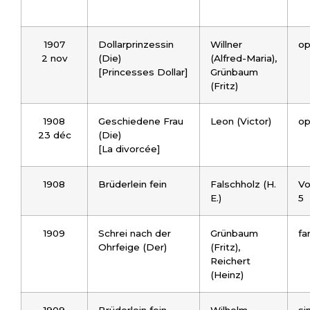
1907
Dollarprinzessin
Willner
op
2 nov
(Die)
(Alfred-Maria),
[Princesses Dollar]
Grünbaum
(Fritz)
1908
Geschiedene Frau
Leon (Victor)
op
23 déc
(Die)
[La divorcée]
1908
Brüderlein fein
Falschholz (H.
Vo
E.)
5
1909
Schrei nach der
Grünbaum
fa
Ohrfeige (Der)
(Fritz),
Reichert
(Heinz)
1909
Brüderlein fein
Wilhelm
si