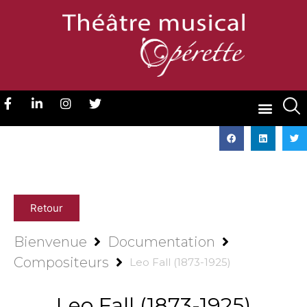
Retour
Bienvenue
Documentation
Compositeurs
Leo Fall (1873-1925)
Leo Fall (1873-1925)