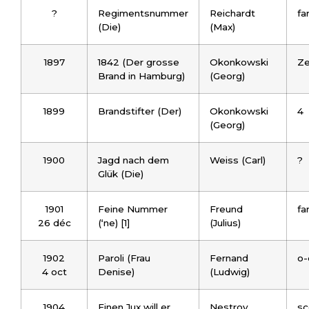
?
Regimentsnummer
Reichardt
fa
(Die)
(Max)
1897
1842 (Der grosse
Okonkowski
Ze
Brand in Hamburg)
(Georg)
1899
Brandstifter (Der)
Okonkowski
4
(Georg)
1900
Jagd nach dem
Weiss (Carl)
?
Glük (Die)
1901
Feine Nummer
Freund
fa
26 déc
(‘ne) [1]
(Julius)
1902
Paroli (Frau
Fernand
o-
4 oct
Denise)
(Ludwig)
1904
Einen Jux will er
Nestroy
sc