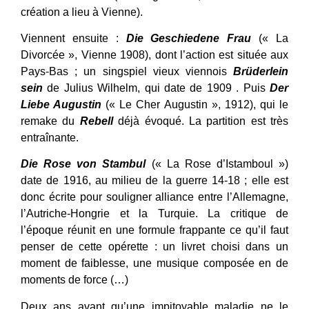
création a lieu à Vienne).
Viennent ensuite :
Die Geschiedene Frau
(« La
Divorcée », Vienne 1908), dont l’action est située aux
Pays-Bas ; un singspiel vieux viennois
Brüderlein
sein
de Julius Wilhelm, qui date de 1909 . Puis
Der
Liebe Augustin
(« Le Cher Augustin », 1912), qui le
remake du
Rebell
déjà évoqué. La partition est très
entraînante.
Die Rose von Stambul
(« La Rose d’Istamboul »)
date de 1916, au milieu de la guerre 14-18 ; elle est
donc écrite pour souligner alliance entre l’Allemagne,
l’Autriche-Hongrie et la Turquie. La critique de
l’époque réunit en une formule frappante ce qu’il faut
penser de cette opérette : un livret choisi dans un
moment de faiblesse, une musique composée en de
moments de force (…)
Deux ans avant qu’une impitoyable maladie ne le