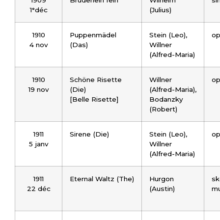
1°déc
(Julius)
1910
Puppenmädel
Stein (Leo),
op
4 nov
(Das)
Willner
(Alfred-Maria)
1910
Schöne Risette
Willner
op
19 nov
(Die)
(Alfred-Maria),
[Belle Risette]
Bodanzky
(Robert)
1911
Sirene (Die)
Stein (Leo),
op
5 janv
Willner
(Alfred-Maria)
1911
Eternal Waltz (The)
Hurgon
sk
22 déc
(Austin)
mu