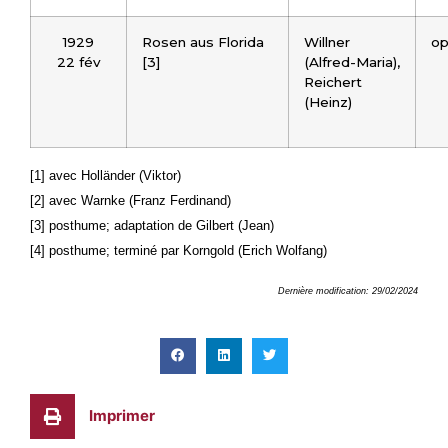
1929
Rosen aus Florida
Willner
op
22 fév
[3]
(Alfred-Maria),
Reichert
(Heinz)
[1] avec Holländer (Viktor)
[2] avec Warnke (Franz Ferdinand)
[3] posthume; adaptation de Gilbert (Jean)
[4] posthume; terminé par Korngold (Erich Wolfang)
Dernière modification: 29/02/2024
Imprimer