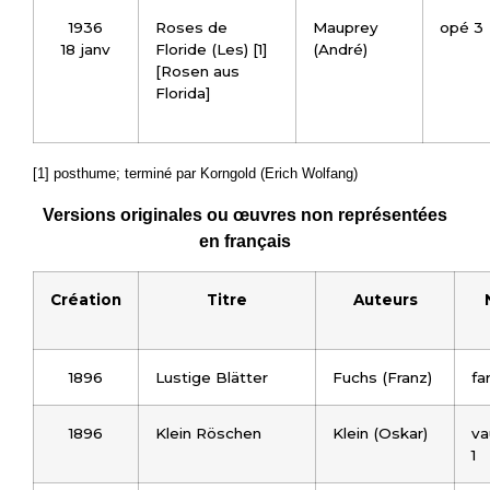
1936
Roses de
Mauprey
opé 3
18 janv
Floride (Les) [1]
(André)
[Rosen aus
Florida]
[1] posthume; terminé par Korngold (Erich Wolfang)
Versions originales ou œuvres non représentées
en français
Création
Titre
Auteurs
1896
Lustige Blätter
Fuchs (Franz)
fa
1896
Klein Röschen
Klein (Oskar)
va
1