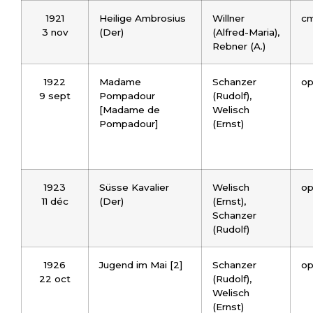
1921
Heilige Ambrosius
Willner
cm
3 nov
(Der)
(Alfred-Maria),
Rebner (A.)
1922
Madame
Schanzer
op
9 sept
Pompadour
(Rudolf),
[Madame de
Welisch
Pompadour]
(Ernst)
1923
Süsse Kavalier
Welisch
op
11 déc
(Der)
(Ernst),
Schanzer
(Rudolf)
1926
Jugend im Mai [2]
Schanzer
o
22 oct
(Rudolf),
Welisch
(Ernst)