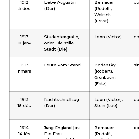
1912
Liebe Augustin
Bernauer
op
3 déc
(Der)
(Rudolf),
Welisch
(Ernst)
1913
Studentengräfin,
Leon (Victor)
op
18 janv
oder Die stille
Stadt (Die)
1913
Leute vom Stand
Bodanzky
si
1°mars
(Robert),
Grünbaum
(Fritz)
1913
Nachtschnellzug
Leon (Victor),
op
18 déc
(Der)
Stein (Leo)
1914
Jung England [ou
Bernauer
op
14 fév
Die Frau
(Rudolf),