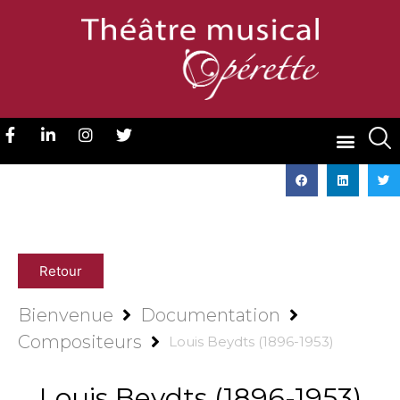
Retour
Bienvenue
Documentation
Compositeurs
Louis Beydts (1896-1953)
Louis Beydts (1896-1953)