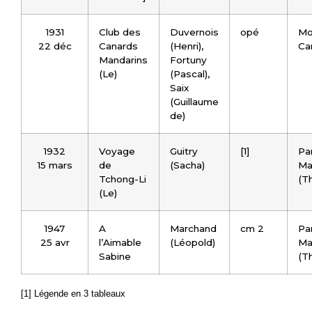
1931
Club des
Duvernois
opé
Mo
22 déc
Canards
(Henri),
Ca
Mandarins
Fortuny
(Le)
(Pascal),
Saix
(Guillaume
de)
1932
Voyage
Guitry
[1]
Par
15 mars
de
(Sacha)
Ma
Tchong-Li
(Th
(Le)
1947
A
Marchand
cm 2
Par
25 avr
l’Aimable
(Léopold)
Ma
Sabine
(Th
[1] Légende en 3 tableaux