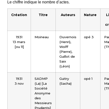
Le chiffre indique le nombre d’actes.
Création
Titre
Auteurs
Nature
L
cr
1931
Moineau
Duvernois
opé 3
Par
13 mars
(Henri),
Ma
[ou 11]
Wolff
(Th
(Pierre),
Guillot de
Saix
(Léon)
1931
SADMP
Guitry
opé 1
Par
3 nov
(La) [La
(Sacha)
Ma
Société
(Th
Anonyme
des
Messieurs
Prudents]