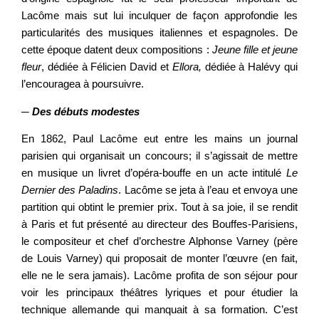
Lacôme mais sut lui inculquer de façon approfondie les
particularités des musiques italiennes et espagnoles. De
cette époque datent deux compositions :
Jeune fille et jeune
fleur
, dédiée à Félicien David et
Ellora,
dédiée à Halévy qui
l’encouragea à poursuivre.
─
D
es débuts modestes
En 1862, Paul Lacôme eut entre les mains un journal
parisien qui organisait un concours; il s’agissait de mettre
en musique un livret d’opéra-bouffe en un acte intitulé
Le
Dernier des Paladins
. Lacôme se jeta à l’eau et envoya une
partition qui obtint le premier prix. Tout à sa joie, il se rendit
à Paris et fut présenté au directeur des Bouffes-Parisiens,
le compositeur et chef d’orchestre Alphonse Varney (père
de Louis Varney) qui proposait de monter l’œuvre (en fait,
elle ne le sera jamais). Lacôme profita de son séjour pour
voir les principaux théâtres lyriques et pour étudier la
technique allemande qui manquait à sa formation. C’est