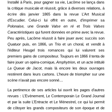
Installé à Paris, pour gagner sa vie, Lacôme se lança dans
la critique musicale et réussit, grâce à diverses relations, à
écrire dès janvier 1865 dans la revue L’Art Musical
d’Escudier. Celui-ci lui offrit en outre, d’imprimer sa
Polonaise,
une
Grande Valse en ré
et
Trois Valses
Caractéristiques
qui furent données en prime avec la revue.
Peu après, Lacôme réussit à faire jouer avec succès son
Quatuor
puis, en 1866, un Trio et un choral
,
et vendit à
l’éditeur Heugel trois romances qui lui valurent ses
premiers gains de compositeur. Toujours en 1866 il tenta de
faire jouer un opéra-comique,
Amphytrion
, et un acte intitulé
La Queue de Jacot
, mais là encore les deux ouvrages
restèrent dans leurs cartons. L’heure de triompher sur une
scène n’avait pas encore sonné…
La pertinence de ses articles lui ouvrit les pages d’autres
revues : L’Evènement, Le Contemporain Le Grand Journal
et par la suite L’Entracte et Le Ménestrel, ce qui lui permit
de côtoyer les grands compositeurs de son époque et de