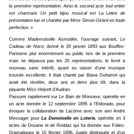
la première représentation. Ainsi le second acte tout entier
est charmant. Un petit bijou musical est
La Lettre
de
présentation lue et chantée par Mme Simon-Girard en toute
perfection. »
Comme
Mademoiselle Asmodée
, l’ouvrage suivant,
Le
Cadeau de Noce
,
donné le 20 janvier 1893 aux Bouffes-
Parisiens plut énormément au public lors de la première
mais ne dépassa pas les 20 représentations, le livret à
nouveau sans intérêt, ayant eu raison d’une musique
trouvée excellente. Il était chanté
par Biana Duhamel qui
avait été révélée, deux ans et demi plus tôt, dans la
piquante
Miss Helyett
d’Audran.
Passons rapidement sur
Le Bain de Monsieur
, opérette en
un acte donnée le 12 septembre 1895 à l’Eldorado, pour
évoquer la collaboration de Lacôme avec son ami André
Messager pour
La Demoiselle en Loterie
,
opérette en 3
actes de Douane et de Roddaz qui fut donnée aux Folies-
Dramatiques le 15 février 1896. Jugée distinguée et d’un