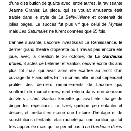
d’une distribution de qualité avec, entre autres, la ravissante
Jeanne Granier. La pièce, qui se voulait amusante était
traitée dans le style de
L
a Belle-Hélène
et contenait de
jolies pages. Le succès fut plus vif que celui de
Myrtille
mais
Les Saturnales
ne furent données que 65 fois.
L’année suivante, Lacôme investissait La Renaissance, le
dernier grand théâtre d’opérette où il n’avait pas encore été
joué, avec la création le 26 octobre, de
La Gardeuse
d’oies
, 3 actes de Leterrier et Vanloo, oeuvre écrite dix ans
plus tôt mais qui avait alors été écartée au profit d’un
ouvrage de Planquette. Enfin montée, elle ne put cependant
profiter des derniers remaniements de Lacôme qui,
souffrant de rhumatismes, était retenu dans son domaine
du Gers ; c’est Gaston Serpette qui avait été chargé de
diriger les répétitions. Le livret, quelque peu enfantin et
désuet, et mettant en scène une histoire d’héritage et de
substitutions d’enfants, était racheté par une partition qui fut
très appréciée mais qui ne permit pas à
La Gardeuse d’oies