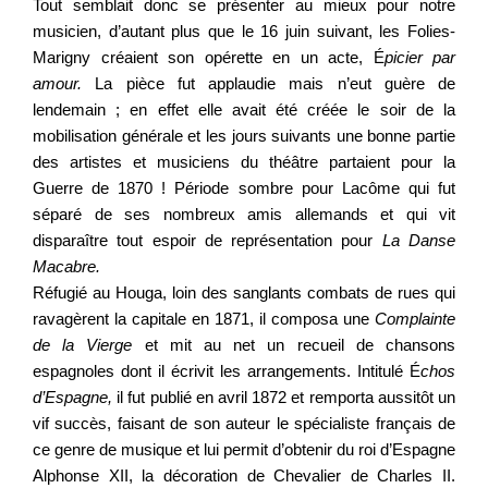
Tout semblait donc se présenter au mieux pour notre
musicien, d’autant plus que le 16 juin suivant, les Folies-
Marigny créaient son opérette en un acte, É
picier par
amour.
La pièce fut applaudie mais n’eut guère de
lendemain ; en effet elle avait été créée le soir de la
mobilisation générale et les jours suivants une bonne partie
des artistes et musiciens du théâtre partaient pour la
Guerre de 1870 ! Période sombre pour Lacôme qui fut
séparé de ses nombreux amis allemands et qui vit
disparaître tout espoir de représentation pour
La Danse
Macabre.
Réfugié au Houga, loin des sanglants combats de rues qui
ravagèrent la capitale en 1871, il composa une
Complainte
de la Vierge
et mit au net un recueil de chansons
espagnoles
dont il écrivit les arrangements. Intitulé É
chos
d’Espagne,
il fut publié en avril 1872 et remporta aussitôt un
vif succès, faisant de son auteur le spécialiste français de
ce genre de musique et lui permit d’obtenir du roi d’Espagne
Alphonse XII, la décoration de Chevalier de Charles II.