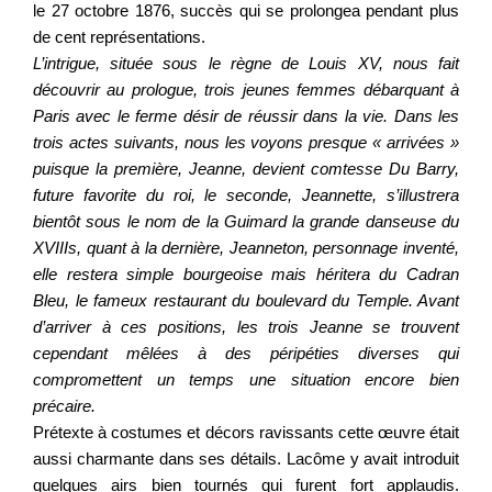
le 27 octobre 1876, succès qui se prolongea pendant plus
de cent représentations.
L’intrigue, située sous le règne de Louis XV, nous fait
découvrir au prologue, trois jeunes femmes débarquant à
Paris avec le ferme désir de réussir dans la vie. Dans les
trois actes suivants, nous les voyons presque « arrivées »
puisque la première, Jeanne, devient comtesse Du Barry,
future favorite du roi, le seconde, Jeannette, s’illustrera
bientôt sous le nom de la Guimard la grande danseuse du
XVIIIs, quant à la dernière, Jeanneton, personnage inventé,
elle restera simple bourgeoise mais héritera du Cadran
Bleu, le fameux restaurant du boulevard du Temple. Avant
d’arriver à ces positions, les trois Jeanne se trouvent
cependant mêlées à des péripéties diverses qui
compromettent un temps une situation encore bien
précaire.
Prétexte à costumes et décors ravissants cette œuvre était
aussi charmante dans ses détails. Lacôme y avait introduit
quelques airs bien tournés qui furent fort applaudis.