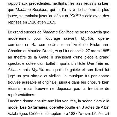
rapport aux précédentes, multipliait les airs réussis si bien
que
Madame Boniface
, qui fut l’œuvre de Lacôme la plus
ème
jouée, se maintint jusqu’au début du XX
siècle avec des
reprises en 1916 et en 1919.
Le grand succès de
Madame Boniface
ne se renouvela que
modérément pour l’ouvrage suivant,
Myrtille
, opéra-
comique en 4a composé sur un livret de Erckmann-
Chatrian et Maurice Drack, et qui fut donné le 27 mars 1885
au théâtre de la Gaîté. Il s’agissait d’une pièce à grand
spectacle dotée d’un ballet important intitulé
Une Fête en
Alsace
mais
Myrtille
manquait de gaieté et son livret fut
jugé un peu simple et vieillot. La musique fut par contre
trouvée agréable et originale, jusque dans les chœurs bien
réussis, mais l’œuvre ne dépassa pas la trentaine de
représentations.
Lacôme donna ensuite aux Nouveautés, la scène alors à la
mode,
Les Saturnales
, opérette-bouffe en 3 actes de Albin
Valabrègue. Créée le 26 septembre 1887 l’œuvre bénéficiait