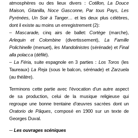
atmosphères ou des lieux divers :
Cotillon, La Douce
Maison, Gitanilla, Noce Gasconne, Par tous Pays, Les
Pyrénées, Un Soir à Tanger…
et les deux plus célèbres,
dont il existe au moins un enregistrement (2):
– Mascarade,
cinq airs de ballet:
Cortège
(marche),
Arlequin et Colombine
(divertissement),
La Famille
Polichinelle
(menuet),
les Mandolinistes
(sérénade) et
Final
alla polacca
(défilé).
–
La Féria,
suite espagnole en 3 parties :
Los Toros
(les
Taureaux)
La Reja
(sous le balcon, sérénade) et
Zarzuela
(au théâtre).
Terminons cette partie avec l’évocation d’un autre aspect
de sa production, celui de la musique religieuse qui
regroupe une bonne trentaine d’œuvres sacrées dont un
Oratorio de Pâques
, composé en 1900 sur un texte de
Georges Duval.
─
Les ouvrages scéniques