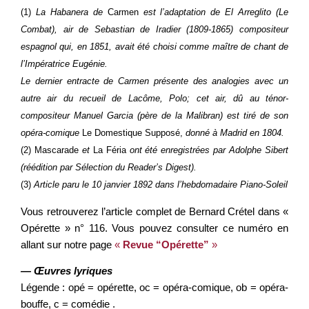
(1)
La Habanera de
Carmen
est l’adaptation de El Arreglito (Le
Combat), air de Sebastian de Iradier (1809-1865) compositeur
espagnol qui, en 1851, avait été choisi comme maître de chant de
l’Impératrice Eugénie.
Le dernier entracte de Carmen présente des analogies avec un
autre air du recueil de Lacôme, Polo; cet air, dû au ténor-
compositeur Manuel Garcia (père de la Malibran) est tiré de son
opéra-comique
Le Domestique Supposé,
donné à Madrid en 1804.
(2) Mascarade
et
La Féria
ont été enregistrées par Adolphe Sibert
(réédition par Sélection du Reader’s Digest).
(3)
Article paru le 10 janvier 1892 dans l’hebdomadaire Piano-Soleil
Vous retrouverez l’article complet de Bernard Crétel dans «
Opérette » n° 116. Vous pouvez consulter ce numéro en
allant sur notre page
«
Revue “Opérette”
»
— Œuvres lyriques
Légende : opé = opérette, oc = opéra-comique, ob = opéra-
bouffe, c = comédie .