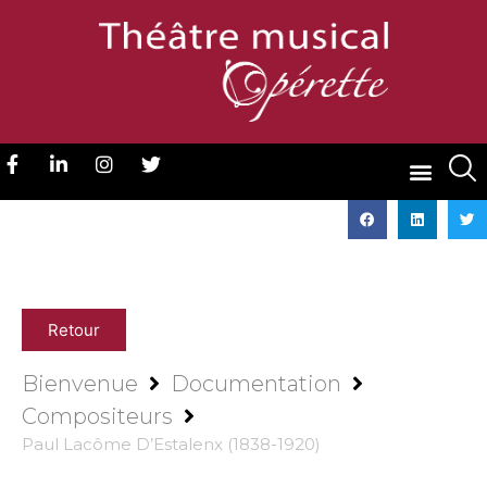
Retour
Bienvenue
Documentation
Compositeurs
Paul Lacôme D’Estalenx (1838-1920)