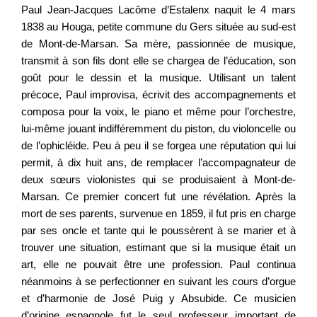
Paul Jean-Jacques Lacôme d’Estalenx naquit le 4 mars
1838 au Houga, petite commune du Gers située au sud-est
de Mont-de-Marsan. Sa mère, passionnée de musique,
transmit à son fils dont elle se chargea de l’éducation, son
goût pour le dessin et la musique. Utilisant un talent
précoce, Paul improvisa, écrivit des accompagnements et
composa pour la voix, le piano et même pour l’orchestre,
lui-même jouant indifféremment du piston, du violoncelle ou
de l’ophicléide. Peu à peu il se forgea une réputation qui lui
permit, à dix huit ans, de remplacer l’accompagnateur de
deux sœurs violonistes qui se produisaient à Mont-de-
Marsan. Ce premier concert fut une révélation. Après la
mort de ses parents, survenue en 1859, il fut pris en charge
par ses oncle et tante qui le poussèrent à se marier et à
trouver une situation, estimant que si la musique était un
art, elle ne pouvait être une profession. Paul continua
néanmoins à se perfectionner en suivant les cours d’orgue
et d’harmonie de José Puig y Absubide. Ce musicien
d’origine espagnole fut le seul professeur important de