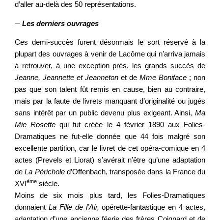
d’aller au-delà des 50 représentations.
─
Les derniers ouvrages
Ces demi-succès furent désormais le sort réservé à la
plupart des ouvrages à venir de Lacôme qui n’arriva jamais
à retrouver, à une exception près, les grands succès de
Jeanne, Jeannette et Jeanneton
et de
Mme Boniface
; non
pas que son talent fût remis en cause, bien au contraire,
mais par la faute de livrets manquant d’originalité ou jugés
sans intérêt par un public devenu plus exigeant. Ainsi,
Ma
Mie Rosette
qui fut créée le 4 février 1890 aux Folies-
Dramatiques ne fut-elle donnée que 44 fois malgré son
excellente partition, car le livret de cet opéra-comique en 4
actes (Prevels et Liorat) s’avérait n’être qu’une adaptation
de
La Périchole
d’Offenbach, transposée dans la France du
ème
XVI
siècle.
Moins de six mois plus tard, les Folies-Dramatiques
donnaient
La Fille de l’Air,
opérette-fantastique en 4 actes,
adaptation d’une ancienne féerie des frères Coignard et de