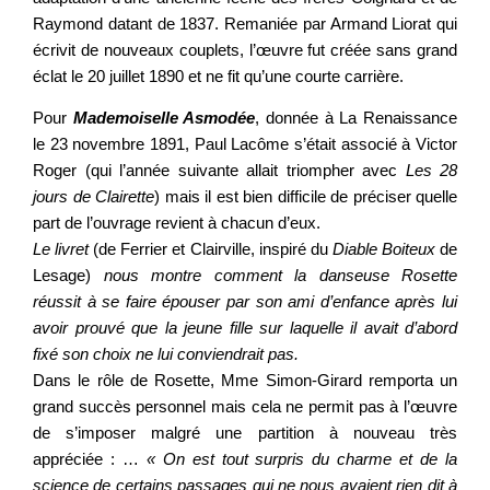
Raymond datant de 1837. Remaniée par Armand Liorat qui
écrivit de nouveaux couplets, l’œuvre fut créée sans grand
éclat le 20 juillet 1890 et ne fit qu’une courte carrière.
Pour
Mademoiselle Asmodée
, donnée à La Renaissance
le 23 novembre 1891, Paul Lacôme s’était associé à Victor
Roger (qui l’année suivante allait triompher avec
Les 28
jours de Clairette
) mais il est bien difficile de préciser quelle
part de l’ouvrage revient à chacun d’eux.
Le livret
(de Ferrier et Clairville, inspiré du
Diable Boiteux
de
Lesage)
nous montre comment la danseuse Rosette
réussit à se faire épouser par son ami d’enfance après lui
avoir prouvé que la jeune fille sur laquelle il avait d’abord
fixé son choix ne lui conviendrait pas.
Dans le rôle de Rosette, Mme Simon-Girard remporta un
grand succès personnel mais cela ne permit pas à l’œuvre
de s’imposer malgré une partition à nouveau très
appréciée : …
« On est tout surpris du charme et de la
science de certains passages qui ne nous avaient rien dit à