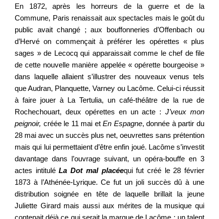
En 1872, après les horreurs de la guerre et de la
Commune, Paris renaissait aux spectacles mais le goût du
public avait changé ; aux bouffonneries d’Offenbach ou
d’Hervé on commençait à préférer les opérettes « plus
sages » de Lecocq qui apparaissait comme le chef de file
de cette nouvelle manière appelée « opérette bourgeoise »
dans laquelle allaient s’illustrer des nouveaux venus tels
que Audran, Planquette, Varney ou Lacôme. Celui-ci réussit
à faire jouer à La Tertulia, un café-théâtre de la rue de
Rochechouart, deux opérettes en un acte :
J’veux mon
peignoir,
créée le 11 mai et
En Espagne
, donnée à partir du
28 mai avec un succès plus net, oeuvrettes sans prétention
mais qui lui permettaient d’être enfin joué. Lacôme s’investit
davantage dans l’ouvrage suivant, un opéra-bouffe en 3
actes intitulé
La Dot mal placée
qui fut créé le 28 février
1873 à l’Athénée-Lyrique. Ce fut un joli succès dû à une
distribution soignée en tête de laquelle brillait la jeune
Juliette Girard mais aussi aux mérites de la musique qui
contenait déjà ce qui serait la marque de Lacôme : un talent