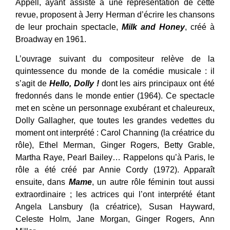
Appell, ayant assisté à une représentation de cette
revue, proposent à Jerry Herman d’écrire les chansons
de leur prochain spectacle,
Milk and Honey
, créé à
Broadway en 1961.
L’ouvrage suivant du compositeur relève de la
quintessence du monde de la comédie musicale : il
s’agit de
Hello, Dolly !
dont les airs principaux ont été
fredonnés dans le monde entier (1964). Ce spectacle
met en scène un personnage exubérant et chaleureux,
Dolly Gallagher, que toutes les grandes vedettes du
moment ont interprété : Carol Channing (la créatrice du
rôle), Ethel Merman, Ginger Rogers, Betty Grable,
Martha Raye, Pearl Bailey… Rappelons qu’à Paris, le
rôle a été créé par Annie Cordy (1972). Apparaît
ensuite, dans
Mame
, un autre rôle féminin tout aussi
extraordinaire ; les actrices qui l’ont interprété étant
Angela Lansbury (la créatrice), Susan Hayward,
Celeste Holm, Jane Morgan, Ginger Rogers, Ann