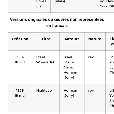
Folles
(Alain)
vo: Ne
(La)
York 19
Versions originales ou œuvres non représentées
en français
Création
Titre
Auteurs
Nature
Li
c
1954
I feel
Grael
rev
US
18 oct
Wonderful
(Barry
Yo
Alan),
Ly
Herman
Th
(Jerry)
1958
Nightcap
Herman
rev
US
18 mai
(Jerry)
Yo
Sh
Th