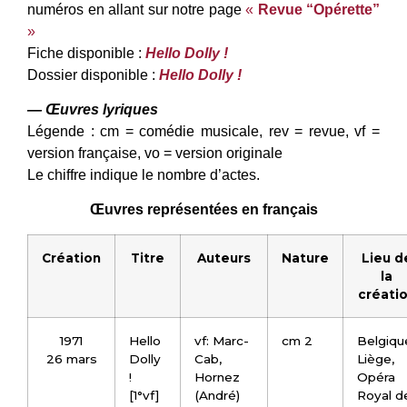
numéros en allant sur notre page
«
Revue “Opérette”
»
Fiche disponible :
Hello Dolly !
Dossier disponible :
Hello Dolly !
— Œuvres lyriques
Légende : cm = comédie musicale, rev = revue, vf =
version française, vo = version originale
Le chiffre indique le nombre d’actes.
Œuvres représentées en français
Création
Titre
Auteurs
Nature
Lieu d
la
créati
1971
Hello
vf: Marc-
cm 2
Belgiqu
26 mars
Dolly
Cab,
Liège,
!
Hornez
Opéra
[1°vf]
(André)
Royal d