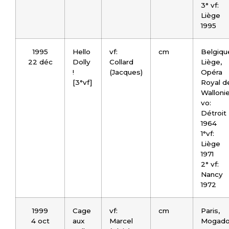
3° vf:
Liège
1995
1995
Hello
vf:
cm
Belgiqu
22 déc
Dolly
Collard
Liège,
!
(Jacques)
Opéra
[3°vf]
Royal d
Walloni
vo:
Détroit
1964
1°vf:
Liège
1971
2° vf:
Nancy
1972
1999
Cage
vf:
cm
Paris,
4 oct
aux
Marcel
Mogado