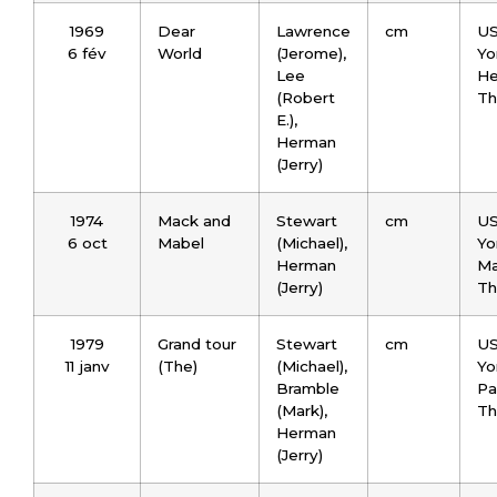
1969
Dear
Lawrence
cm
US
6 fév
World
(Jerome),
Yo
Lee
He
(Robert
Th
E.),
Herman
(Jerry)
1974
Mack and
Stewart
cm
US
6 oct
Mabel
(Michael),
Yo
Herman
Ma
(Jerry)
Th
1979
Grand tour
Stewart
cm
US
11 janv
(The)
(Michael),
Yo
Bramble
Pa
(Mark),
Th
Herman
(Jerry)