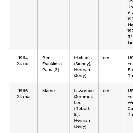
St
Th
1° 
197
Na
19
3° 
Li
1964
Ben
Michaels
cm
US
24 oct
Franklin in
(Sidney),
Yo
Paris [2]
Herman
Fo
(Jerry)
Th
1966
Mame
Lawrence
cm
US
24 mai
(Jerome),
Yo
Lee
Wi
(Robert
Ga
E.),
Th
Herman
(Jerry)