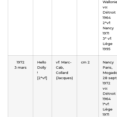
Walloni
vo:
Détroit
1964
2°vf:
Nancy
1971
3° vf:
Liège
1995
1972
Hello
vf: Marc-
cm 2
Nancy
3 mars
Dolly
Cab,
Paris,
!
Collard
Mogado
[2°vf]
(Jacques)
28 sept
1972
vo:
Détroit
1964
1°vf:
Liège
1971