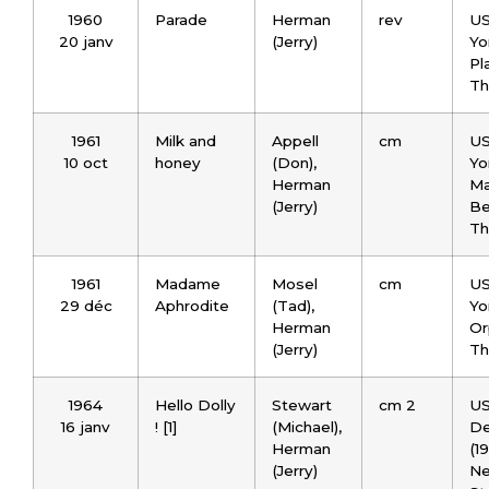
1960
Parade
Herman
rev
US
20 janv
(Jerry)
Yo
Pl
Th
1961
Milk and
Appell
cm
US
10 oct
honey
(Don),
Yo
Herman
Ma
(Jerry)
Be
Th
1961
Madame
Mosel
cm
US
29 déc
Aphrodite
(Tad),
Yo
Herman
O
(Jerry)
Th
1964
Hello Dolly
Stewart
cm 2
US
16 janv
! [1]
(Michael),
De
Herman
(1
(Jerry)
Ne