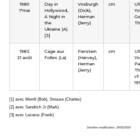
1980
Day in
Vosburgh
cm
US
1°mai
Hollywood,
(Dick),
Yo
A Night in
Herman
Go
the
(Jerry)
Th
Ukraine (A)
[3]
1983
Cage aux
Fierstein
cm
US
21 août
Folles (La)
(Harvey),
Yo
Herman
Pa
(Jerry)
Th
vf:
19
[1] avec Merrill (Bob), Strouse (Charles)
[2] avec Sandrich Jr (Mark)
[3] avec Lazarus (Frank)
Dernière modification: 29/02/2024