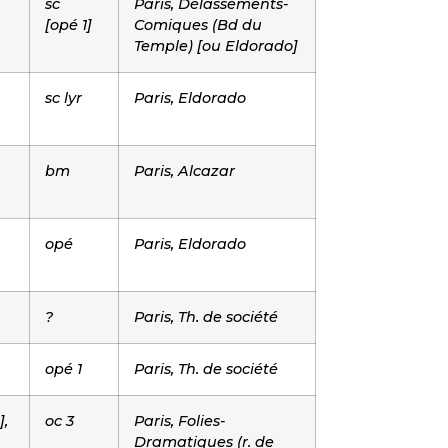
sc
Paris, Délassements-
[opé 1]
Comiques (Bd du
Temple) [ou Eldorado]
sc lyr
Paris, Eldorado
bm
Paris, Alcazar
opé
Paris, Eldorado
?
Paris, Th. de société
opé 1
Paris, Th. de société
],
oc 3
Paris, Folies-
Dramatiques (r. de