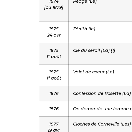
1874
Péage (Le)
[ou 1879]
1875
Zénith (le)
24 avr
1875
Clé du sérail (La) [1]
1° août
1875
Valet de coeur (Le)
1° août
1876
Confession de Rosette (La)
1876
On demande une femme 
1877
Cloches de Corneville (Les)
19 avr