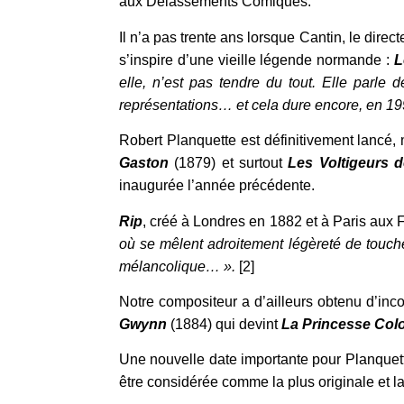
aux Délassements Comiques.
Il n’a pas trente ans lorsque Cantin, le dire
s’inspire d’une vieille légende normande :
L
elle, n’est pas tendre du tout. Elle parle
représentations… et cela dure encore, en 19
Robert Planquette est définitivement lancé, 
Gaston
(1879) et surtout
Les Voltigeurs d
inaugurée l’année précédente.
Rip
, créé à Londres en 1882 et à Paris aux F
où se mêlent adroitement légèreté de touch
mélancolique… ».
[2]
Notre compositeur a d’ailleurs obtenu d’inc
Gwynn
(1884) qui devint
La Princesse Col
Une nouvelle date importante pour Planquett
être considérée comme la plus originale et l