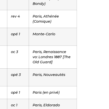
Bondy)
rev 4
Paris, Athénée
(Comique)
opé 1
Monte-Carlo
oc 3
Paris, Renaissance
vo: Londres 1887 [The
Old Guard]
opé 3
Paris, Nouveautés
opé 1
Paris (en privé)
oc 1
Paris, Eldorado