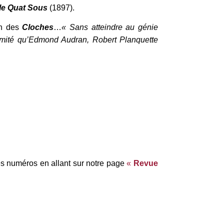
le Quat Sous
(1897).
ion des
Cloches
…
« Sans atteindre au génie
limité qu’Edmond Audran, Robert Planquette
es numéros en allant sur notre page
«
Revue