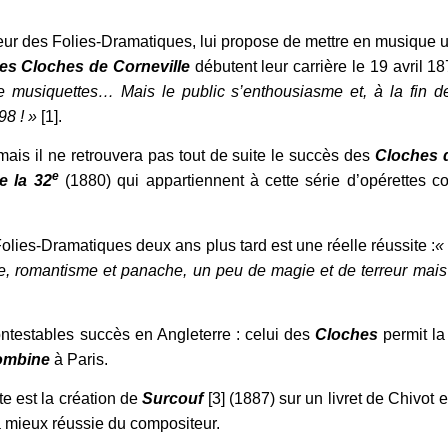
cteur des Folies-Dramatiques, lui propose de mettre en musique un
es Cloches de Corneville
débutent leur carrière le 19 avril 1
 de musiquettes… Mais le public s’enthousiasme et, à la fin d
98 ! »
[1].
mais il ne retrouvera pas tout de suite le succès des
Cloches d
e
e la 32
(1880) qui appartiennent à cette série d’opérettes 
olies-Dramatiques deux ans plus tard est une réelle réussite :
«
e, romantisme et panache, un peu de magie et de terreur mais 
ontestables succès en Angleterre : celui des
Cloches
permit la
ombine
à Paris.
e est la création de
Surcouf
[3] (1887) sur un livret de Chivot 
a mieux réussie du compositeur.