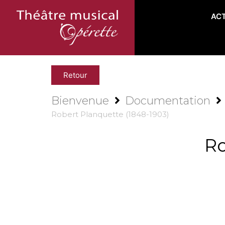
AC
Retour
Bienvenue
Documentation
Robert Planquette (1848-1903)
Ro