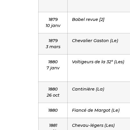
1879
Babel revue [2]
10 janv
1879
Chevalier Gaston (Le)
3 mars
1880
Voltigeurs de la 32° (Les)
7 janv
1880
Cantinière (La)
26 oct
1880
Fiancé de Margot (Le)
1881
Chevau-légers (Les)