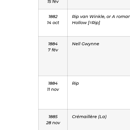
15 fév
1882
Rip van Winkle, or A roman
14 oct
Hollow [=Rip]
1884
Nell Gwynne
7 fév
1884
Rip
11 nov
1885
Crémaillère (La)
28 nov