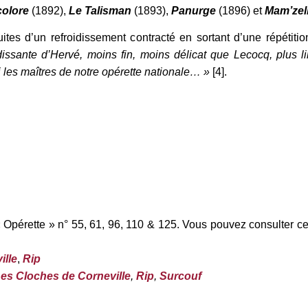
colore
(1892),
Le Talisman
(1893),
Panurge
(1896) et
Mam’zel
uites d’un refroidissement contracté en sortant d’une répétit
dissante d’Hervé, moins fin, moins délicat que Lecocq, plus 
 les maîtres de notre opérette nationale… »
[4].
 Opérette » n° 55, 61, 96, 110 & 125. Vous pouvez consulter c
ille
,
Rip
es Cloches de Corneville
,
Rip
,
Surcouf