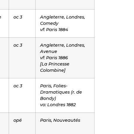
e
oc 3
Angleterre, Londres,
Comedy
vf: Paris 1884
oc 3
Angleterre, Londres,
Avenue
vf: Paris 1886
[La Princesse
Colombine]
oc 3
Paris, Folies-
Dramatiques (r. de
Bondy)
vo: Londres 1882
opé
Paris, Nouveautés