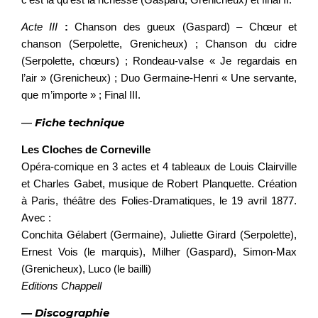
Acte III
:
Chanson des gueux (Gaspard) – Chœur et
chanson (Serpolette, Grenicheux) ; Chanson du cidre
(Serpolette, chœurs) ; Rondeau-vaIse « Je regardais en
l’air » (Grenicheux) ; Duo Germaine-Henri « Une servante,
que m’importe » ; Final III.
—
Fiche technique
Les Cloches de Corneville
Opéra-comique en 3 actes et 4 tableaux de Louis Clairville
et Charles Gabet, musique de Robert Planquette. Création
à Paris, théâtre des Folies-Dramatiques, le 19 avril 1877.
Avec :
Conchita Gélabert (Germaine), Juliette Girard (Serpolette),
Ernest Vois (le marquis), Milher (Gaspard), Simon-Max
(Grenicheux), Luco (le bailli)
Editions Chappell
— Discographie