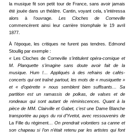
la musique fit son petit tour de France, sans avoir jamais
été jouée dans un théâtre. Cantin, voyant cela, s’intéressa
alors à l’ouvrage.
Les Cloches de Corneville
commencèrent ainsi leur carrière triomphale le 19 avril
1877.
À l’époque, les critiques ne furent pas tendres. Edmond
Stoullig par exemple :
«
Les Cloches de Corneville
s’intitulent opéra-comique et
M. Planquette s’imagine sans doute avoir fait de la
musique. Hum !… Appliqués à des refrains de cafés-
concerts qui ont traîné partout, les mots de « musiquette »
et « d’opérette » nous semblent bien suffisants…
Sa
partition est un ramassis de polkas, de valses et de
rondeaux qui sont autant de réminiscences. Quant à la
pièce de MM. Clairville et Gabet, c’est
une Dame Blanch
e
transportée au pays du roi d’Yvetot, avec ressouvenirs de
La Fille du régiment
… On prendrait volontiers sa canne et
son chapeau si l’on n’était retenu par les artistes qui font