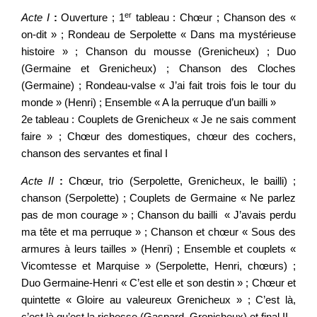
er
Acte I
:
Ouverture ; 1
tableau : Chœur ; Chanson des «
on-dit » ; Rondeau de Serpolette « Dans ma mystérieuse
histoire » ; Chanson du mousse (Grenicheux) ; Duo
(Germaine et Grenicheux) ; Chanson des Cloches
(Germaine) ; Rondeau-valse « J’ai fait trois fois le tour du
monde » (Henri) ; Ensemble « A la perruque d’un bailli »
2e tableau : Couplets de Grenicheux « Je ne sais comment
faire » ; Chœur des domestiques, chœur des cochers,
chanson des servantes et final I
Acte II
:
Chœur, trio (Serpolette, Grenicheux, le bailli) ;
chanson (Serpolette) ; Couplets de Germaine « Ne parlez
pas de mon courage » ; Chanson du bailli « J’avais perdu
ma tête et ma perruque » ; Chanson et chœur « Sous des
armures à leurs tailles » (Henri) ; Ensemble et couplets «
Vicomtesse et Marquise » (Serpolette, Henri, chœurs) ;
Duo Germaine-Henri « C’est elle et son destin » ; Chœur et
quintette « Gloire au valeureux Grenicheux » ; C’est là,
c’est là qu’est la richesse (Gaspard, Grenicheux) et final II.