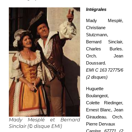
Intégrales
Mady Mesplé,
Christiane
Stutzmann,
Bernard Sinclair,
Charles Burles.
Orch. Jean
Doussard.
EMI C 163 72775/6
(2 disques)
Huguette
Boulangeot,
Colette Riedinger,
Ernest Blanc, Jean
Giraudeau. Orch.
Mady Mesplé et Bernard
Pierre Dervaux
Sinclair (© disque EMI)
Carrère 67771 (2