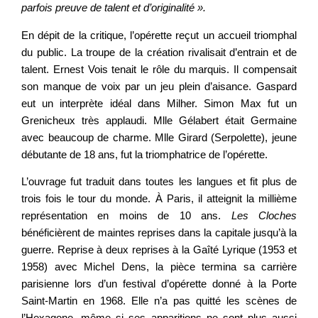
parfois preuve de talent et d’originalité ».
En dépit de la critique, l’opérette reçut un accueil triomphal
du public. La troupe de la création rivalisait d’entrain et de
talent. Ernest Vois tenait le rôle du marquis. Il compensait
son manque de voix par un jeu plein d’aisance. Gaspard
eut un interprète idéal dans Milher. Simon Max fut un
Grenicheux très applaudi. Mlle Gélabert était Germaine
avec beaucoup de charme. Mlle Girard (Serpolette), jeune
débutante de 18 ans, fut la triomphatrice de l’opérette.
L’ouvrage fut traduit dans toutes les langues et fit plus de
trois fois le tour du monde. À Paris, il atteignit la millième
représentation en moins de 10 ans.
Les Cloches
bénéficièrent de maintes reprises dans la capitale jusqu’à la
guerre. Reprise à deux reprises à la Gaîté Lyrique (1953 et
1958) avec Michel Dens, la pièce termina sa carrière
parisienne lors d’un festival d’opérette donné à la Porte
Saint-Martin en 1968. Elle n’a pas quitté les scènes de
l’Hexagone, même si ses apparitions ne sont plus aussi