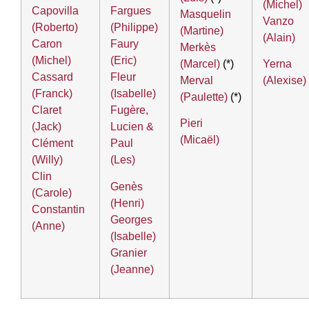
(Michel)
Capovilla
Fargues
Masquelin
Vanzo
(Roberto)
(Philippe)
(Martine)
(Alain)
Caron
Faury
Merkès
(Michel)
(Eric)
(Marcel)
(*)
Yerna
Cassard
Fleur
Merval
(Alexise)
(Franck)
(Isabelle)
(Paulette)
(*)
Claret
Fugère,
Pieri
(Jack)
Lucien &
(Micaël)
Clément
Paul
(Willy)
(Les)
Clin
Genès
(Carole)
(Henri)
Constantin
Georges
(Anne)
(Isabelle)
Granier
(Jeanne)