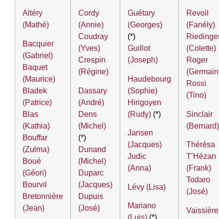
Altéry
Cordy
Guétary
Revoil
(Mathé)
(Annie)
(Georges)
(Fanély)
Coudray
(*)
Riedinge
Bacquier
(Yves)
Guillot
(Colette)
(Gabriel)
Crespin
(Joseph)
Roger
Baquet
(Régine)
(Germain
(Maurice)
Haudebourg
Rossi
Bladek
Dassary
(Sophie)
(Tino)
(Patrice)
(André)
Hirigoyen
Blas
Dens
(Rudy)
(*)
Sinclair
(Kathia)
(Michel)
(Bernard)
Jansen
Bouffar
(*)
(Jacques)
Thérésa
(Zulma)
Dunand
Judic
T’Hézan
Boué
(Michel)
(Anna)
(Frank)
(Géori)
Duparc
Todaro
Bourvil
(Jacques)
Lévy (Lisa)
(José)
Bretonnière
Dupuis
Mariano
(Jean)
(José)
Vaissière
(Luis)
(*)