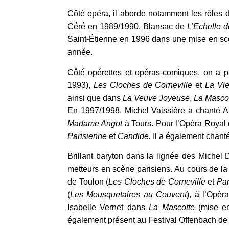
Côté opéra, il aborde notamment les rôles
Céré en 1989/1990, Blansac de
L’Echelle d
Saint-Étienne en 1996 dans une mise en sc
année.
Côté opérettes et opéras-comiques, on a p
1993),
Les Cloches de Corneville
et
La Vie
ainsi que dans
La Veuve Joyeuse
,
La Mascot
En 1997/1998, Michel Vaissière a chanté 
Madame Angot
à Tours. Pour l’Opéra Royal d
Parisienne
et
Candide.
Il a également
chanté
Brillant baryton dans la lignée des Michel D
metteurs en scène parisiens. Au cours de la 
de Toulon (
Les Cloches de Corneville
et
Par
(
Les Mousquetaires au Couvent
), à l’Opé
Isabelle Vernet dans
La Mascotte
(mise en
également présent au Festival Offenbach de