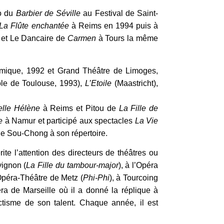
o du
Barbier de Séville
au Festival de Saint-
La Flûte enchantée
à Reims en 1994 puis à
et Le Dancaire de
Carmen
à Tours la même
ique, 1992 et Grand Théâtre de Limoges,
le de Toulouse, 1993),
L’Etoile
(Maastricht),
elle Hélène
à Reims et Pitou de
La Fille de
e
à Namur et participé aux spectacles
La Vie
e de Sou-Chong à son répertoire.
ite l’attention des directeurs de théâtres ou
vignon (
La Fille du tambour-major
), à l’Opéra
’Opéra-Théâtre de Metz (
Phi-Phi
), à Tourcoing
éra de Marseille où il a donné la réplique à
tisme de son talent. Chaque année, il est