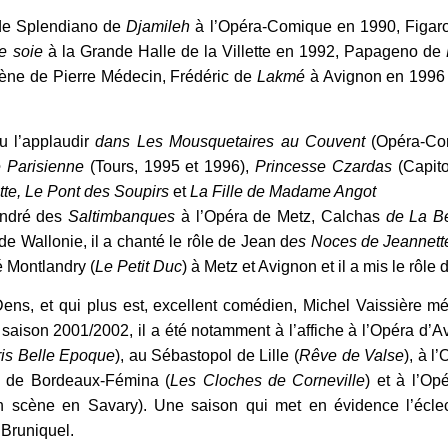
 de Splendiano de
Djamileh
à l’Opéra-Comique en 1990, Figar
e soie
à la Grande Halle de la Villette en 1992, Papageno de
ène de Pierre Médecin, Frédéric de
Lakmé
à Avignon en 1996 
u l’applaudir
dans Les Mousquetaires au Couvent
(Opéra-Com
 Parisienne
(Tours, 1995 et 1996),
Princesse Czardas
(Capito
te, Le Pont des Soupirs
et
La Fille de Madame Angot
André des
Saltimbanques
à l’Opéra de Metz, Calchas
de La B
e Wallonie, il a chanté le rôle de Jean d
es Noces de Jeannett
 Montlandry (
Le Petit Duc
) à Metz et Avignon et il a mis le rôl
ens, et qui plus est, excellent comédien, Michel Vaissière mér
saison 2001/2002, il a été notamment à l’affiche à l’Opéra d’A
is Belle Epoque
), au Sébastopol de Lille (
Rêve de Valse
), à l
ra de Bordeaux-Fémina (
Les Cloches de Corneville
) et à l’Op
 scène en Savary). Une saison qui met en évidence l’éclec
 Bruniquel.