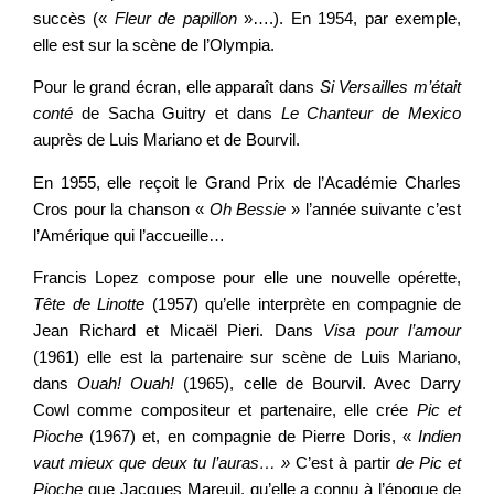
succès («
Fleur de papillon
»….). En 1954, par exemple,
elle est sur la scène de l’Olympia.
Pour le grand écran, elle apparaît dans
Si Versailles m’était
conté
de Sacha Guitry et dans
Le Chanteur de Mexico
auprès de Luis Mariano et de Bourvil.
En 1955, elle reçoit le Grand Prix de l’Académie Charles
Cros pour la chanson «
Oh Bessie
» l’année suivante c’est
l’Amérique qui l’accueille…
Francis Lopez compose pour elle une nouvelle opérette,
Tête de Linotte
(1957) qu’elle interprète en compagnie de
Jean Richard et Micaël Pieri. Dans
Visa pour l’amour
(1961) elle est la partenaire sur scène de Luis Mariano,
dans
Ouah! Ouah!
(1965), celle de Bourvil. Avec Darry
Cowl comme compositeur et partenaire, elle crée
Pic et
Pioche
(1967) et, en compagnie de Pierre Doris, «
Indien
vaut mieux que deux tu l’auras… »
C’est à partir
de Pic et
Pioche
que Jacques Mareuil, qu’elle a connu à l’époque de