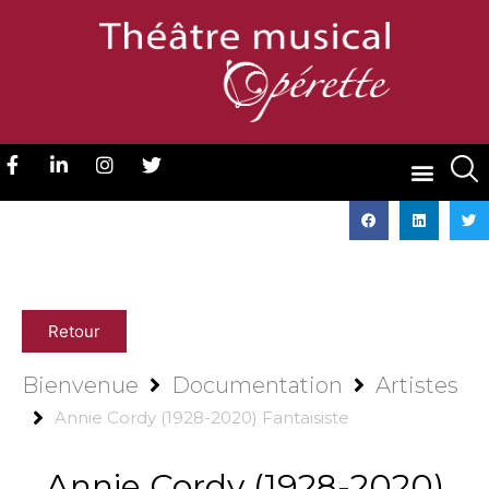
Retour
Bienvenue
Documentation
Artistes
Annie Cordy (1928-2020) Fantaisiste
Annie Cordy (1928-2020)