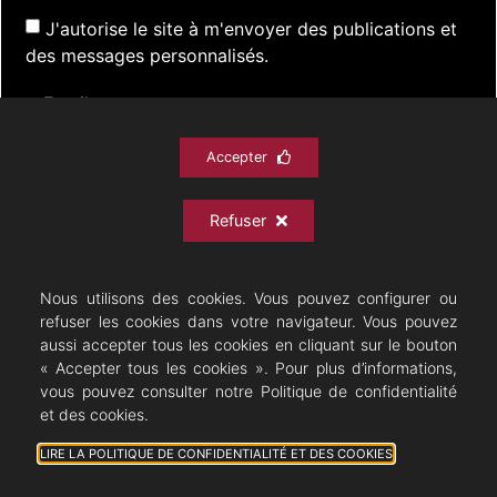
J'autorise le site à m'envoyer des publications et
des messages personnalisés.
Accepter
S'inscrire
Refuser
ACTUALITÉS
SPECTACLES
DOCUMENTATION
PRATIQUE
ARCHIVES
CONTACT
Nous utilisons des cookies. Vous pouvez configurer ou
refuser les cookies dans votre navigateur. Vous pouvez
aussi accepter tous les cookies en cliquant sur le bouton
« Accepter tous les cookies ». Pour plus d’informations,
vous pouvez consulter notre Politique de confidentialité
Théâtre Musical - Opérette
et des cookies.
09/08/2026 © All rights Reserved. GEMEA Interactive
LIRE LA POLITIQUE DE CONFIDENTIALITÉ ET DES COOKIES
- Mentions légales
- Politique de confidentialité