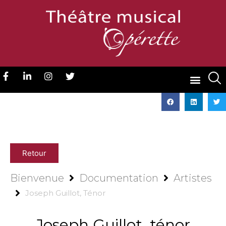
Retour
Bienvenue
Documentation
Artistes
Joseph Guillot, Ténor
Joseph Guillot, ténor