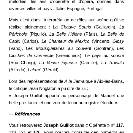
mélodies, les airs d’opérette et d’opéra, donnés dans
diverses villes et pays : Italie, Espagne, Portugal.
Mais c’est dans l’interprétation de rôles sur scène qu’il se
réalise pleinement :
La Chauve Souris
(Gaillardin),
La
Périchole
(Piquillo),
La Belle Hélène
(Pâris),
La Belle de
Cadix
(Carlos),
Le Chanteur de Mexico
(Vincent),
Gipsy
(Vano),
Les Mousquetaires au couvent
(Gontran),
Les
Cloches de Corneville
(Grenicheux),
Le pays du sourire
(Sou Chong),
La Veuve joyeuse
(Camille),
La Traviata
(Alfredo),
Lakmé
(Gérald)…
Lors des représentations de
À la Jamaïque
à Aix-les-Bains,
le critique Jean Noglaton a pu dire de lui :
« Joseph Guillot apporta au personnage de Manoël une
belle prestance et une voix de ténor au registre étendu ».
—
Références
Vous retrouverez
Joseph Guillot
dans « Opérette » n° 117,
119, 121 et 126. Vous pouvez consulter ces numéros en