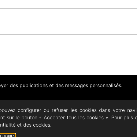
voyer des publications et des messages personnalisés.
pouvez configurer ou refuser les cookies dans votre nav
ant sur le bouton « Accepter tous les cookies ». Pour plus 
ECTACLES
DOCUMENTATION
PRATIQUE
AR
ntialité et des cookies.
/08/2026 © All rights Reserved. GEMEA Interactive
- Mentions légales
- P
S COOKIES