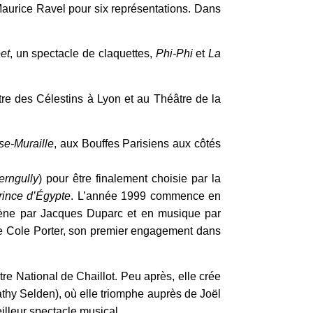
Maurice Ravel pour six représentations. Dans
et
, un spectacle de claquettes,
Phi-Phi
et
La
re des Célestins à Lyon et au Théâtre de la
se-Muraille
, aux Bouffes Parisiens aux côtés
rngully
) pour être finalement choisie par la
rince d’Égypte
. L’année 1999 commence en
ène par Jacques Duparc et en musique par
de Cole Porter, son premier engagement dans
re National de Chaillot. Peu après, elle crée
thy Selden), où elle triomphe auprès de Joël
eilleur spectacle musical.