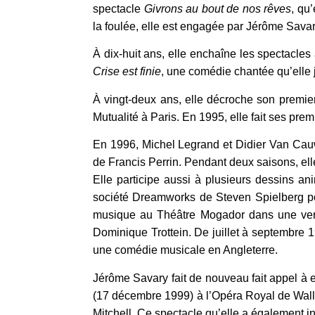
spectacle
Givrons au bout de nos rêves
, qu
la foulée, elle est engagée par Jérôme Savar
À dix-huit ans, elle enchaîne les spectacl
Crise est finie
, une comédie chantée qu’elle 
À vingt-deux ans, elle décroche son prem
Mutualité à Paris. En 1995, elle fait ses pr
En 1996, Michel Legrand et Didier Van Cauw
de Francis Perrin. Pendant deux saisons, ell
Elle participe aussi à plusieurs dessins a
société Dreamworks de Steven Spielberg pou
musique au Théâtre Mogador dans une ve
Dominique Trottein. De juillet à septembre 1
une comédie musicale en Angleterre.
Jérôme Savary fait de nouveau fait appel à e
(17 décembre 1999) à l’Opéra Royal de Wallo
Mitchell. Ce spectacle qu’elle a également in