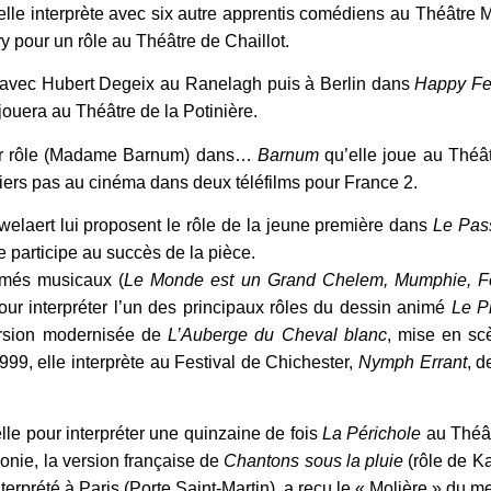
’elle interprète avec six autre apprentis comédiens au Théâtre 
y pour un rôle au Théâtre de Chaillot.
es avec Hubert Degeix au Ranelagh puis à Berlin dans
Happy Fe
jouera au Théâtre de la Potinière.
ier rôle (Madame Barnum) dans…
Barnum
qu’elle joue au Théât
emiers pas au cinéma dans deux téléfilms pour France 2.
elaert lui proposent le rôle de la jeune première dans
Le Pas
e participe au succès de la pièce.
nimés musicaux (
Le Monde est un Grand Chelem, Mumphie, Fe
r interpréter l’un des principaux rôles du dessin animé
Le P
rsion modernisée de
L’Auberge du Cheval blanc
, mise en sc
999, elle interprète au Festival de Chichester,
Nymph Errant
, 
lle pour interpréter une quinzaine de fois
La Périchole
au Théât
nie, la version française de
Chantons sous la pluie
(rôle de Ka
terprété à Paris (Porte Saint-Martin), a reçu le « Molière » du m