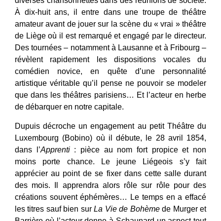
diverses chansonnettes dans des réunions de société.
À dix-huit ans, il entre dans une troupe de théâtre
amateur avant de jouer sur la scène du « vrai » théâtre
de Liège où il est remarqué et engagé par le directeur.
Des tournées – notamment à Lausanne et à Fribourg –
révèlent rapidement les dispositions vocales du
comédien novice, en quête d’une personnalité
artistique véritable qu’il pense ne pouvoir se modeler
que dans les théâtres parisiens… Et l’acteur en herbe
de débarquer en notre capitale.
Dupuis décroche un engagement au petit Théâtre du
Luxembourg (Bobino) où il débute, le 28 avril 1854,
dans l’
Apprenti
: pièce au nom fort propice et non
moins porte chance. Le jeune Liégeois s’y fait
apprécier au point de se fixer dans cette salle durant
des mois. Il apprendra alors rôle sur rôle pour des
créations souvent éphémères… Le temps en a effacé
les titres sauf bien sur
La Vie de Bohème
de Murger et
Barrière où l’acteur donne à Schaunard un aspect tout