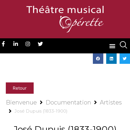
Retour
Bienvenue
Documentation
Artistes
José Dupuis (1833-1900)
José Dupuis (1833-1900)