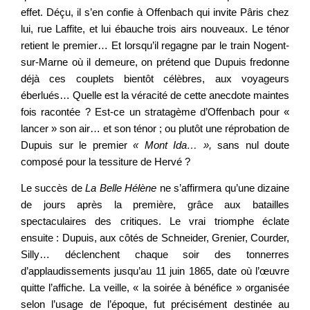
effet. Déçu, il s’en confie à Offenbach qui invite Pâris chez
lui, rue Laffite, et lui ébauche trois airs nouveaux. Le ténor
retient le premier… Et lorsqu’il regagne par le train Nogent-
sur-Marne où il demeure, on prétend que Dupuis fredonne
déjà ces couplets bientôt célèbres, aux voyageurs
éberlués… Quelle est la véracité de cette anecdote maintes
fois racontée ? Est-ce un stratagème d’Offenbach pour «
lancer » son air… et son ténor ; ou plutôt une réprobation de
Dupuis sur le premier
« Mont Ida… »,
sans nul doute
composé pour la tessiture de Hervé ?
Le succès de
La Belle Hélène
ne s’affirmera qu’une dizaine
de jours après la première, grâce aux batailles
spectaculaires des critiques. Le vrai triomphe éclate
ensuite : Dupuis, aux côtés de Schneider, Grenier, Courder,
Silly… déclenchent chaque soir des tonnerres
d’applaudissements jusqu’au 11 juin 1865, date où l’œuvre
quitte l’affiche. La veille, « la soirée à bénéfice » organisée
selon l’usage de l’époque, fut précisément destinée au