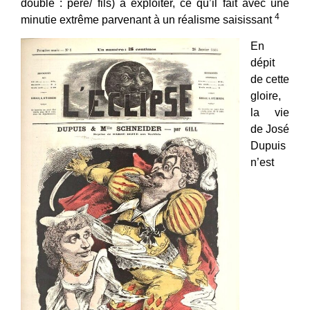
double : père/ fils) à exploiter, ce qu’il fait avec une
4
minutie extrême parvenant à un réalisme saisissant
En
dépit
de cette
gloire,
la vie
de José
Dupuis
n’est