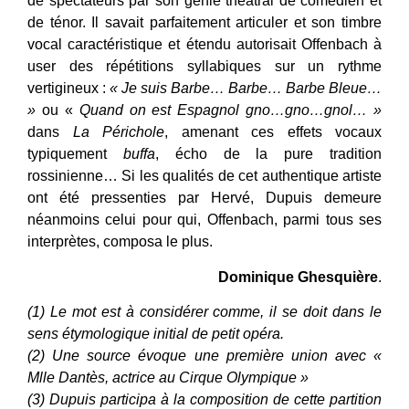
de spectateurs par son génie théâtral de comédien et
de ténor. Il savait parfaitement articuler et son timbre
vocal caractéristique et étendu autorisait Offenbach à
user des répétitions syllabiques sur un rythme
vertigineux :
« Je suis Barbe… Barbe… Barbe Bleue…
»
ou «
Quand on est Espagnol gno…gno…gnol… »
dans
La Périchole
, amenant ces effets vocaux
typiquement
buffa
, écho de la pure tradition
rossinienne… Si les qualités de cet authentique artiste
ont été pressenties par Hervé, Dupuis demeure
néanmoins celui pour qui, Offenbach, parmi tous ses
interprètes, composa le plus.
Dominique Ghesquière
.
(1) Le mot est à considérer comme, il se doit dans le
sens étymologique initial de petit opéra.
(2) Une source évoque une première union avec «
Mlle Dantès, actrice au Cirque Olympique »
(3) Dupuis participa à la composition de cette partition