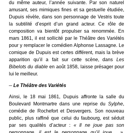
du même auteur, l’année suivante. Par son naturel
amusant, ses mimiques fines et sa gestuelle étudiée,
Dupuis révèle, dans son personnage de Vestris toute
la subtilité d’esprit d’un grand acteur. Ce rôle de
composition va bientôt propulser sa renommée. En
mars 1861, il est sollicité par le Théâtre des Variétés
pour y remplacer le comédien Alphonse Lassagne. Le
comique de Dupuis est certes différent, mais la brève
apparition qu’il a fait sur cette scène, dans
Les
Bibelots du diable
en août 1858, laisse présager pour
lui le meilleur.
─
Le Théâtre des Variétés
Ainsi, le 18 mai 1861, Dupuis affronte la salle du
Boulevard Montmartre dans une reprise du
Sylphe
,
comédie de Rochefort et Desvergers. Son nouveau
public, plus raffiné que celui du faubourg, est séduit
par ses qualités d’acteur :
« Il ne joue pas son
personnage, il est le personnage qu’il joue… »
,