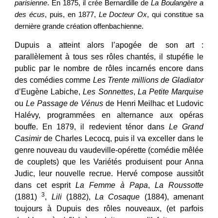
parisienne
. En 1875, il crée Bernardille de
La Boulangère a
des écus
, puis, en 1877,
Le Docteur Ox
, qui constitue sa
dernière grande création offenbachienne.
Dupuis a atteint alors l’apogée de son art :
parallèlement à tous ses rôles chantés, il stupéfie le
public par le nombre de rôles incarnés encore dans
des comédies comme
Les Trente millions de Gladiator
d’Eugène Labiche,
Les Sonnettes
,
La Petite Marquise
ou
Le Passage de Vénus
de Henri Meilhac et Ludovic
Halévy, programmées en alternance aux opéras
bouffe. En 1879, il redevient ténor dans
Le Grand
Casimir
de Charles Lecocq, puis il va exceller dans le
genre nouveau du vaudeville-opérette (comédie mêlée
de couplets) que les Variétés produisent pour Anna
Judic, leur nouvelle recrue. Hervé compose aussitôt
dans cet esprit
La Femme à Papa
,
La Roussotte
3
(1881)
,
Lili
(1882),
La Cosaque
(1884), amenant
toujours à Dupuis des rôles nouveaux, (et parfois