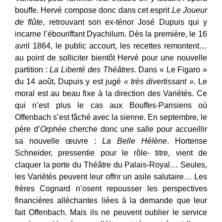
bouffe. Hervé compose donc dans cet esprit
Le Joueur
de flûte
, retrouvant son ex-ténor José Dupuis qui y
incarne l’ébouriffant Dyachilum. Dès la première, le 16
avril 1864, le public accourt, les recettes remontent…
au point de solliciter bientôt Hervé pour une nouvelle
partition :
La Liberté des Théâtres.
Dans « Le Figaro »
du 14 août, Dupuis y est jugé
« très divertissant ».
Le
moral est au beau fixe à la direction des Variétés. Ce
qui n’est plus le cas aux Bouffes-Parisiens où
Offenbach s’est fâché avec la sienne. En septembre, le
père d’
Orphée
cherche donc une salle pour accueillir
sa nouvelle œuvre :
La Belle Hélène
. Hortense
Schneider, pressentie pour le rôle- titre, vient de
claquer la porte du Théâtre du Palais-Royal… Seules,
les Variétés peuvent leur offrir un asile salutaire… Les
frères Cognard n’osent repousser les perspectives
financières alléchantes liées à la demande que leur
fait Offenbach. Mais ils ne peuvent oublier le service