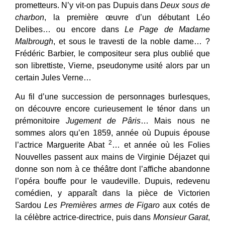
prometteurs. N’y vit-on pas Dupuis dans
Deux sous de
charbon
, la première œuvre d’un débutant Léo
Delibes… ou encore dans
Le Page de Madame
Malbrough
, et sous le travesti de la noble dame… ?
Frédéric Barbier, le compositeur sera plus oublié que
son librettiste, Vierne, pseudonyme usité alors par un
certain Jules Verne…
Au fil d’une succession de personnages burlesques,
on découvre encore curieusement le ténor dans un
prémonitoire
Jugement de Pâris
… Mais nous ne
sommes alors qu’en 1859, année où Dupuis épouse
2
l’actrice Marguerite Abat
… et année où les Folies
Nouvelles passent aux mains de Virginie Déjazet qui
donne son nom à ce théâtre dont l’affiche abandonne
l’opéra bouffe pour le vaudeville. Dupuis, redevenu
comédien, y apparaît dans la pièce de Victorien
Sardou
Les Premières armes de Figaro
aux cotés de
la célèbre actrice-directrice, puis dans
Monsieur Garat
,