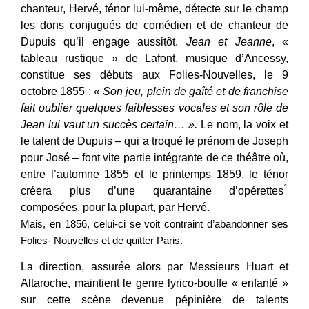
chanteur, Hervé, ténor lui-même, détecte sur le champ
les dons conjugués de comédien et de chanteur de
Dupuis qu’il engage aussitôt.
Jean et Jeanne
, «
tableau rustique » de Lafont, musique d’Ancessy,
constitue ses débuts aux Folies-Nouvelles, le 9
octobre 1855 :
« Son jeu, plein de gaîté et de franchise
fait oublier quelques faiblesses vocales et son rôle de
Jean lui vaut un succès certain… ».
Le nom, la voix et
le talent de Dupuis – qui a troqué le prénom de Joseph
pour José – font vite partie intégrante de ce théâtre où,
entre l’automne 1855 et le printemps 1859, le ténor
1
créera plus d’une quarantaine d’opérettes
composées, pour la plupart, par Hervé.
Mais, en 1856, celui-ci se voit contraint d’abandonner ses
Folies- Nouvelles et de quitter Paris.
La direction, assurée alors par Messieurs Huart et
Altaroche, maintient le genre lyrico-bouffe « enfanté »
sur cette scène devenue pépinière de talents