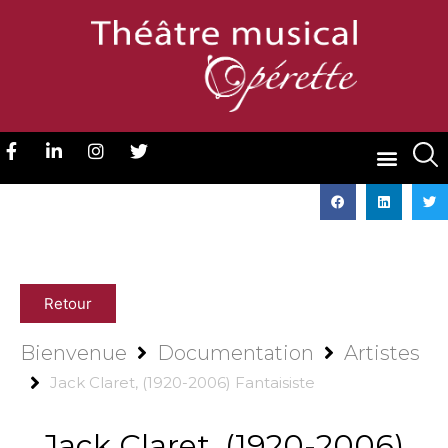
Retour
Bienvenue
Documentation
Artistes
Jack Claret, (1920-2006) Fantaisiste
Jack Claret, (1920-2006)