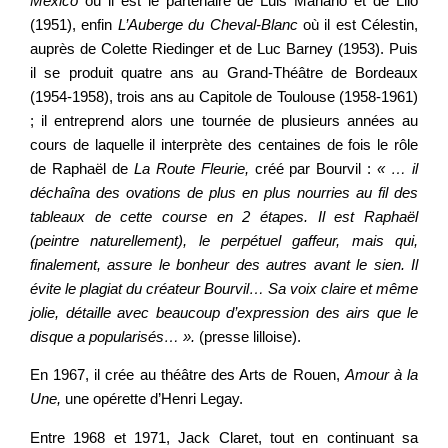
Mexico
où il est le partenaire de Luis Mariano et de Lilo
(1951), enfin
L’Auberge du Cheval-Blanc
où il est Célestin,
auprès de Colette Riedinger et de Luc Barney (1953). Puis
il se produit quatre ans au Grand-Théâtre de Bordeaux
(1954-1958), trois ans au Capitole de Toulouse (1958-1961)
; il entreprend alors une tournée de plusieurs années au
cours de laquelle il interprète des centaines de fois le rôle
de Raphaël de
La Route Fleurie,
créé par Bourvil :
« … il
déchaîna des ovations de plus en plus nourries au fil des
tableaux de cette course en 2 étapes. Il est Raphaël
(peintre naturellement), le perpétuel gaffeur, mais qui,
finalement, assure le bonheur des autres avant le sien. Il
évite le plagiat du créateur Bourvil… Sa voix claire et même
jolie, détaille avec beaucoup d’expression des airs que le
disque a popularisés… ».
(presse lilloise).
En 1967, il crée au théâtre des Arts de Rouen,
Amour à la
Une,
une opérette d’Henri Legay.
Entre 1968 et 1971, Jack Claret, tout en continuant sa