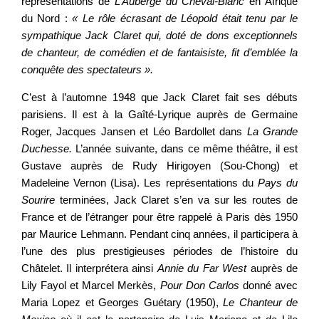
représentations de
L’Auberge du Cheval-Blanc
en Afrique
du Nord :
« Le rôle écrasant de Léopold était tenu par le
sympathique Jack Claret qui, doté de dons exceptionnels
de chanteur, de comédien et de fantaisiste, fit d’emblée la
conquête des spectateurs ».
C’est à l’automne 1948 que Jack Claret fait ses débuts
parisiens. Il est à la Gaîté-Lyrique auprès de Germaine
Roger, Jacques Jansen et Léo Bardollet dans
La Grande
Duchesse.
L’année suivante, dans ce même théâtre, il est
Gustave auprès de Rudy Hirigoyen (Sou-Chong) et
Madeleine Vernon (Lisa). Les représentations du
Pays du
Sourire
terminées, Jack Claret s’en va sur les routes de
France et de l’étranger pour être rappelé à Paris dès 1950
par Maurice Lehmann. Pendant cinq années, il participera à
l’une des plus prestigieuses périodes de l’histoire du
Châtelet. Il interprétera ainsi
Annie du Far West
auprès de
Lily Fayol et Marcel Merkès,
Pour Don Carlos
donné avec
Maria Lopez et Georges Guétary (1950),
Le Chanteur de