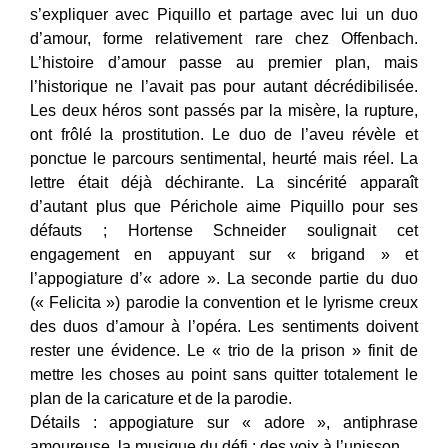
s’expliquer avec Piquillo et partage avec lui un duo
d’amour, forme relativement rare chez Offenbach.
L’histoire d’amour passe au premier plan, mais
l’historique ne l’avait pas pour autant décrédibilisée.
Les deux héros sont passés par la misère, la rupture,
ont frôlé la prostitution. Le duo de l’aveu révèle et
ponctue le parcours sentimental, heurté mais réel. La
lettre était déjà déchirante. La sincérité apparaît
d’autant plus que Périchole aime Piquillo pour ses
défauts ; Hortense Schneider soulignait cet
engagement en appuyant sur « brigand » et
l’appogiature d’« adore ». La seconde partie du duo
(« Felicita ») parodie la convention et le lyrisme creux
des duos d’amour à l’opéra. Les sentiments doivent
rester une évidence. Le « trio de la prison » finit de
mettre les choses au point sans quitter totalement le
plan de la caricature et de la parodie.
Détails : appogiature sur « adore », antiphrase
amoureuse, la musique du défi : des voix à l’unisson