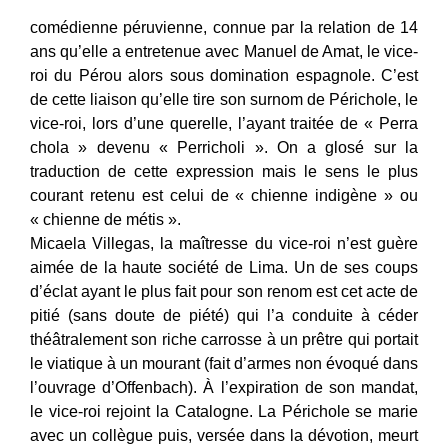
comédienne péruvienne, connue par la relation de 14
ans qu’elle a entretenue avec Manuel de Amat, le vice-
roi du Pérou alors sous domination espagnole. C’est
de cette liaison qu’elle tire son surnom de Périchole, le
vice-roi, lors d’une querelle, l’ayant traitée de « Perra
chola » devenu « Perricholi ». On a glosé sur la
traduction de cette expression mais le sens le plus
courant retenu est celui de « chienne indigène » ou
« chienne de métis ».
Micaela Villegas, la maîtresse du vice-roi n’est guère
aimée de la haute société de Lima. Un de ses coups
d’éclat ayant le plus fait pour son renom est cet acte de
pitié (sans doute de piété) qui l’a conduite à céder
théâtralement son riche carrosse à un prêtre qui portait
le viatique à un mourant (fait d’armes non évoqué dans
l’ouvrage d’Offenbach).
À l’expiration de son mandat,
le vice-roi rejoint la Catalogne. La Périchole se marie
avec un collègue puis, versée dans la dévotion, meurt