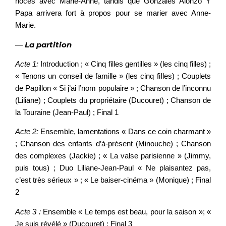
noces avec Marie-Anne, tandis que Gonzalès Alonzo Y
Papa arrivera fort à propos pour se marier avec Anne-
Marie.
—
La partition
Acte 1:
Introduction ; « Cinq filles gentilles » (les cinq filles) ;
« Tenons un conseil de famille » (les cinq fiIles) ; Couplets
de Papillon « Si j’ai l’nom populaire » ; Chanson de l’inconnu
(Liliane) ; Couplets du propriétaire (Ducouret) ; Chanson de
la Touraine (Jean-Paul) ; Final 1
Acte 2:
Ensemble, lamentations « Dans ce coin charmant »
; Chanson des enfants d’à-présent (Minouche) ; Chanson
des complexes (Jackie) ; « La valse parisienne » (Jimmy,
puis tous) ; Duo Liliane-Jean-Paul « Ne plaisantez pas,
c’est très sérieux » ; « Le baiser-cinéma » (Monique) ; Final
2
Acte 3 :
Ensemble « Le temps est beau, pour la saison »; «
Je suis révélé » (Ducouret) ; Final 3