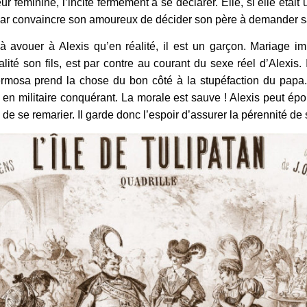
r féminine, l’incite fermement à se déclarer. Elle, si elle était
it par convaincre son amoureux de décider son père à demander 
à avouer à Alexis qu’en réalité, il est un garçon. Mariage im
alité son fils, est par contre au courant du sexe réel d’Alexis. 
rmosa prend la chose du bon côté à la stupéfaction du papa. 
 en militaire conquérant. La morale est sauve ! Alexis peut é
e de se remarier. Il garde donc l’espoir d’assurer la pérennité de