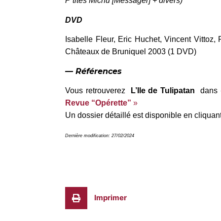
P’tites Michu [Messager] + divers)
DVD
Isabelle Fleur, Eric Huchet, Vincent Vittoz
Châteaux de Bruniquel 2003 (1 DVD)
— Références
Vous retrouverez
L’Ile de Tulipatan
dans 
Revue “Opérette”
»
Un dossier détaillé est disponible en cliquan
Dernière modification: 27/02/2024
Imprimer