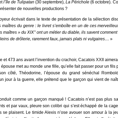
et
l’île de Tulipatan
(30 septembre),
La Périchole
(6 octobre). Co
résenter de nouvelles productions ?
oyeur écrivait dans le texte de présentation de la sélection di
es maîtres du genre : le livret s’emboîte en un de ces merveill
s maîtres » du XIX° ont un métier du diable, ils savent comment ch
eins de drôlerie, rarement faux, jamais plats ni vulgaires
… »
e et 473 ans avant l’invention du crachoir, Cacatois XXII aimer
épouse met au monde une fille, qu’elle fait
passer pour un fil
son côté, Théodorine, l’épouse du grand sénéchal Romboïdal
n jour à la guerre, elle prétend que le garçon qui vient de naît
conduit comme un garçon manqué ! Cacatois n’est pas plus sati
nts et par vaux, pleure son colibri qui s’est échappé de la cage 
s se plaisent. Le timide Alexis n’ose avouer son amour à la jeun