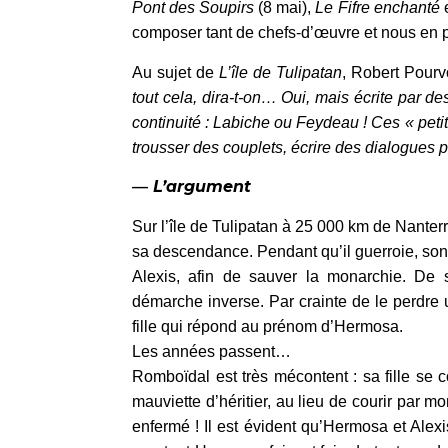
Pont des Soupirs
(8 mai),
Le Fifre enchanté
composer tant de chefs-d’œuvre et nous en p
Au sujet de
L’île de Tulipatan
, Robert Pourv
tout cela, dira-t-on… Oui, mais écrite par d
continuité : Labiche ou Feydeau ! Ces « petit
trousser des couplets, écrire des dialogues pl
—
L’argument
Sur l’île de Tulipatan à 25 000 km de Nanterr
sa descendance. Pendant qu’il guerroie, son 
Alexis, afin de sauver la monarchie. De 
démarche inverse. Par crainte de le perdre u
fille qui répond au prénom d’Hermosa.
Les années passent…
Romboïdal est très mécontent : sa fille se 
mauviette d’héritier, au lieu de courir par mo
enfermé ! Il est évident qu’Hermosa et Alexi