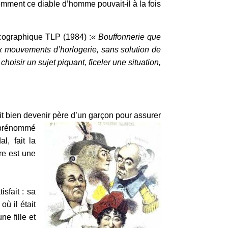
mment ce diable d’homme pouvait-il à la fois
scographique TLP (1984) :
« Bouffonnerie que
eux mouvements d’horlogerie, sans solution de
oisir un sujet piquant, ficeler une situation,
ait bien devenir père d’un garçon pour assurer
s prénommé
, fait la
re est une
sfait : sa
où il était
e fille et