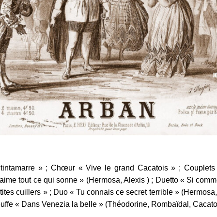
 tintamarre » ; Chœur « Vive le grand Cacatois » ; Couplet
« J’aime tout ce qui sonne » (Hermosa, Alexis ) ; Duetto « Si co
tites cuillers » ; Duo « Tu connais ce secret terrible » (Hermosa
ouffe « Dans Venezia la belle » (Théodorine, Rombaïdal, Cacatois