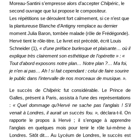
Moreau-Santini s’empresse alors d’accepter
Chilpéric
, le
second ouvrage que lui propose le compositeur.
Les répétitions se déroulent fort calmement, si ce n’est que
la plantureuse Blanche d’Antigny remplace au dernier
moment Julia Baron, tombée malade (rôle de Frédégonde).
Hervé tient le rôle-titre. Le livret est précédé, écrit Louis
Schneider (1),
« d’une préface burlesque et plaisante… où il
explique très clairement son esthétique de l’opérette » : «
Tout d’abord exposons notre plan… Notre plan ?… Ma foi,
je n’en ai pas… Ah ! si fait cependant : celui de faire sourire
le public dans l’intervalle de nos morceaux de musique. ».
Le succès de
Chilpéric
fut considérable. Le Prince de
Galles, présent à Paris, assista à l’une des représentations
:
« Quel dommage qu’Hervé ne sache pas l’anglais ! S’il
venait à Londres, il aurait un succès fou. »,
déclara-t-il. On
rapporte le propos à Hervé ; il s’engage à apprendre
l’anglais en quelques mois pour tenir le rôle lui-même à
Londres. Sitôt dit… Au Lycéum de Londres, le succès est