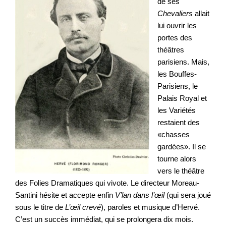
de ses
Chevaliers
allait
lui ouvrir les
portes des
théâtres
parisiens. Mais,
les Bouffes-
Parisiens, le
Palais Royal et
les Variétés
restaient des
«chasses
gardées». Il se
tourne alors
vers le théâtre
des Folies Dramatiques qui vivote. Le directeur Moreau-
Santini hésite et accepte enfin
V’lan dans l’œil
(qui sera joué
sous le titre de
L’œil crevé
), paroles et musique d’Hervé.
C’est un succès immédiat, qui se prolongera dix mois.