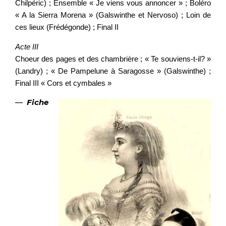
Chilpéric) ; Ensemble « Je viens vous annoncer » ; Boléro
« A la Sierra Morena » (Galswinthe et Nervoso) ; Loin de
ces lieux (Frédégonde) ; Final II
Acte III
Choeur des pages et des chambrière ; « Te souviens-t-il? »
(Landry) ; « De Pampelune à Saragosse » (Galswinthe) ;
Final III « Cors et cymbales »
—
Fiche