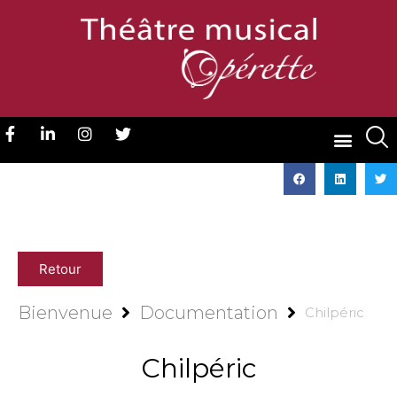
Retour
Bienvenue
Documentation
Chilpéric
Chilpéric