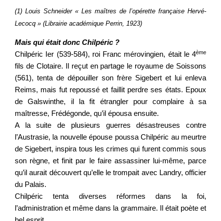
(1) Louis Schneider « Les maîtres de l’opérette française Hervé-
Lecocq » (Librairie académique Perrin, 1923)
Mais qui était donc Chilpéric ?
ème
Chilpéric Ier (539-584), roi Franc mérovingien, était le 4
fils de Clotaire. Il reçut en partage le royaume de Soissons
(561), tenta de dépouiller son frère Sigebert et lui enleva
Reims, mais fut repoussé et faillit perdre ses états. Epoux
de Galswinthe, il la fit étrangler pour complaire à sa
maîtresse, Frédégonde, qu’il épousa ensuite.
A la suite de plusieurs guerres désastreuses contre
l’Austrasie, la nouvelle épouse poussa Chilpéric au meurtre
de Sigebert, inspira tous les crimes qui furent commis sous
son règne, et finit par le faire assassiner lui-même, parce
qu’il aurait découvert qu’elle le trompait avec Landry, officier
du Palais.
Chilpéric tenta diverses réformes dans la foi,
l’administration et même dans la grammaire. Il était poète et
bel esprit.