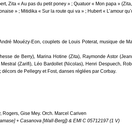
Hubert, Zita « Au pas du petit poney » ; Quatuor « Mon papa » (Zi
onaise » ; Mitidika « Sur la route qui va » ; Hubert « L’amour qu’
d’André Mouézy-Eon, couplets de Louis Poterat, musique de Ma
chesse de Berry), Marina Hotine (Zita), Raymonde Astor (Jea
estral (Zarifi), Léo Bardollet (Nicolas), Henri Despuech, Rober
 décors de Pellegry et Fost, danses réglées par Corbay.
, Rogers, Gise Mey. Orch. Marcel Cariven
amase] + Casanova [Wall-Berg]) & EMI C 05712197 (1 V)