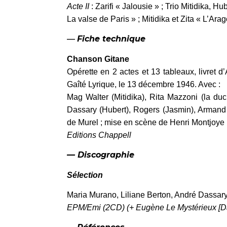
Acte II
: Zarifi « Jalousie » ; Trio Mitidika, 
La valse de Paris » ; Mitidika et Zita « L’Arag
—
Fiche technique
Chanson Gitane
Opérette en 2 actes et 13 tableaux, livret 
Gaîté Lyrique, le 13 décembre 1946. Avec :
Mag Walter (Mitidika), Rita Mazzoni (la du
Dassary (Hubert), Rogers (Jasmin), Armand M
de Murel ; mise en scène de Henri Montjoye ;
Editions Chappell
— Discographie
Sélection
Maria Murano, Liliane Berton, André Dassary
EPM/Emi (2CD) (+ Eugène Le Mystérieux [D