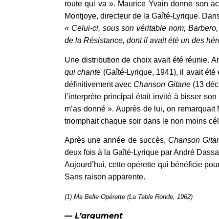
route qui va ». Maurice Yvain donne son acc
Montjoye, directeur de la Gaîté-Lyrique. Dans 
« Celui-ci, sous son véritable nom, Barbero
de la Résistance, dont il avait été un des h
Une distribution de choix avait été réunie. 
qui chante
(Gaîté-Lyrique, 1941), il avait é
définitivement avec
Chanson Gitane
(13 déce
l’interprète principal était invité à bisser s
m’as donné ». Auprès de lui, on remarquait M
triomphait chaque soir dans le non moins cél
Après une année de succès,
Chanson Gita
deux fois à la Gaîté-Lyrique par André Dassa
Aujourd’hui, cette opérette qui bénéficie pou
Sans raison apparente.
(1)
Ma Belle Opérette
(La Table Ronde, 1962)
— L’argument