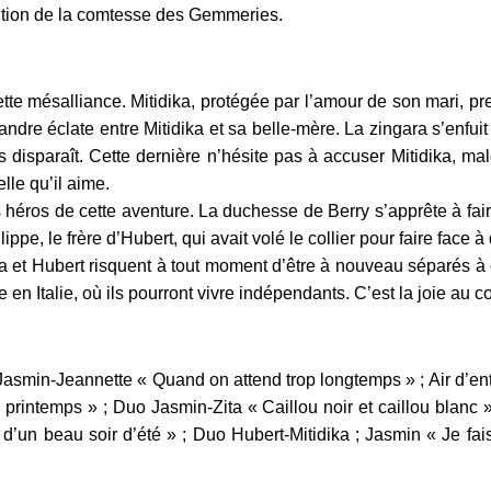
ition de la comtesse des Gemmeries.
 mésalliance. Mitidika, protégée par l’amour de son mari, pren
dre éclate entre Mitidika et sa belle-mère. La zingara s’enfuit et
sparaît. Cette dernière n’hésite pas à accuser Mitidika, mal
lle qu’il aime.
éros de cette aventure. La duchesse de Berry s’apprête à faire vo
lippe, le frère d’Hubert, qui avait volé le collier pour faire face 
et Hubert risquent à tout moment d’être à nouveau séparés à 
 en Italie, où ils pourront vivre indépendants. C’est la joie a
Jasmin-Jeannette « Quand on attend trop longtemps » ; Air d’entr
e printemps » ; Duo Jasmin-Zita « Caillou noir et caillou blanc »
n beau soir d’été » ; Duo Hubert-Mitidika ; Jasmin « Je fais l