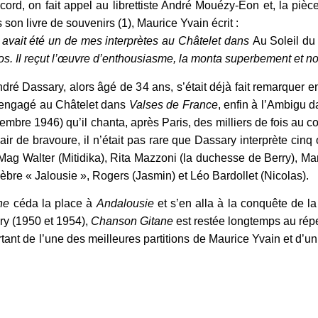
ord, on fait appel au librettiste André Mouézy-Eon et, la pièce
son livre de souvenirs (1), Maurice Yvain écrit :
, avait été un de mes interprètes au Châtelet dans
Au Soleil d
éros. Il reçut l’œuvre d’enthousiasme, la monta superbement et
André Dassary, alors âgé de 34 ans, s’était déjà fait remarquer
té engagé au Châtelet dans
Valses de France
, enfin à l’Ambigu 
mbre 1946) qu’il chanta, après Paris, des milliers de fois au c
on air de bravoure, il n’était pas rare que Dassary interprète cinq
ag Walter (Mitidika), Rita Mazzoni (la duchesse de Berry), Mari
èbre « Jalousie », Rogers (Jasmin) et Léo Bardollet (Nicolas).
ne
céda la place à
Andalousie
et s’en alla à la conquête de l
ry (1950 et 1954),
Chanson Gitane
est restée longtemps au répe
rtant de l’une des meilleures partitions de Maurice Yvain et d’un 