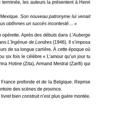
 terminée, les auteurs la présentent à Henri
u Mexique
. Son nouveau patronyme lui venait
 nous obtînmes un succès incontesté… »
 en opérette. Après des débuts dans
L’Auberge
dans
L’Ingénue de Londres
(1946). Il s’imposa
ours de sa longue carrière. À cette époque où
 ou six fois le célèbre « L’amour qu’un jour tu
na Hotine (Zita), Armand Mestral (Zarifi) qui
a France profonde et de la Belgique. Reprise
rtoire des scènes de province.
livret bien construit n’est plus guère montée.