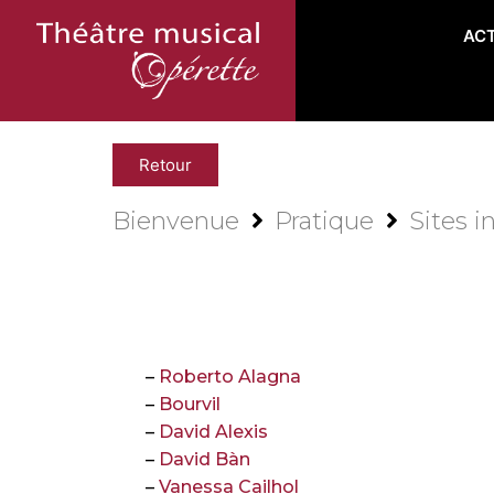
AC
Retour
Bienvenue
Pratique
Sites i
–
Roberto Alagna
–
Bourvil
–
David Alexis
–
David Bàn
–
Vanessa Cailhol