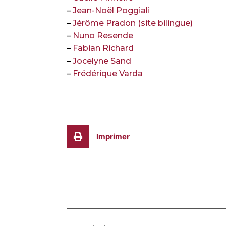
–
Jean-Noël Poggiali
–
Jérôme Pradon (site bilingue)
–
Nuno Resende
–
Fabian Richard
–
Jocelyne Sand
–
Frédérique Varda
Imprimer