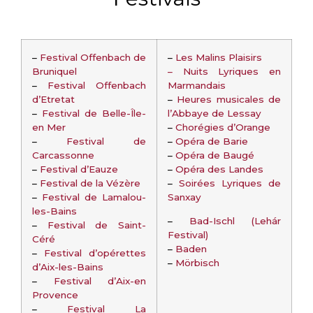
–
Festival Offenbach de
–
Les Malins Plaisirs
Bruniquel
–
Nuits Lyriques en
–
Festival Offenbach
Marmandais
d’Etretat
–
Heures musicales de
–
Festival de Belle-Île-
l’Abbaye de Lessay
en Mer
–
Chorégies d’Orange
–
Festival de
–
Opéra de Barie
Carcassonne
–
Opéra de Baugé
–
Festival d’Eauze
–
Opéra des Landes
–
Festival de la Vézère
–
Soirées Lyriques de
–
Festival de Lamalou-
Sanxay
les-Bains
–
Bad-Ischl (Lehár
–
Festival de Saint-
Festival)
Céré
–
Baden
–
Festival d’opérettes
–
Mörbisch
d’Aix-les-Bains
–
Festival d’Aix-en
Provence
–
Festival La