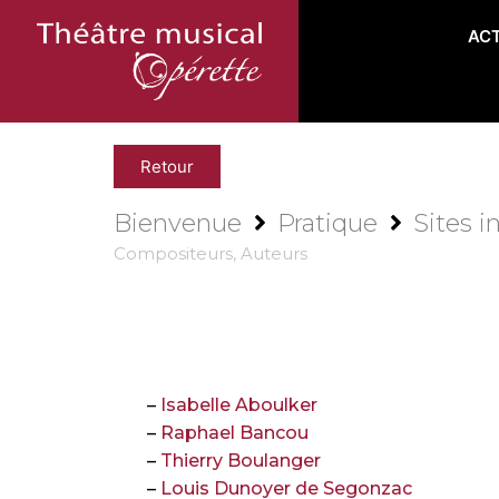
AC
Retour
Bienvenue
Pratique
Sites i
Compositeurs, Auteurs
–
Isabelle Aboulker
–
Raphael Bancou
–
Thierry Boulanger
–
Louis Dunoyer de Segonzac