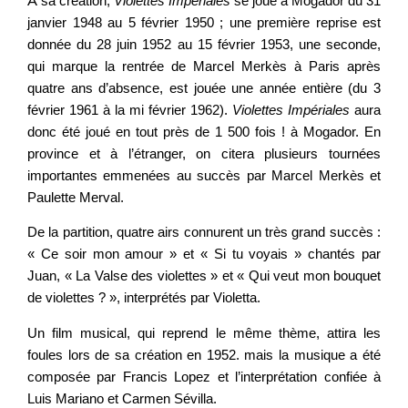
À
sa création,
Violettes Impériales
se joue à Mogador du 31
janvier 1948 au 5 février 1950 ; une première reprise est
donnée du 28 juin 1952 au 15 février 1953, une seconde,
qui marque la rentrée de Marcel Merkès à Paris après
quatre ans d’absence, est jouée une année entière (du 3
février 1961 à la mi février 1962).
Violettes Impériales
aura
donc été joué en tout près de 1 500 fois ! à Mogador. En
province et à l’étranger, on citera plusieurs tournées
importantes emmenées au succès par Marcel Merkès et
Paulette Merval.
De la partition, quatre airs connurent un très grand succès :
« Ce soir mon amour » et « Si tu voyais » chantés par
Juan, « La Valse des violettes » et « Qui veut mon bouquet
de violettes ? », interprétés par Violetta.
Un film musical, qui reprend le même thème, attira les
foules lors de sa création en 1952. mais la musique a été
composée par Francis Lopez et l’interprétation confiée à
Luis Mariano et Carmen Sévilla.