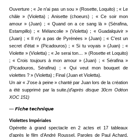
Ouverture ; « Je n’ai pas un sou » (Rosette, Loquito) ; « Le
châle » (Violetta) ; Anisette (choeurs) ; « Ce soir mon
amour » (Juan) ; « Quand on a ce sang là » (Sérafina,
Estampillo) ; « Mélancolie » (Violetta) ; « Guadalquivir »
(Juan) ; « Il n’y a pas de Pyrénées » (Juan) ; « C’est un
secret d’état » (Picadouros) ; « Si tu voyais » (Juan) ; «
Violette » (Violetta) ; « Je serai ton… » (Rosette et Loquito)
; « Crois toujours à mon amour » (Juan) ; « Sérafina »
(Picadouros, Sérafina) ; « Qui veut mon bouquet de
violettes ? » (Violetta) ; Final (Juan et Violetta).
Un air « J’ose à peine » chanté par Juan lors de la création
a été supprimé par la suite.
(d’après disque 30cm Odéon
XOC 151)
—
Fiche technique
Violettes Impériales
Opérette à grand spectacle en 2 actes et 17 tableaux
d’après le film d’André Roussel. Paroles de Paul Achard,