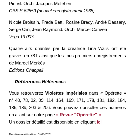
Piervil. Orch. Jacques Météhen
CBS S 62559 (nouvel enregistrement 1965)
Nicole Broissin, Freda Betti, Rosine Bredy, André Dassary,
Serge Clin, Jean Raymond. Orch. Marcel Cariven
Vega 13 003
Quatre airs chantés par la créatrice Lina Walls ont été
gravés en 78T ainsi que les tous premiers enregistrements
de Marcel Merkès
Editions Chappell
— Références
Références
Vous retrouverez
Violettes Impériales
dans « Opérette »
n° 40, 78, 92, 99, 114, 164, 169, 171, 178, 181, 182, 184,
186, 189, 203 & 206. Vous pouvez consulter ces numéros
en allant sur notre page
«
Revue “Opérette”
»
Un dossier détaillé est disponible en cliquant
ici
Dernière modification: 14/03/2024