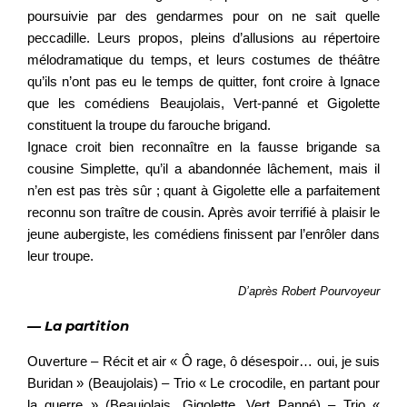
poursuivie par des gendarmes pour on ne sait quelle
peccadille. Leurs propos, pleins d’allusions au répertoire
mélodramatique du temps, et leurs costumes de théâtre
qu’ils n’ont pas eu le temps de quitter, font croire à Ignace
que les comédiens Beaujolais, Vert-panné et Gigolette
constituent la troupe du farouche brigand.
Ignace croit bien reconnaître en la fausse brigande sa
cousine Simplette, qu’il a abandonnée lâchement, mais il
n’en est pas très sûr ; quant à Gigolette elle a parfaitement
reconnu son traître de cousin. Après avoir terrifié à plaisir le
jeune aubergiste, les comédiens finissent par l’enrôler dans
leur troupe.
D’après Robert Pourvoyeur
— La partition
Ouverture – Récit et air « Ô rage, ô désespoir… oui, je suis
Buridan » (Beaujolais) – Trio « Le crocodile, en partant pour
la guerre » (Beaujolais, Gigolette, Vert Panné) – Trio «