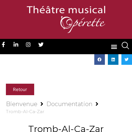
Retour
Bienvenue
Documentation
Tromb-Al-Ca-Zar
Tromb-Al-Ca-Zar