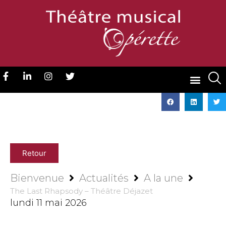
Retour
Bienvenue
Actualités
A la une
The Last Rhapsody – Théâtre Déjazet
lundi 11 mai 2026