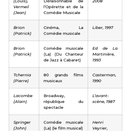
(Louis),
Déraisonnable de
2008
Vermeil
l’Opérette et de la
(Jean)
Comédie Musicale
Brion
Cinéma, La
Liber, 1997
(Patrick)
Comédie musicale
Brion
Comédie musicale
Ed de La
(Patrick)
(La) (Du Chanteur
Martinière,
de Jazz à Cabaret)
1993
Tchernia
80 grands films
Casterman,
(Pierre)
musicaux
1990
Lacombe
Broadway,
L’avant-
(Alain)
république du
scène, 1987
spectacle
Springer
Comédie musicale
Henri
(John)
(La) (le film musical)
Veyrier,