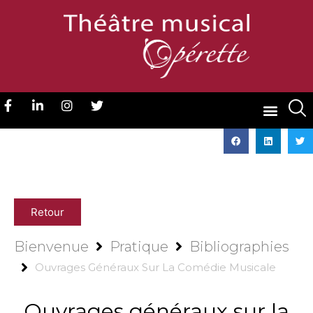
Retour
Bienvenue
Pratique
Bibliographies
Ouvrages Généraux Sur La Comédie Musicale
Ouvrages généraux sur la