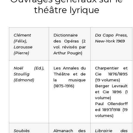
théâtre lyrique
Clément
Dictionnaire
Da Capo Press,
(Félix),
des Opéras (2
New-York 1969
Larousse
vol. révisés par
(Pierre)
Arthur Pougin)
Noël (Ed.),
Les Annales du
Charpentier et
Stoullig
Théâtre et de
Cie 1876/1895
(Edmond)
la musique
(19 volumes)
(1875-1916)
Berger Levrault
et Cie 1896 (1
volume)
Paul Ollendorff
ed 1897/1918 (19
volumes)
Soubiès
Almanach des
Librairie des