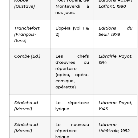
Kobbé
Tout l’opéra, de
Editions Robert
(Gustave)
Monteverdi à
Laffont, 1980
nos jours
Tranchefort
L’opéra (vol 1 &
Editions du
(François-
2)
Seuil, 1978
René)
Combe (Ed.)
Les chefs
Librairie Payot,
d’œuvres du
1914
répertoire
(opéra, opéra-
comique,
opérette)
Sénéchaud
Le répertoire
Librairie Payot,
(Marcel)
lyrique
1945
Sénéchaud
Le nouveau
Librairie
(Marcel)
répertoire
théâtrale, 1952
lyrique