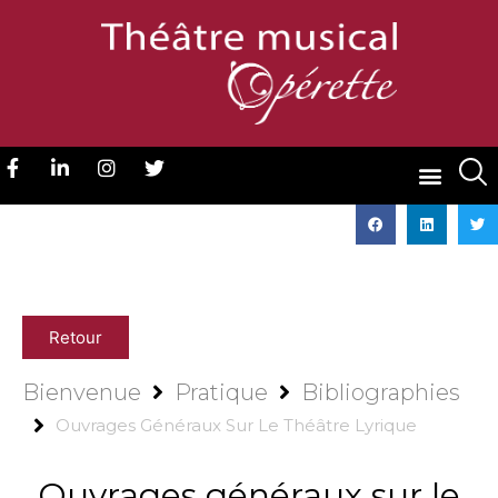
Retour
Bienvenue
Pratique
Bibliographies
Ouvrages Généraux Sur Le Théâtre Lyrique
Ouvrages généraux sur le