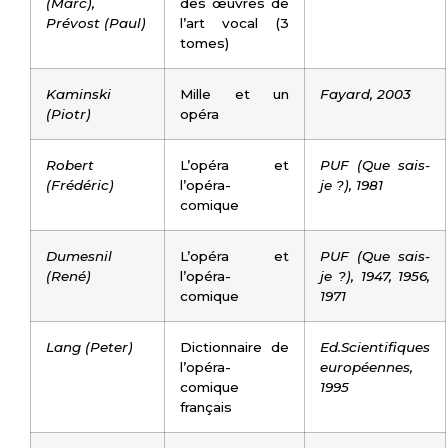
(Marc),
des œuvres de
Prévost (Paul)
l’art vocal (3
tomes)
Kaminski
Mille et un
Fayard, 2003
(Piotr)
opéra
Robert
L’opéra et
PUF (Que sais-
(Frédéric)
l’opéra-
je ?), 1981
comique
Dumesnil
L’opéra et
PUF (Que sais-
(René)
l’opéra-
je ?), 1947, 1956,
comique
1971
Lang (Peter)
Dictionnaire de
Ed.Scientifiques
l’opéra-
européennes,
comique
1995
français