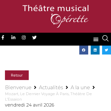
Retour
Bienvenue
Actualités
A la une
Mozart, Le Dernier Voyage À Paris, Théâtre De
L’Essaïon
vendredi 24 avril 2026