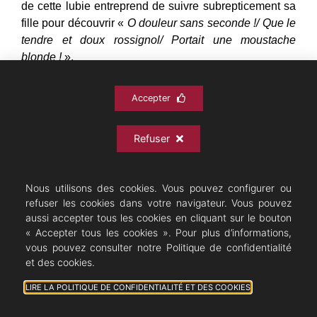
de cette lubie entreprend de suivre subrepticement sa
fille pour découvrir «
O douleur sans seconde !/ Que le
tendre et doux rossignol/ Portait une moustache
blonde !
».
La sensibilité du public du temps est si aiguisée que
Accepter
Mme Hanska, la veuve de Balzac, publiant,
Les
Paysans
, roman posthume de son époux, jugea
indispensable de remplacer le « rossignol » dans la
Refuser
phrase,
« un rossignol fit entendre un chant d’automne
[…] un de ces chants […] qui s’entendent par tous les
organes à la fois
» par «
un oiseau, je ne sais lequel
».
Nous utilisons des cookies. Vous pouvez configurer ou
refuser les cookies dans votre navigateur. Vous pouvez
Où va se nicher la vigilance des veuves d’artistes ! On
aussi accepter tous les cookies en cliquant sur le bouton
peut suivre le rossignol tout au long de l’histoire de
« Accepter tous les cookies ». Pour plus d’informations,
l’opérette, jusqu’au lopézien « Rossignol de mes
vous pouvez consulter notre Politique de confidentialité
amours » qui se transforme (en un prince charmant !)
et des cookies.
(ouf ) quand la princesse l’ayant en main le caresse
puis l’embrasse.
LIRE LA POLITIQUE DE CONFIDENTIALITÉ ET DES COOKIES
Pour s’éloigner un instant de l’opérette, mais en