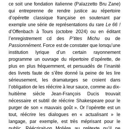
ce soit une fondation italienne (Palazzetto Bru Zane)
qui entreprenne de rendre justice au répertoire
d’opérette classique française en soutenant par
exemple une série de représentations du rare
Le 66 !
d’Offenbach à Tours (octobre 2024) ou en éditant
l’enregistrement cd des
P’tites Michu
ou de
Passionnément
. Force est de constater que lorsqu’une
institution lyrique d’un certain rayonnement
programme un ouvrage du répertoire d’opérette, de
plus en plus fréquemment, et persuadés de l’inanité
des livrets faute de s’être donné la peine de les lire
sérieusement, les dramaturges se croient dans
l’obligation de les réécrire à leur sauce, comme au dix-
huitième siècle Jean-François Ducis trouvait
nécessaire et subtil de réécrire Shakespeare pour le
purger de son « mauvais goût ». Or l’opérette est un
tout, réécrire les dialogues en « actualisant » le
langage, par exemple, est très méprisant pour le
public. Réécrirait-on Molière au prétexte qu’il ne