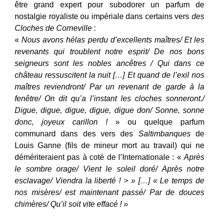
être grand expert pour subodorer un parfum de
nostalgie royaliste ou impériale dans certains vers
des
Cloches de Corneville
:
«
Nous avons hélas perdu d’excellents maîtres/ Et les
revenants qui troublent notre esprit/ De nos bons
seigneurs sont les nobles ancêtres / Qui dans ce
château ressuscitent la nuit […] Et quand de l’exil nos
maîtres reviendront/ Par un revenant de garde à la
fenêtre/ On dit qu’a l’instant les cloches sonneront./
Digue, digue, digue, digue, digue don/ Sonne, sonne
donc, joyeux carillon !
» ou quelque parfum
communard dans des vers des
Saltimbanques
de
Louis Ganne (fils de mineur mort au travail) qui ne
démériteraient pas à coté de l’Internationale : «
Après
le sombre orage/ Vient le soleil doré/ Après notre
esclavage/ Viendra la liberté ! > »
[…] « Le temps de
nos misères/ est maintenant passé/ Par de douces
chimères/ Qu’il soit vite effacé !
»