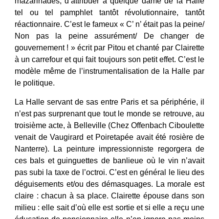
mazarinades, d’attribuer à quelque dame de la Halle
tel ou tel pamphlet tantôt révolutionnaire, tantôt
réactionnaire. C’est le fameux « C’ n’ était pas la peine/
Non pas la peine assurément/ De changer de
gouvernement ! » écrit par Pitou et chanté par Clairette
à un carrefour et qui fait toujours son petit effet. C’est le
modèle même de l’instrumentalisation de la Halle par
le politique.
La Halle servant de sas entre Paris et sa périphérie, il
n’est pas surprenant que tout le monde se retrouve, au
troisième acte, à Belleville (Chez Offenbach Ciboulette
venait de Vaugirard et Poiretapée avait été rosière de
Nanterre). La peinture impressionniste regorgera de
ces bals et guinguettes de banlieue où le vin n’avait
pas subi la taxe de l’octroi. C’est en général le lieu des
déguisements et/ou des démasquages. La morale est
claire : chacun à sa place. Clairette épouse dans son
milieu : elle sait d’où elle est sortie et si elle a reçu une