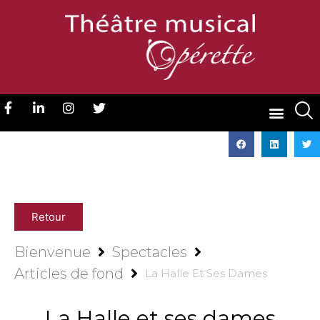
Retour
Bienvenue
Spectacles
Articles de fond
La Halle Et Ses Dames
La Halle et ses dames