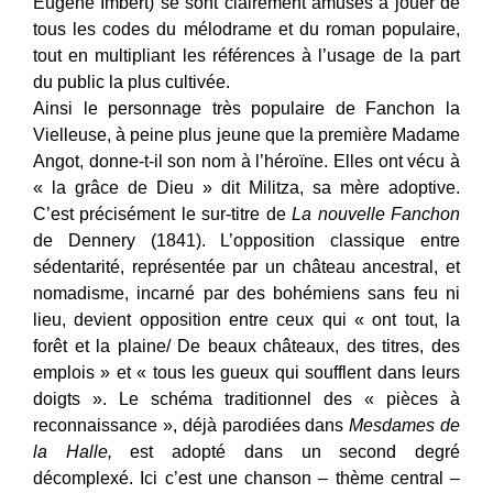
Eugène Imbert) se sont clairement amusés à jouer de
tous les codes du mélodrame et du roman populaire,
tout en multipliant les références à l’usage de la part
du public la plus cultivée.
Ainsi le personnage très populaire de Fanchon la
Vielleuse, à peine plus jeune que la première Madame
Angot, donne-t-il son nom à l’héroïne. Elles ont vécu à
« la grâce de Dieu » dit Militza, sa mère adoptive.
C’est précisément le sur-titre de
La nouvelle Fanchon
de Dennery (1841). L’opposition classique entre
sédentarité, représentée par un château ancestral, et
nomadisme, incarné par des bohémiens sans feu ni
lieu, devient opposition entre ceux qui « ont tout, la
forêt et la plaine/ De beaux châteaux, des titres, des
emplois » et « tous les gueux qui soufflent dans leurs
doigts ». Le schéma traditionnel des « pièces à
reconnaissance », déjà parodiées dans
Mesdames de
la Halle,
est adopté dans un second degré
décomplexé. Ici c’est une chanson – thème central –