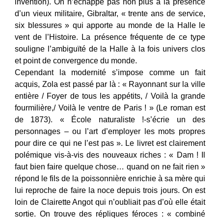
invention). On n’échappe pas non plus à la présence
d’un vieux militaire, Gibraltar, « trente ans de service,
six blessures » qui apporte au monde de la Halle le
vent de l’Histoire. La présence fréquente de ce type
souligne l’ambiguïté de la Halle à la fois univers clos
et point de convergence du monde.
Cependant la modernité s’impose comme un fait
acquis, Zola est passé par là : « Rayonnant sur la ville
entière / Foyer de tous les appétits, / Voilà la grande
fourmilière,/ Voilà le ventre de Paris ! » (Le roman est
de 1873). « École naturaliste !-s’écrie un des
personnages – ou l’art d’employer les mots propres
pour dire ce qui ne l’est pas ». Le livret est clairement
polémique vis-à-vis des nouveaux riches : « Dam ! Il
faut bien faire quelque chose… quand on ne fait rien »
répond le fils de la poissonnière enrichie à sa mère qui
lui reproche de faire la noce depuis trois jours. On est
loin de Clairette Angot qui n’oubliait pas d’où elle était
sortie. On trouve des répliques féroces : « combiné