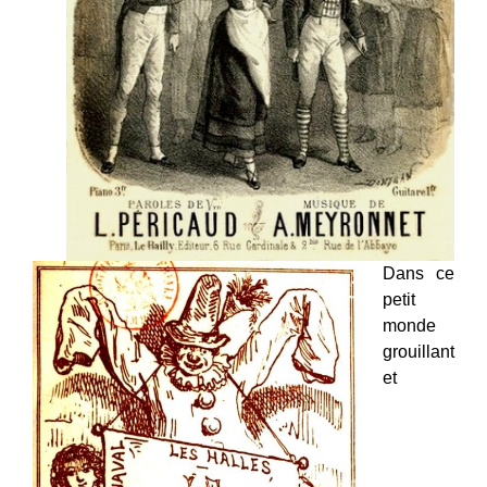
Dans ce
petit
monde
grouillant
et