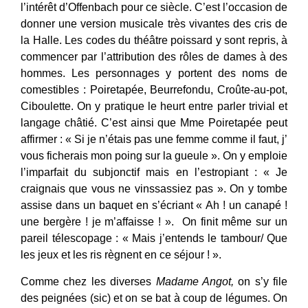
l’intérêt d’Offenbach pour ce siècle. C’est l’occasion de
donner une version musicale très vivantes des cris de
la Halle. Les codes du théâtre poissard y sont repris, à
commencer par l’attribution des rôles de dames à des
hommes. Les personnages y portent des noms de
comestibles : Poiretapée, Beurrefondu, Croûte-au-pot,
Ciboulette. On y pratique le heurt entre parler trivial et
langage châtié. C’est ainsi que Mme Poiretapée peut
affirmer : « Si je n’étais pas une femme comme il faut, j’
vous ficherais mon poing sur la gueule ». On y emploie
l’imparfait du subjonctif mais en l’estropiant : « Je
craignais que vous ne vinssassiez pas ». On y tombe
assise dans un baquet en s’écriant « Ah ! un canapé !
une bergère ! je m’affaisse ! ». On finit même sur un
pareil télescopage : « Mais j’entends le tambour/ Que
les jeux et les ris règnent en ce séjour ! ».
Comme chez les diverses
Madame Angot,
on s’y file
des peignées (sic) et on se bat à coup de légumes. On