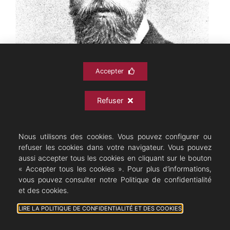
Accepter
Refuser
Nous utilisons des cookies. Vous pouvez configurer ou
refuser les cookies dans votre navigateur. Vous pouvez
Firmin Bernicat
aussi accepter tous les cookies en cliquant sur le bouton
« Accepter tous les cookies ». Pour plus d’informations,
Le héros de l’histoire, François les Bas Bleus, est, en
vous pouvez consulter notre Politique de confidentialité
positif, ce que Pitou était en négatif. Comme lui il
et des cookies.
possède la vertu particulière de savoir lire et surtout
LIRE LA POLITIQUE DE CONFIDENTIALITÉ ET DES COOKIES
écrire. Il fait au peuple lecture des gazettes, lit et rédige
les lettres. Aussi se fait-il vecteur de l’alphabétisation