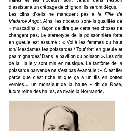
halles et les noceurs sont venus dans l’espoir
d’assister à un crêpage de chignon. Ils seront déçus.
Les clins d’œils ne manquent pas à
la Fille de
Madame Angot
. Ainsi les noceurs sont-ils qualifiés de
« muscadins », façon de dire que certaines choses ne
changent pas. Le stéréotype de la poissonnière forte
en gueule est assumé : « Voilà les femmes du haut
ton/ Mesdames les poissardes,/ Tout’ fort’ en gueule et
pas mignardes/ Dans le pavillon du poisson ». Les cris
de la Halle y sont mis en musique. Le fantôme de la
poissarde parvenue ne s’est pas évanouie : « C’est fier
parce que c’est riche et que ça a un fils en bottes
vernies… un monsieur de la haute » dit de Rose,
future reine des halles, sa rivale la Normande.