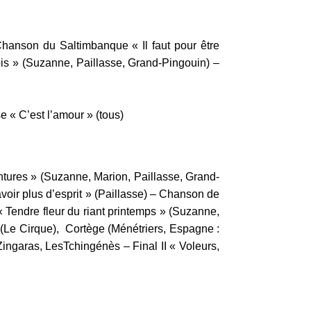
anson du Saltimbanque « Il faut pour être
fois » (Suzanne, Paillasse, Grand-Pingouin) –
 « C’est l’amour » (tous)
ntures » (Suzanne, Marion, Paillasse, Grand-
oir plus d’esprit » (Paillasse) – Chanson de
« Tendre fleur du riant printemps » (Suzanne,
 (Le Cirque), Cortège (Ménétriers, Espagne :
Zingaras, LesTchingénès – Final II « Voleurs,