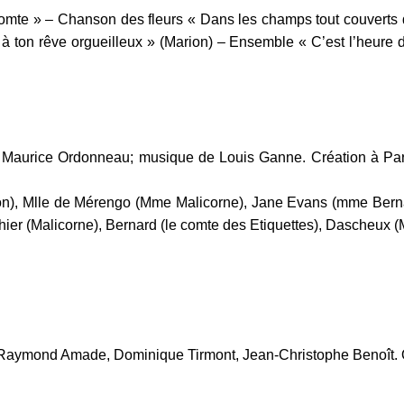
omte » – Chanson des fleurs « Dans les champs tout couverts 
 à ton rêve orgueilleux » (Marion) – Ensemble « C’est l’heur
 Maurice Ordonneau; musique de Louis Ganne. Création à Pari
on), Mlle de Mérengo (Mme Malicorne), Jane Evans (mme Bernar
ier (Malicorne), Bernard (le comte des Etiquettes), Dascheux (
 Raymond Amade, Dominique Tirmont, Jean-Christophe Benoît. O