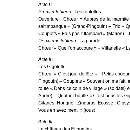
Acte I
:
Premier tableau
: Les roulottes
Ouverture ; Chœur « Auprès de la marmite
saltimbanque » (Grand-Pingouin) – Trio « Que
Couplets « Fais pas l’ flambard » (Marion) 
Deuxième tableau
: La parade
Chœur « Que l’on accoure » – Villanelle « La
Acte II
:
Les Gigoletti
Chœur « C’est jour de fête » – Petits choeu
Pingouin) – Couplets « Souvent on me fait l
route « Dans ce coin de village » (soldats) 
André) – Quatuor bouffe « C’est nous les Gi
Gitanes, Hongrie : Zingaras, Ecosse : Gipsys
Vous en avez menti » (tous)
Acte III
:
Le château des Etiquettes