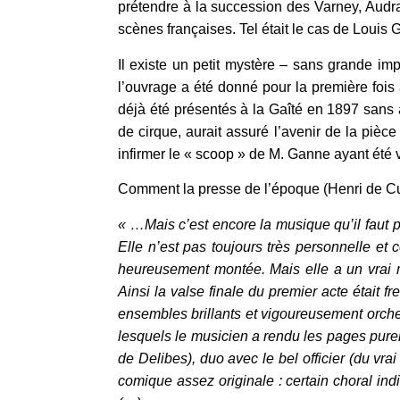
prétendre à la succession des Varney, Audran 
scènes françaises. Tel était le cas de Louis G
Il existe un petit mystère – sans grande imp
l’ouvrage a été donné pour la première fois
déjà été présentés à la Gaîté en 1897 sans a
de cirque, aurait assuré l’avenir de la pièc
infirmer le « scoop » de M. Ganne ayant été v
Comment la presse de l’époque (Henri de Curz
« …Mais c’est encore la musique qu’il faut pr
Elle n’est pas toujours très personnelle et c
heureusement montée. Mais elle a un vrai mé
Ainsi la valse finale du premier acte était f
ensembles brillants et vigoureusement orches
lesquels le musicien a rendu les pages pure
de Delibes), duo avec le bel officier (du vr
comique assez originale : certain choral ind