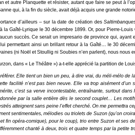
et autre Planquette et résister, autant que faire se peut à l’opé
anne qui, à la fin du siècle, avait déjà acquis une grande notori
ortance d’ailleurs – sur la date de création des
Saltimbanque
 à la Gaîté-Lyrique le 30 décembre 1899. Or, pour Pierre-Louis 
ucun succès. Ce serait un impresario de province qui, ayant eu
e lui permettant ainsi un brillant retour à la Gaîté… le 30 dé
aines (ni Noël et Stoullig ni Soubies n’en parlent), nous nous 
on, dans « Le Théâtre ») a-t-elle apprécié la partition de Louis
éférer. Elle tient un bien un peu, à dire vrai, du méli-mélo de l
ette facilité n’est pas bien neuve. Elle va trop aisément d’un s
rite, c’est sa verve incontestable, entraînante, surtout dans
redonnée par la salle entière dès le second couplet… Les motifs
trés atteignent sans peine l’effet cherché. On me permettra ce
ment sentimentales, mélodies ou triolets de Suzon (qu’on croira
ai et fin opéra-comique), pour le coup), trio entre Suzon et ses
ifféremment chanté à deux, trois et quatre temps par la petite t