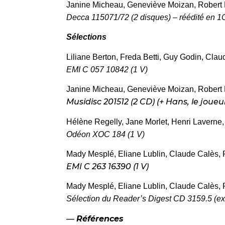
Janine Micheau, Geneviève Moizan, Robert 
Decca 115071/72 (2 disques) – réédité en 1
Sélections
Liliane Berton, Freda Betti, Guy Godin, Cla
EMI C 057 10842 (1 V)
Janine Micheau, Geneviève Moizan, Rober
Musidisc 201512 (2 CD) (+ Hans, le joueur
Hélène Regelly, Jane Morlet, Henri Laverne,
Odéon XOC 184 (1 V)
Mady Mesplé, Eliane Lublin, Claude Calès
EMI C 263 16390 (1 V)
Mady Mesplé, Eliane Lublin, Claude Calès,
Sélection du Reader’s Digest CD 3159.5 (ext
—
Références