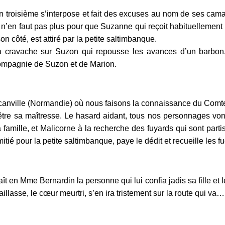
n troisième s’interpose et fait des excuses au nom de ses cam
 Il n’en faut pas plus pour que Suzanne qui reçoit habituelleme
 côté, est attiré par la petite saltimbanque.
a cravache sur Suzon qui repousse les avances d’un barbon. 
 compagnie de Suzon et de Marion.
à Bécanville (Normandie) où nous faisons la connaissance du Co
 être sa maîtresse. Le hasard aidant, tous nos personnages vont
 famille, et Malicorne à la recherche des fuyards qui sont part
ié pour la petite saltimbanque, paye le dédit et recueille les fug
 en Mme Bernardin la personne qui lui confia jadis sa fille et
sse, le cœur meurtri, s’en ira tristement sur la route qui va… e