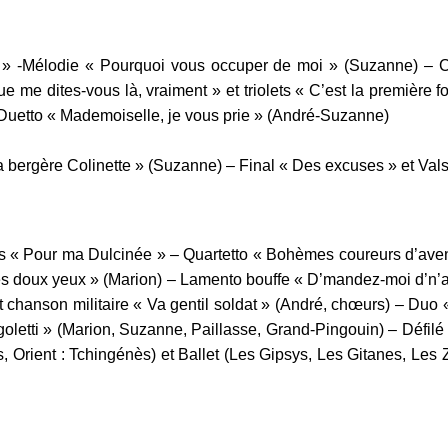
 » -Mélodie « Pourquoi vous occuper de moi » (Suzanne) – Ch
 me dites-vous là, vraiment » et triolets « C’est la première 
– Duetto « Mademoiselle, je vous prie » (André-Suzanne)
 bergère Colinette » (Suzanne) – Final « Des excuses » et Valse
rs « Pour ma Dulcinée » – Quartetto « Bohèmes coureurs d’ave
es doux yeux » (Marion) – Lamento bouffe « D’mandez-moi d’n’av
et chanson militaire « Va gentil soldat » (André, chœurs) – Duo 
goletti » (Marion, Suzanne, Paillasse, Grand-Pingouin) – Défilé
, Orient : Tchingénès) et Ballet (Les Gipsys, Les Gitanes, Les 