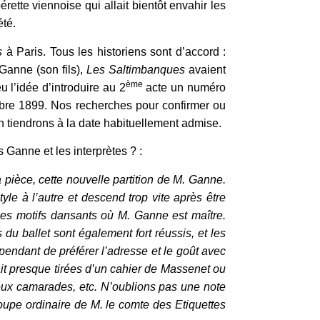
rette viennoise qui allait bientôt envahir les
été.
s
à Paris. Tous les historiens sont d’accord :
Ganne (son fils),
Les Saltimbanques
avaient
ème
 l’idée d’introduire au 2
acte un numéro
cembre 1899. Nos recherches pour confirmer ou
en tiendrons à la date habituellement admise.
 Ganne et les interprètes ? :
a pièce, cette nouvelle partition de M. Ganne.
tyle à l’autre et descend trop vite après être
 les motifs dansants où M. Ganne est maître.
 du ballet sont également fort réussis, et les
pendant de préférer l’adresse et le goût avec
it presque tirées d’un cahier de Massenet ou
 deux camarades, etc. N’oublions pas une note
roupe ordinaire de M. le comte des Etiquettes