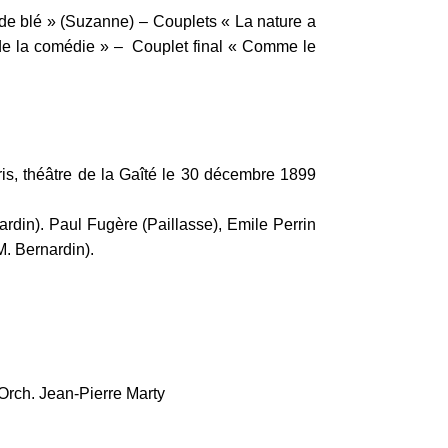
de blé » (Suzanne) – Couplets « La nature a
e de la comédie » – Couplet final « Comme le
s, théâtre de la Gaîté le 30 décembre 1899
din). Paul Fugère (Paillasse), Emile Perrin
M. Bernardin).
rch. Jean-Pierre Marty