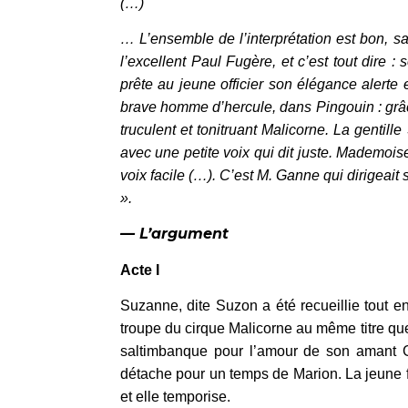
(…)
… L’ensemble de l’interprétation est bon, s
l’excellent Paul Fugère, et c’est tout dire : 
prête au jeune officier son élégance alerte 
brave homme d’hercule, dans Pingouin : grâce
truculent et tonitruant Malicorne. La gentil
avec une petite voix qui dit juste. Mademoise
voix facile (…). C’est M. Ganne qui dirigeait sa
».
— L’argument
Acte I
Suzanne, dite Suzon a été recueillie tout enf
troupe du cirque Malicorne au même titre qu
saltimbanque pour l’amour de son amant G
détache pour un temps de Marion. La jeune 
et elle temporise.