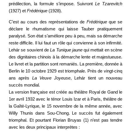
prédilection, la formule s’impose. Suivront
Le Tzarevitch
(1927) et
Frédérique
(1928).
C’est au cours des représentations de
Frédérique
que se
déclare le rhumatisme qui laisse Tauber pratiquement
paralysé. Son état s’améliore peu à peu, mais sa démarche
reste difficile. Il lui faut un rôle qui convienne à son infirmité.
Lehár se souvient de
La Tunique jaune
qui mettait en scène
des dignitaires chinois à la démarche lente et majestueuse.
Le livret et la partition sont remaniés. La première, donnée à
Berlin le 10 octobre 1929 est triomphale. Près de vingt-cinq
ans après
La Veuve Joyeuse
, Lehár tient un nouveau
succès mondial.
La version française est créée au théâtre Royal de Gand le
1er avril 1932 avec le ténor Louis Izar et à Paris, théâtre de
la Gaîté-Lyrique, le 15 novembre de la même année, avec
Willy Thunis dans Sou-Chong. Le succès fut également
triomphal. Et pourtant Florian Bruyas (1) n’est pas tendre
avec les deux principaux interprètes :