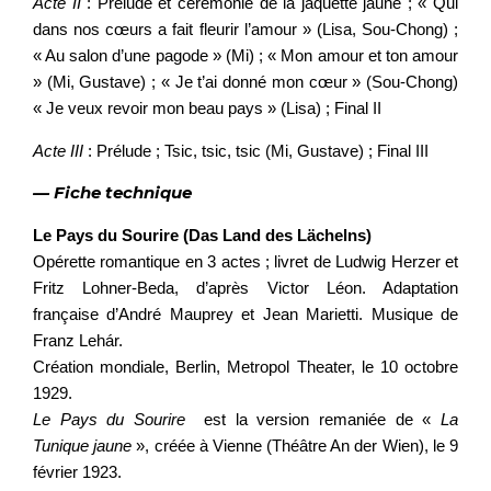
Acte II
: Prélude et cérémonie de la jaquette jaune ; « Qui
dans nos cœurs a fait fleurir l’amour » (Lisa, Sou-Chong) ;
« Au salon d’une pagode » (Mi) ; « Mon amour et ton amour
» (Mi, Gustave) ; « Je t’ai donné mon cœur » (Sou-Chong)
« Je veux revoir mon beau pays » (Lisa) ; Final II
Acte III
: Prélude ; Tsic, tsic, tsic (Mi, Gustave) ; Final III
— Fiche technique
Le Pays du Sourire (Das Land des Lächelns)
Opérette romantique en 3 actes ; livret de Ludwig Herzer et
Fritz Lohner-Beda, d’après Victor Léon. Adaptation
française d’André Mauprey et Jean Marietti. Musique de
Franz Lehár.
Création mondiale, Berlin, Metropol Theater, le 10 octobre
1929.
Le Pays du Sourire
est la version remaniée de «
La
Tunique jaune
», créée à Vienne (Théâtre An der Wien), le 9
février 1923.