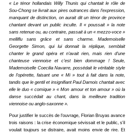
« Le ténor hollandais Willy Thunis qui chantait le rôle de
Sou-Chong se livrait aux pires outrances dans l’expression,
manquant de distinction, on aurait dit un ténor de province
chantant devant un public inculte. Il « poussait » la note
sans retenue ou, au contraire, passait à un « mezzo-voce »
melliflu sans grâce et sans charme. Mademoiselle
Georgette Simon, qui lui donnait la réplique, semblait
chanter le grand opéra et n’avait rien, mais rien d’une
chanteuse viennoise et c’est bien dommage ! Seule,
Mademoiselle Coecilia Navarre, possédait le véritable style
de l’opérette, faisant une « Mi » tout à fait dans la note,
tandis que le gentil et insignifiant Paul Darnois chantait avec
elle le duo « comique » « Mon amour et ton amour » où la
danse succédait au chant, dans la meilleure tradition
viennoise ou anglo-saxonne ».
Pour justifier le succès de l’ouvrage, Florian Bruyas avance
trois raisons : la crise économique sévissait et le public, s’il
voulait toujours se distraire, avait moins envie de rire. Et