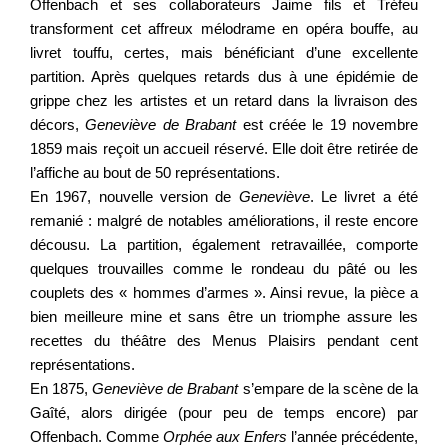
Offenbach et ses collaborateurs Jaime fils et Tréfeu
transforment cet affreux mélodrame en opéra bouffe, au
livret touffu, certes, mais bénéficiant d’une excellente
partition. Après quelques retards dus à une épidémie de
grippe chez les artistes et un retard dans la livraison des
décors,
Geneviève de Brabant
est créée le 19 novembre
1859 mais reçoit un accueil réservé. Elle doit être retirée de
l’affiche au bout de 50 représentations.
En 1967, nouvelle version de
Geneviève
. Le livret a été
remanié : malgré de notables améliorations, il reste encore
décousu. La partition, également retravaillée, comporte
quelques trouvailles comme le rondeau du pâté ou les
couplets des « hommes d’armes ». Ainsi revue, la pièce a
bien meilleure mine et sans être un triomphe assure les
recettes du théâtre des Menus Plaisirs pendant cent
représentations.
En 1875,
Geneviève de Brabant
s’empare de la scène de la
Gaîté, alors dirigée (pour peu de temps encore) par
Offenbach. Comme
Orphée aux Enfers
l’année précédente,