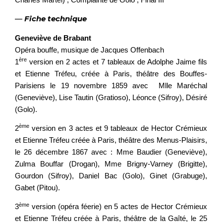
—
Fiche technique
Geneviève de Brabant
Opéra bouffe, musique de Jacques Offenbach
ère
1
version en 2 actes et 7 tableaux de Adolphe Jaime fils
et Etienne Tréfeu, créée à Paris, théâtre des Bouffes-
Parisiens le 19 novembre 1859 avec Mlle Maréchal
(Geneviève), Lise Tautin (Gratioso), Léonce (Sifroy), Désiré
(Golo).
ème
2
version en 3 actes et 9 tableaux de Hector Crémieux
et Etienne Tréfeu créée à Paris, théâtre des Menus-Plaisirs,
le 26 décembre 1867 avec : Mme Baudier (Geneviève),
Zulma Bouffar (Drogan), Mme Brigny-Varney (Brigitte),
Gourdon (Sifroy), Daniel Bac (Golo), Ginet (Grabuge),
Gabet (Pitou).
ème
3
version (opéra féerie) en 5 actes de Hector Crémieux
et Etienne Tréfeu créée à Paris, théâtre de la Gaîté, le 25