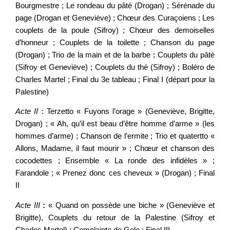
Bourgmestre ; Le rondeau du pâté (Drogan) ; Sérénade du
page (Drogan et Geneviève) ; Chœur des Curaçoiens ; Les
couplets de la poule (Sifroy) ; Chœur des demoiselles
d’honneur ; Couplets de la toilette ; Chanson du page
(Drogan) ; Trio de la main et de la barbe ; Couplets du pâté
(Sifroy et Geneviève) ; Couplets du thé (Sifroy) ; Boléro de
Charles Martel ; Final du 3e tableau ; Final I (départ pour la
Palestine)
Acte II
: Terzetto « Fuyons l’orage » (Geneviève, Brigitte,
Drogan) ; « Ah, qu’il est beau d’être homme d’arme » (les
hommes d’arme) ; Chanson de l’ermite ; Trio et quatertto «
Allons, Madame, il faut mourir » ; Chœur et chanson des
cocodettes ; Ensemble « La ronde des infidèles » ;
Farandole ; « Prenez donc ces cheveux » (Drogan) ; Final
II
Acte III
:
« Quand on possède une biche » (Geneviève et
Brigitte), Couplets du retour de la Palestine (Sifroy et
Charles Martel) ; Complainte de Golo ; Final III