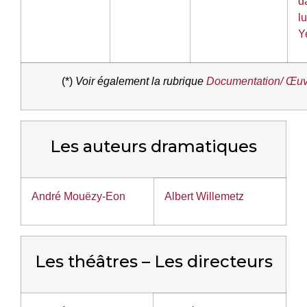
d
l
Y
(*)
Voir également la rubrique
Documentation/ Œuv
Les auteurs dramatiques
André Mouëzy-Eon
Albert Willemetz
Les théâtres – Les directeurs