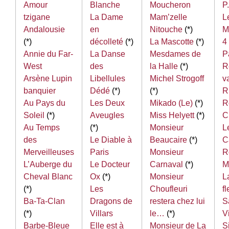
Amour
Blanche
Moucheron
P
tzigane
La Dame
Mam’zelle
L
Andalousie
en
Nitouche
(*)
M
(*)
décolleté
(*)
La Mascotte
(*)
4
Annie du Far-
La Danse
Mesdames de
P
West
des
la Halle
(*)
R
Arsène Lupin
Libellules
Michel Strogoff
v
banquier
Dédé
(*)
(*)
R
Au Pays du
Les Deux
Mikado (Le)
(*)
R
Soleil
(*)
Aveugles
Miss Helyett
(*)
C
Au Temps
(*)
Monsieur
L
des
Le Diable à
Beaucaire
(*)
C
Merveilleuses
Paris
Monsieur
R
L’Auberge du
Le Docteur
Carnaval
(*)
M
Cheval Blanc
Ox
(*)
Monsieur
L
(*)
Les
Choufleuri
fl
Ba-Ta-Clan
Dragons de
restera chez lui
S
(*)
Villars
le…
(*)
V
Barbe-Bleue
Elle est à
Monsieur de La
Si