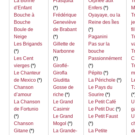
La Bonne
Frasquita
Orphée aux
T
d’Enfant
(*)
Enfers
(*)
M
Bouche à
Frédérique
Oyayaye, ou la
T
Bouche
Geneviève
Reine des Îles
j
Boule de
de Brabant
(*)
f
Neige
(*)
Paganini
T
Les Brigands
Gillette de
Pas sur la
v
(*)
Narbonne
bouche
T
Les Cent
(*)
Passionnément
C
vierges
(*)
Giroflé-
(*)
T
Le Chanteur
Girofla
Pépito
(*)
m
de Mexico
(*)
Giuditta
La Périchole
(*)
L
Chanson
Gosse de
Le Pays du
T
d’amour
riche
(*)
Sourire
(*)
(*
La Chanson
Le Grand
Le Petit Café
U
de Fortunio
Casimir
Le Petit Duc
(*)
g
(*)
Le Grand
Le Petit Faust
U
Chanson
Mogol
(*)
(*)
c
Gitane
(*)
La Grande-
La Petite
d