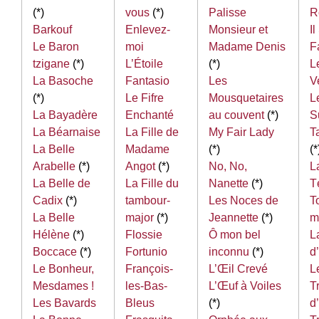
(*)
vous
(*)
Palisse
R
Barkouf
Enlevez-
Monsieur et
I
Le Baron
moi
Madame Denis
F
tzigane
(*)
L’Étoile
(*)
L
La Basoche
Fantasio
Les
V
(*)
Le Fifre
Mousquetaires
L
La Bayadère
Enchanté
au couvent
(*)
S
La Béarnaise
La Fille de
My Fair Lady
T
La Belle
Madame
(*)
(*
Arabelle
(*)
Angot
(*)
No, No,
L
La Belle de
La Fille du
Nanette
(*)
T
Cadix
(*)
tambour-
Les Noces de
To
La Belle
major
(*)
Jeannette
(*)
m
Hélène
(*)
Flossie
Ô mon bel
L
Boccace
(*)
Fortunio
inconnu
(*)
d
Le Bonheur,
François-
L’Œil Crevé
L
Mesdames !
les-Bas-
L’Œuf à Voiles
T
Les Bavards
Bleus
(*)
d