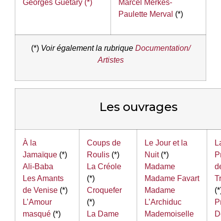
Georges Guétary (*)
Marcel Merkès-
Paulette Merval
(*)
(*)
Voir également la rubrique
Documentation/
Artistes
Les ouvrages
À la
Coups de
Le Jour et la
L
Jamaïque
(*)
Roulis
(*)
Nuit
(*)
P
Ali-Baba
La Créole
Madame
d
Les Amants
(*)
Madame Favart
T
de Venise
(*)
Croquefer
Madame
(*
L’Amour
(*)
L’Archiduc
P
masqué
(*)
La Dame
Mademoiselle
D