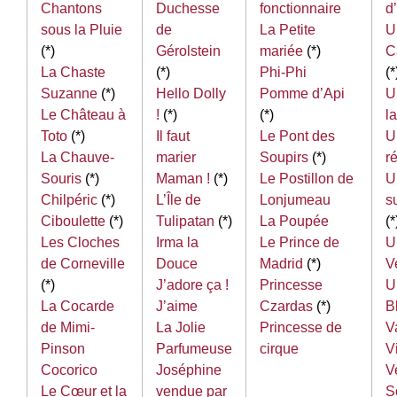
Chantons
Duchesse
fonctionnaire
d’
sous la Pluie
de
La Petite
U
(*)
Gérolstein
mariée
(*)
C
La Chaste
(*)
Phi-Phi
(*
Suzanne
(*)
Hello Dolly
Pomme d’Api
U
Le Château à
!
(*)
(*)
l
Toto
(*)
Il faut
Le Pont des
U
La Chauve-
marier
Soupirs
(*)
r
Souris
(*)
Maman !
(*)
Le Postillon de
U
Chilpéric
(*)
L’Île de
Lonjumeau
su
Ciboulette
(*)
Tulipatan
(*)
La Poupée
(*
Les Cloches
Irma la
Le Prince de
U
de Corneville
Douce
Madrid
(*)
V
(*)
J’adore ça !
Princesse
U
La Cocarde
J’aime
Czardas
(*)
B
de Mimi-
La Jolie
Princesse de
V
Pinson
Parfumeuse
cirque
V
Cocorico
Joséphine
V
Le Cœur et la
vendue par
S