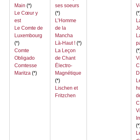
Main
(*)
ses soeurs
V
Le Cœur y
(*)
(*
est
L’Homme
L
Le Comte de
de la
J
Luxembourg
Mancha
L
(*)
Là-Haut !
(*)
p
Comte
La Leçon
(*
Obligado
de Chant
V
Comtesse
Électro-
C
Maritza
(*)
Magnétique
D
(*)
L
Lischen et
hu
Fritzchen
d
C
V
I
(*
L