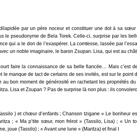
e dilapidée par un père noceur et constituer une dot à sa sœ
s le pseudonyme de Bela Torek. Celle-ci, surprise par les belle
ance qui a le don de l’exaspérer. La comtesse, lassée par l’es
 avec un noble imaginaire, le baron Zsupan. Lisa, qui est au châte
court faire la connaissance de sa belle fiancée… Mais c’est 
t le manque de tact de certains de ses invités, est sur le point 
uve au bon moment de générosité en rachetant les propriétés du
za. Lisa et Zsupan ? Pas de surprise là non plus : ils convoler
Tassilo ) et chœur d’enfants ; Chanson tzigane « Le bonheur es
ritza ; « Ma p’tite sœur, mon frérot » (Tassilo, Lisa) ; « Un t
, joue (Tassilo) ; « Avant une lune » (Maritza) et final I