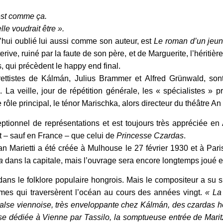
 est comme ça.
le voudrait être ».
hui oublié lui aussi comme son auteur, est
Le roman d’un jeu
, ruiné par la faute de son père, et de Marguerite, l’héritière
, qui précèdent le happy end final.
tistes de Kálmán, Julius Brammer et Alfred Grünwald, sont a
. La veille, jour de répétition générale, les « spécialistes »
rôle principal, le ténor Marischka, alors directeur du théâtre An 
onnel de représentations et est toujours très appréciée en A
 – sauf en France – que celui de
Princesse Czardas
.
n Marietti a été créée à Mulhouse le 27 février 1930 et à Par
a
dans la capitale, mais l’ouvrage sera encore longtemps joué e
s le folklore populaire hongrois. Mais le compositeur a su s’
mes qui traversèrent l’océan au cours des années vingt.
« La
valse viennoise, très enveloppante chez Kálmán, des czardas 
lse dédiée à Vienne par Tassilo, la somptueuse entrée de Maritz