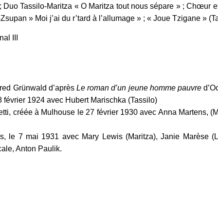
 ; Duo Tassilo-Maritza « O Maritza tout nous sépare » ; Chœur et
upan » Moi j’ai du r’tard à l’allumage » ; « Joue Tzigane » (Tass
al III
lfred Grünwald d’après
Le roman d’un jeune homme pauvre
d’Oc
8 février 1924 avec Hubert Marischka (Tassilo)
ti, créée à Mulhouse le 27 février 1930 avec Anna Martens, (Mar
, le 7 mai 1931 avec Mary Lewis (Maritza), Janie Marèse (Li
cale, Anton Paulik.