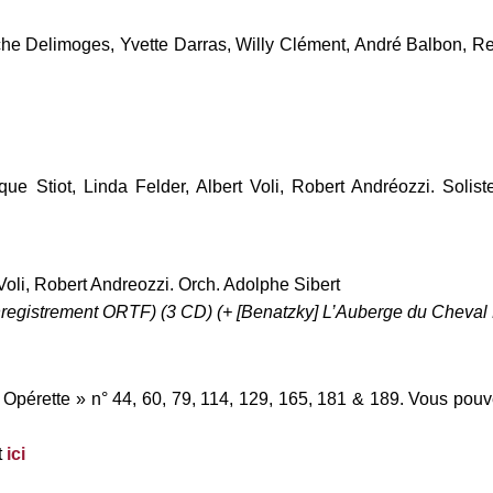
nche Delimoges, Yvette Darras, Willy Clément, André Balbon, R
ue Stiot, Linda Felder, Albert Voli, Robert Andréozzi. Solist
Voli, Robert Andreozzi. Orch. Adolphe Sibert
nregistrement ORTF) (3 CD) (+ [Benatzky] L’Auberge du Cheval
 Opérette » n° 44, 60, 79, 114, 129, 165, 181 & 189. Vous pouv
t
ici