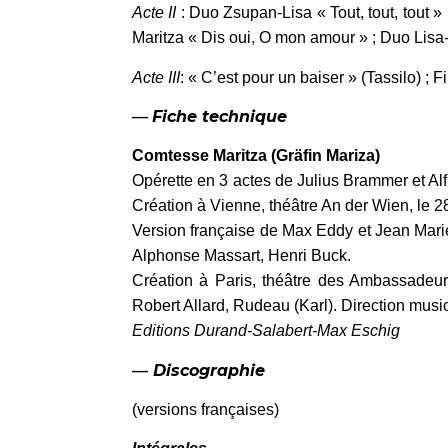
Acte II
: Duo Zsupan-Lisa « Tout, tout, tout »
Maritza « Dis oui, O mon amour » ; Duo Lisa-Zs
Acte III
: « C’est pour un baiser » (Tassilo) ; Fin
—
Fiche technique
Comtesse Maritza (Gräfin Mariza)
Opérette en 3 actes de Julius Brammer et A
Création à Vienne, théâtre An der Wien, le 2
Version française de Max Eddy et Jean Mariet
Alphonse Massart, Henri Buck.
Création à Paris, théâtre des Ambassadeurs
Robert Allard, Rudeau (Karl). Direction musi
Editions Durand-Salabert-Max Eschig
—
Discographie
(versions françaises)