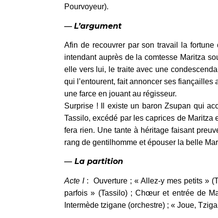
Pourvoyeur).
—
L’argument
Afin de recouvrer par son travail la fortun
intendant auprès de la comtesse Maritza sou
elle vers lui, le traite avec une condescend
qui l’entourent, fait annoncer ses fiançailles
une farce en jouant au régisseur.
Surprise ! Il existe un baron Zsupan qui ac
Tassilo, excédé par les caprices de Maritza e
fera rien. Une tante à héritage faisant pre
rang de gentilhomme et épouser la belle Marit
—
La partition
Acte I
: Ouverture ; « Allez-y mes petits » (
parfois » (Tassilo) ; Chœur et entrée de Ma
Intermède tzigane (orchestre) ; « Joue, Tzigane