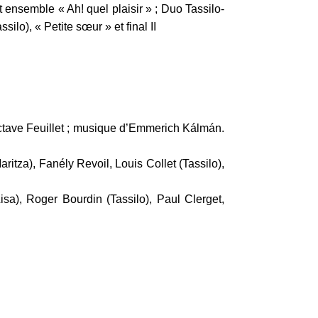
 ensemble « Ah! quel plaisir » ; Duo Tassilo-
ilo), « Petite sœur » et final II
tave Feuillet ; musique d’Emmerich Kálmán.
itza), Fanély Revoil, Louis Collet (Tassilo),
sa), Roger Bourdin (Tassilo), Paul Clerget,