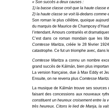
« Son succès a deux causes :
1) la basse classe croit que la haute classe
2) la haute classe se voit là-dedans comme el
Son roman le plus célèbre, quoique aujourd’
du marquis de Maurice de Champcey d’Hauterive
l’intendant. Amours contrariés et dramatiques
C’est dans ce roman mondain que les libret
Comtesse Maritza
, créée le 28 février 1924
catastrophe. Ce fut un triomphe avec, dans le 
Comtesse Maritza
a connu un nombre excepti
grand succès de Kálmán, bien plus important
La version française, due à Max Eddy et Jea
Ensuite, on ne reverra plus
Comtesse Maritz
La musique de Kálmán trouve ses sources dan
faisant des concessions aux nouveaux ryth
constituent un heureux croisement entre la 
très heureux. Citons le lied de Manja, la va