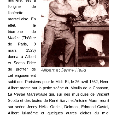
manière, est à
l’origine de
l’opérette
marseillaise. En
effet, le
triomphe de
Marius
(Théâtre
de Paris, 9
mars 1929)
donna à Alibert
et Scotto l’idée
de profiter de
Alibert et Jenny Helia
cet engouement
subit des Parisiens pour le Midi. Et, le 26 avril 1932, Henri
Alibert monte sur la petite scène du Moulin de la Chanson,
La Revue Marseillaise
qui, sur des musiques de Vincent
Scotto et des textes de René Sarvil et Antoine Mars, réunit
sur scène Jenny Hélia, Gorlett, Delmont, Edmond Castel,
Alibert lui-même et quelques autres gloires du midi