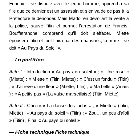
Furieux, il se dispute avec le jeune homme, apprend à sa
fille que ce dernier est un assassin et s’en va de ce pas à la
Préfecture le dénoncer. Mais Mado, en dévoilant la vérité à
la police, sauve Titin et permet l’arrestation de Francis.
Bouffetranche comprend qu’il doit s’effacer. Miette
épousera Titin et tout finira par des chansons, comme il se
doit « Au Pays du Soleil ».
—
La partition
Acte I :
Introduction « Au pays du soleil » ; « Une rose »
(Miette) ; « Miette » (Titin, Miette) ; « C’est un fondu » (Titin)
; « J’ai rêvé d’une fleur » (Miette, Titin) ; « Ma belle » (Anaïs
) ; « A petits pas » (La valse marseillaise) (Titin, Miette)
Acte II :
Chœur « La danse des fadas » ; « Miette » (Titin,
Miette) ; « Au pays du soleil » (Titin) ; « Zou… un peu d’aïoli
» (Titin) ; Final « Au pays du soleil »
— Fiche technique
Fiche technique