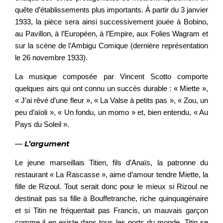
quête d’établissements plus importants. À partir du 3 janvier
1933, la pièce sera ainsi successivement jouée à Bobino,
au Pavillon, à l’Européen, à l’Empire, aux Folies Wagram et
sur la scène de l’Ambigu Comique (dernière représentation
le 26 novembre 1933).
La musique composée par Vincent Scotto comporte
quelques airs qui ont connu un succès durable : « Miette »,
« J’ai rêvé d’une fleur », « La Valse à petits pas », « Zou, un
peu d’aïoli », « Un fondu, un momo » et, bien entendu, « Au
Pays du Soleil ».
—
L’argument
Le jeune marseillais Titien, fils d’Anaïs, la patronne du
restaurant « La Rascasse », aime d’amour tendre Miette, la
fille de Rizoul. Tout serait donc pour le mieux si Rizoul ne
destinait pas sa fille à Bouffetranche, riche quinquagénaire
et si Titin ne fréquentait pas Francis, un mauvais garçon
comme il en existe dans tous les ports du monde. Titin se