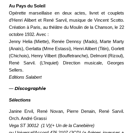
Au Pays du Soleil
Opérette marseillaise en deux actes, livret et couplets
d’Henri Alibert et René Sarvil, musique de Vincent Scotto.
Création à Paris, au théâtre du Moulin de la Chanson, le 22
octobre 1932. Avec :
Jenny Helia (Miette), Renée Dennsy (Mado), Marte Marty
(Anaïs), Gerlatta (Mme Estassi), Henri Alibert (Titin), Gorlett
(Chichois), Henry Vilbert (Bouffetranche), Delmont (Rizoul),
René Sarvil. (L’Inquiet) Direction musicale, Georges
Sellers.
Editions Salabert
—
Discographie
Sélections
Janine Ervil, René Novan, Pierre Denain, René Sarvil.
Orch. André Grassi
Vega ST 30012 (1 V)(+ Un de la Canebière)
ou
Universal/Accord 476 2107 (2CD) (+ Arènes joyeuses +