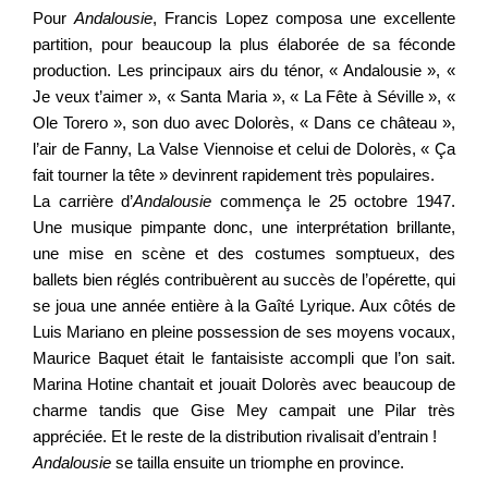
Pour
Andalousie
, Francis Lopez composa une excellente
partition, pour beaucoup la plus élaborée de sa féconde
production. Les principaux airs du ténor, « Andalousie », «
Je veux t’aimer », « Santa Maria », « La Fête à Séville », «
Ole Torero », son duo avec Dolorès, « Dans ce château »,
l’air de Fanny, La Valse Viennoise et celui de Dolorès, « Ça
fait tourner la tête » devinrent rapidement très populaires.
La carrière d’
Andalousie
commença le 25 octobre 1947.
Une musique pimpante donc, une interprétation brillante,
une mise en scène et des costumes somptueux, des
ballets bien réglés contribuèrent au succès de l’opérette, qui
se joua une année entière à la Gaîté Lyrique. Aux côtés de
Luis Mariano en pleine possession de ses moyens vocaux,
Maurice Baquet était le fantaisiste accompli que l’on sait.
Marina Hotine chantait et jouait Dolorès avec beaucoup de
charme tandis que Gise Mey campait une Pilar très
appréciée. Et le reste de la distribution rivalisait d’entrain !
Andalousie
se tailla ensuite un triomphe en province.