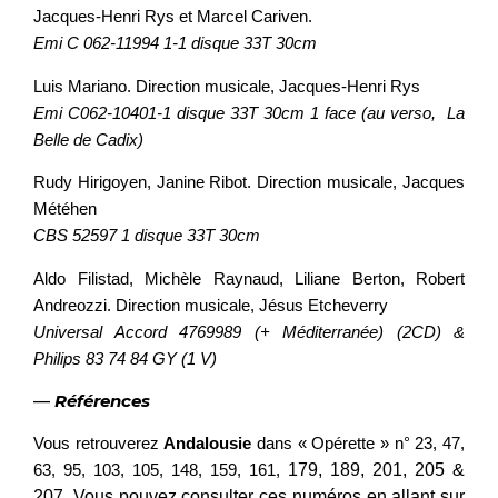
Jacques-Henri Rys et Marcel Cariven.
Emi C 062-11994 1-1 disque 33T 30cm
Luis Mariano. Direction musicale, Jacques-Henri Rys
Emi C062-10401-1 disque 33T 30cm 1 face (au verso, La
Belle de Cadix)
Rudy Hirigoyen, Janine Ribot. Direction musicale, Jacques
Météhen
CBS 52597 1 disque 33T 30cm
Aldo Filistad, Michèle Raynaud, Liliane Berton, Robert
Andreozzi. Direction musicale, Jésus Etcheverry
Universal Accord 4769989 (+ Méditerranée) (2CD) &
Philips 83 74 84 GY (1 V)
—
Références
Vous retrouverez
Andalousie
dans « Opérette » n° 23, 47,
63, 95, 103, 105, 148, 159, 161,
179, 189, 201, 205 &
207. Vous pouvez consulter ces numéros en allant sur