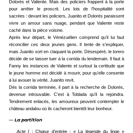
Dolorès et Valiente. Mais des policiers frappent à la porte
pour arrêter le proscrit. Les lois de l’hospitalité sont
sacrées : devant les policiers, Juanito et Dolorès paraissent
vivre un amour sans nuage, pendant que Valiente reste
caché dans la pièce voisine.
Après leur départ, le Vénézuélien comprend qu’il lui faut
réconcilier ces deux jeunes gens. Il tente de s’expliquer,
mais Juanito sort en claquant la porte. Désespéré, le torero
décide de se laisser tuer à la corrida du lendemain. Il faut à
Fanny les instances de Valiente et surtout la certitude que
le jeune homme est décidé à mourir, pour qu’elle consente
à lui avouer la vérité. Juanito revit.
Dès la corrida terminée, il part à la recherche de Dolorès,
devenue introuvable. C’est à Toblada qu’il la rejoindra.
Tendrement enlacés, les amoureux peuvent contempler le
château andalou où ils cacheront bientôt leur bonheur.
—
La partition
Acte I
: Chœur d’entrée ; « La légende du linge »