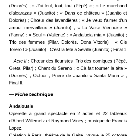
(Dolorès) ; « J’ai tout, tout, tout (Pépé) » ; « Le marchand
d’alcarazas » (Juanito) ; « Dans ce château » (Juanito et
Dolorès) ; Chœur des lavandières ; « Je veux t’aimer d’un
amour merveilleux » (Juanito) ; « La Valse Viennoise »
(Fanny) ; « Seul » (Valiente) ; « Andalucia mia » (Juanito) ;
Trio des femmes (Pilar, Dolorès, Dona Vittoria) ; « Ole
Torero ! » (Juanito) ; C’est la fête à Séville (Juanito) ; Final 1
Acte II
: Chœur des fleuristes ;Trio des comiques (Pépé,
Greta, Pilar) ; Chant du Sereno ; « Cà fait tourner la tête »
(Dolorès) ; Octuor ; Prière de Juanito « Santa Maria » ;
Final II.
—
Fiche technique
Andalousie
Opérette à grand spectacle en 2 actes et 22 tableaux
d’Albert Willemetz et Raymond Vincy ; musique de Francis
Lopez.
Création à Paris, théâtre de la Gaîté Lyrique le 25 octobre