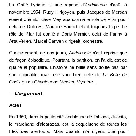
La Gaîté Lyrique fit une reprise d’
Andalousie
d’août à
novembre 1954. Rudy Hirigoyen, puis Jacques de Mersan
étaient Juanito. Gise Mey abandonna le rôle de Pilar pour
celui de Dolorès, Maurice Baquet étant toujours Pépé. Le
rôle de Pilar fut confié à Doris Marnier, celui de Fanny à
Arta Verlen. Marcel Cariven dirigeait l’orchestre.
Curieusement, de nos jours,
Andalousie
n’est reprise que
de façon épisodique. Pourtant, la partition, on l’a dit, est de
qualité et populaire. L’histoire ne brille sans doute pas par
son originalité, mais elle vaut bien celle de
La Belle de
Cadix
ou du
Chanteur de Mexico
. Mystère…
— L’argument
Acte I
En 1860, dans la petite cité andalouse de Toblada, Juanito,
le marchand d’alcarazas, est la coqueluche de toutes les
filles des alentours. Mais Juanito n’a d’yeux que pour